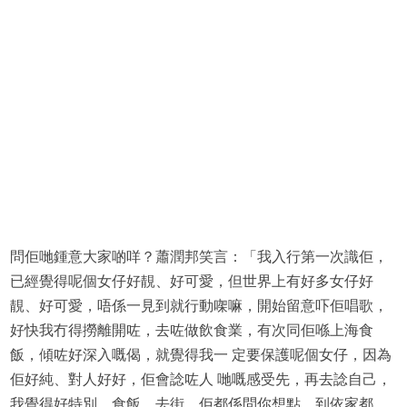
問佢哋鍾意大家啲咩？蕭潤邦笑言：「我入行第一次識佢，
已經覺得呢個女仔好靚、好可愛，但世界上有好多女仔好
靚、好可愛，唔係一見到就行動㗎嘛，開始留意吓佢唱歌，
好快我冇得撈離開咗，去咗做飲食業，有次同佢喺上海食
飯，傾咗好深入嘅偈，就覺得我一 定要保護呢個女仔，因為
佢好純、對人好好，佢會諗咗人 哋嘅感受先，再去諗自己，
我覺得好特別，食飯、去街，佢都係問你想點，到依家都