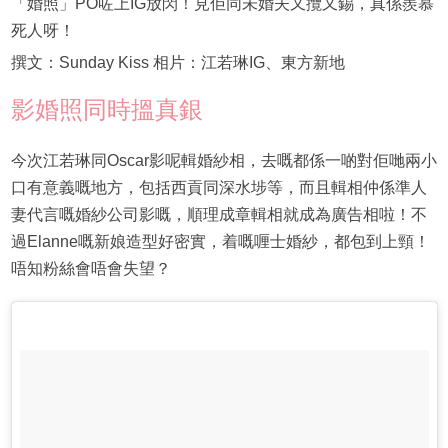
「婚照」PO咗上IG放閃！見佢同未婚夫又攬又錫，真係羨慕
死人呀！
撰文：Sunday Kiss 相片：江若琳IG、東方新地
影婚照同時搵真銀
今次江若琳同Oscar影呢輯婚紗相，去嘅都係一啲對佢哋兩小
口有意義嘅地方，包括西貢同深水埗等，而且輯相仲係準人
妻代言嘅婚紗公司影嘅，順理成章輯相就成為廣告相啦！不
過Elanne嘅新娘造型好密實，着嘅喱士婚紗，都包到上頸！
唔知粉絲會唔會失望？