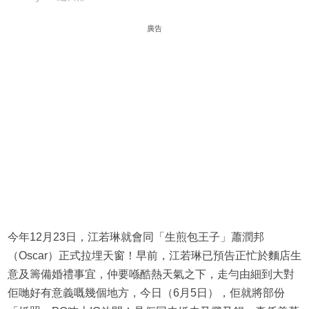
廣告
今年12月23日，江若琳就會同「生煎包王子」蕭潤邦
（Oscar）正式拉埋天窗！早前，江若琳已預告正忙於麵店生
意及籌備婚禮事宜，仲要喺酷熱天氣之下，走勻由細到大對
佢哋好有意義嘅幾個地方，今日（6月5日），佢就將部份