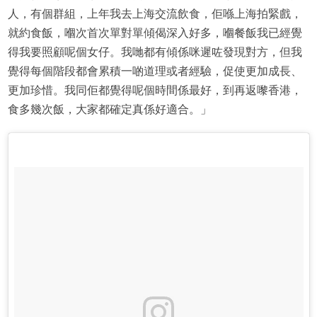
人，有個群組，上年我去上海交流飲食，佢喺上海拍緊戲，
就約食飯，嗰次首次單對單傾偈深入好多，嗰餐飯我已經覺
得我要照顧呢個女仔。我哋都有傾係咪遲咗發現對方，但我
覺得每個階段都會累積一啲道理或者經驗，促使更加成長、
更加珍惜。我同佢都覺得呢個時間係最好，到再返嚟香港，
食多幾次飯，大家都確定真係好適合。」