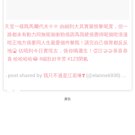
天堂一樣既馬爾代夫🌞🌞 由細到大其實最恨黎呢度，但一
路都未有動力同無呢個衝勁係因爲我硬係覺得呢個咁浪漫
咁正地方係要同人生最愛個件黎既！講完自己個胃都反反
地🤮 估唔到今日實現左，係你喎蕭生！👏🏻🤝🤝恭喜恭
喜 哈哈哈哈😂 #縮肚好辛苦 #123閉氣
A post shared by
我只不過是江若琳❣️
(@elannek930) on
Ma
廣告