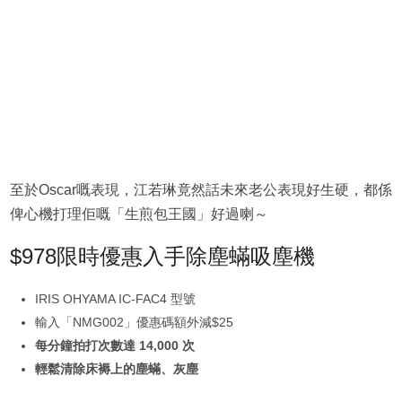
至於Oscar嘅表現，江若琳竟然話未來老公表現好生硬，都係
俾心機打理佢嘅「生煎包王國」好過喇～
$978限時優惠入手除塵蟎吸塵機
IRIS OHYAMA IC-FAC4 型號
輸入「NMG002」優惠碼額外減$25
每分鐘拍打次數達 14,000 次
輕鬆清除床褥上的塵蟎、灰塵