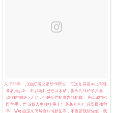
入行10年，拍過好幾次婚紗👰廣告，每次拍戲基本上都係
要著婚紗👰，我以為我已經麻木晒，但今次終於黎真啦，
望住眼前呢位人兄，佢唔係你拍廣告既拍檔，唔係你拍戲
既對手，而係我人生往後幾十年最想互相折磨既最強對
手！🤣🤟🏻原來仍然會好感動架喎，不過當我望住佢，我