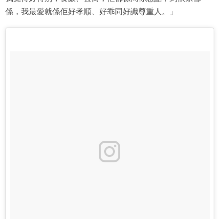
係，我最愛就係佢好孝順、好乖同好識尊重人。」