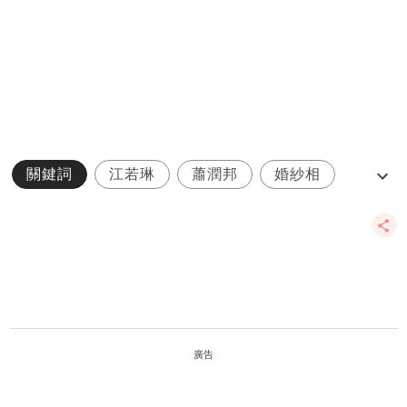
關鍵詞
江若琳
蕭潤邦
婚紗相
婚禮
廣告