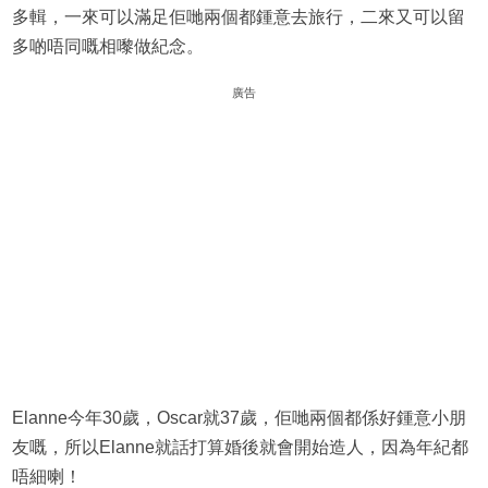
多輯，一來可以滿足佢哋兩個都鍾意去旅行，二來又可以留
多啲唔同嘅相嚟做紀念。
廣告
Elanne今年30歲，Oscar就37歲，佢哋兩個都係好鍾意小朋
友嘅，所以Elanne就話打算婚後就會開始造人，因為年紀都
唔細喇！