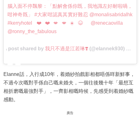
腦入面不停飄黎：「點解會係你既，我地識左好耐啦喎，
咁神奇既」 #大家咁認真其實好難忍 @monalisabridalhk
#kerryhotel ❤️❤️💋💋☀️😆 @renecaovilla
@ronny_the_fabulous
A post shared by
我只不過是江若琳❣️
(@elannek930) on
Ju
Elanne話，入行成10年，着婚紗拍戲影相都唔係咩新鮮事，
不過今次嘅對手係自己嘅未婚夫，一個往後幾十年「最想互
相折磨嘅最強對手」，一齊影相嘅時候，先感受到着婚紗嘅
感動。
廣告