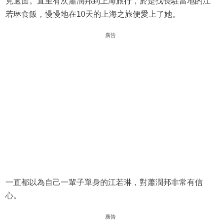
見過面。直至有次蕭潤邦到上海旅行，於是找長駐當地的江
若琳食飯，慢慢地在10天的上海之旅便愛上了她。
廣告
一直都以為自己一輩子單身的江若琳，對蕭潤邦非常有信
心。
廣告