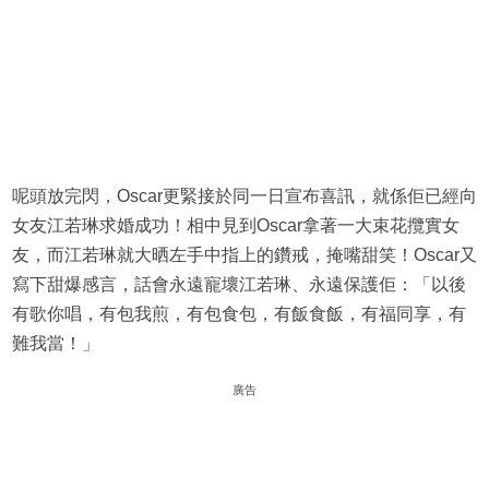
呢頭放完閃，Oscar更緊接於同一日宣布喜訊，就係佢已經向
女友江若琳求婚成功！相中見到Oscar拿著一大束花攬實女
友，而江若琳就大晒左手中指上的鑽戒，掩嘴甜笑！Oscar又
寫下甜爆感言，話會永遠寵壞江若琳、永遠保護佢：「以後
有歌你唱，有包我煎，有包食包，有飯食飯，有福同享，有
難我當！」
廣告