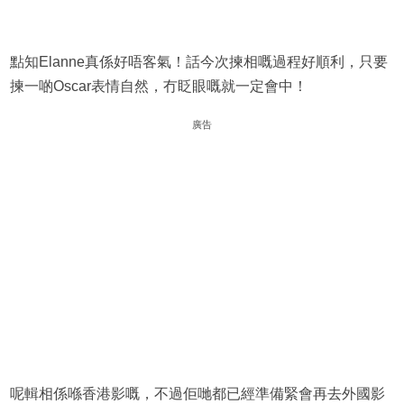
點知Elanne真係好唔客氣！話今次揀相嘅過程好順利，只要
揀一啲Oscar表情自然，冇眨眼嘅就一定會中！
廣告
呢輯相係喺香港影嘅，不過佢哋都已經準備緊會再去外國影