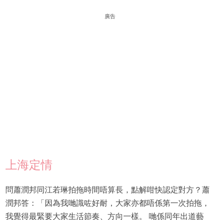
廣告
上海定情
問蕭潤邦同江若琳拍拖時間唔算長，點解咁快認定對方？蕭
潤邦答：「因為我哋識咗好耐，大家亦都唔係第一次拍拖，
我覺得最緊要大家生活節奏、方向一樣。 哋係同年出道藝