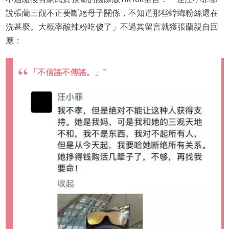
說張蘭三觀不正要斷絕母子關係，不知道那些蟑螂粉絲還在
洗甚麼。大概率酸辣粉吃傻了」不過其留言就獲張蘭親自回
應：
「不信謠不傳謠。」