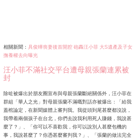
相關新聞：
具俊曄喪妻後首開腔 砲轟汪小菲 大S遺產及子女
撫養權去向曝光
汪小菲不滿社交平台遭母親張蘭連累被
封
除咗被爆出於朋友圈宣布與母親張蘭斷絕關係外，汪小菲在
群組「華人之光」對母親張蘭不滿嘅對話亦被爆出：「給我
蓋棺論定，在新聞媒體上審判我。我從頭到尾甚麼都沒說，
我帶着兩個孩子在台北，你們去說我利用死人賺錢，我說甚
麼了？」、「你可以不喜歡我，你可以說別人甚麼包機的
事，我說甚麼了？你憑甚麼審判我？」、「張蘭的做法完全