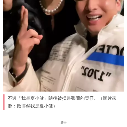
不過「我是夏小健」隨後被揭是張蘭的契仔。（圖片來
源：微博@我是夏小健）
廣告