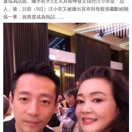
速成為話題。繼早前大S丈夫具俊曄發文指控汪小菲是「惡
人」後，日前（9日）汪小菲又被爆出宣布與母親張蘭斷絕關
係一事，就再度成為熱話……