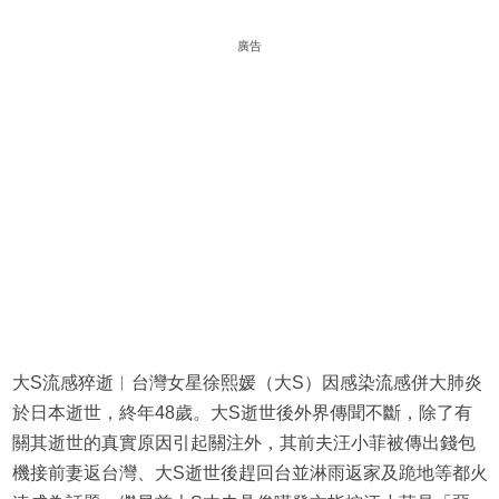
廣告
大S流感猝逝︱台灣女星徐熙媛（大S）因感染流感併大肺炎
於日本逝世，終年48歲。大S逝世後外界傳聞不斷，除了有
關其逝世的真實原因引起關注外，其前夫汪小菲被傳出錢包
機接前妻返台灣、大S逝世後趕回台並淋雨返家及跪地等都火