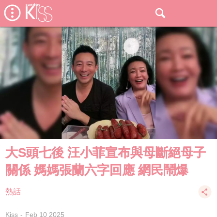
大S頭七後 汪小菲宣布與母斷絕母子
關係 媽媽張蘭六字回應 網民鬧爆
熱話
Kiss
Feb 10 2025