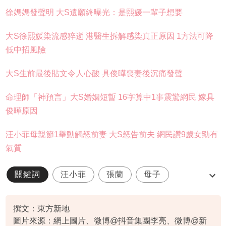
徐媽媽發聲明 大S遺願終曝光：是熙媛一輩子想要
大S徐熙媛染流感猝逝 港醫生拆解感染真正原因 1方法可降
低中招風險
大S生前最後貼文令人心酸 具俊曄喪妻後沉痛發聲
命理師「神預言」大S婚姻短暫 16字算中1事震驚網民 嫁具
俊曄原因
汪小菲母親節1舉動觸怒前妻 大S怒告前夫 網民讚9歲女勁有
氣質
關鍵詞
汪小菲
張蘭
母子
斷絕關係
撰文：東方新地
圖片來源：網上圖片、微博@抖音集團李亮、微博@新