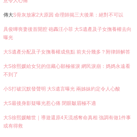
意令人心痛
傳大
S骨灰放家2大原因 命理師揭三大後果：絕對不可以
具俊曄喪妻後首開腔 砲轟汪小菲 大S遺產及子女撫養權去向
曝光
大S遺產分配及子女撫養權成焦點 前夫分幾多？附律師解答
大S徐熙媛給女兒的信藏心願極催淚 網民淚崩：媽媽永遠看
不到了
小S打破沉默發聲明 大S遺言曝光 兩姊妹約定令人心酸
大S最後身影疑曝光惹心痛 閉眼皺眉極不適
大S徐熙媛離世｜導遊還原4天流感奪命真相 強調有做1件事
或有得救