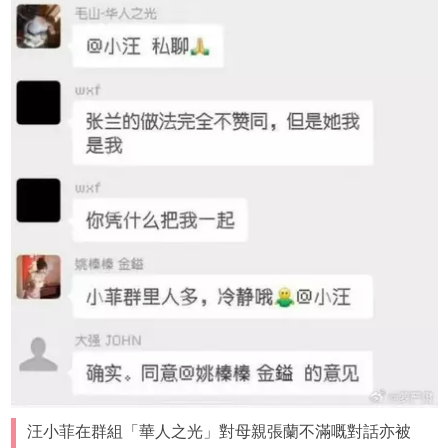
汪小菲在群組「華人之光」對母親張蘭不滿嘅對話亦被