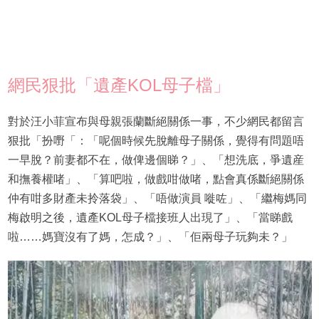
網民狠批「遺產KOL母子檔」
對於汪小菲宣布與母親張蘭斷絕關係一事，不少網民都留言
狠批「扮嘢「：「呢個時候先脫離母子關係，覺得有問題唔
一早脫？前妻都不在，做俾邊個睇？」、「想洗底，爭遺産
和撫養權啫」、「算吧啦，做戲咁做啫，點會真係斷絕關係
仲有咁多財產未拎落袋」、「唔做演員 嘥咗」、「繼梅媽同
梅啟明之後，遺產KOL母子檔接班人出現了」、「當睇戲
啦……媽寶沒有了媽，怎成？」、「佢兩母子玩夠未？」