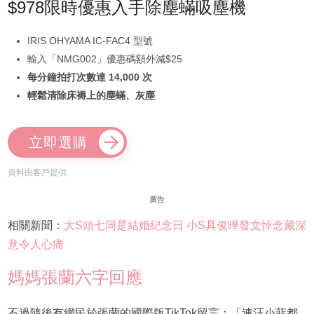
$978限時優惠入手除塵蟎吸塵機
IRIS OHYAMA IC-FAC4 型號
輸入「NMG002」優惠碼額外減$25
每分鐘拍打次數達 14,000 次
輕鬆清除床褥上的塵蟎、灰塵
立即選購
資料由客戶提供
廣告
相關新聞：
大S頭七同是結婚紀念日 小S具俊曄發文悼念藏深
意令人心痛
媽媽張蘭六字回應
不過隨後有網民於張蘭的國際版TikTok留言：「連汪小菲都