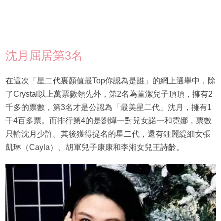
沈月屈居第3名
在這次「星二代裏顏值最Top你認為是誰」的網上選舉中，除
了Crystal以上萬票數領先外，第2名為董潔兒子頂頂，擁有2
千多的票數，第3名才是公認為「最美星二代」沈月，擁有1
千4百多票。而排行第4的是劉燁一對兒女諾一和霓娜，票數
只輸沈月少許。其後獲得提名的星二代，還有鍾麗緹細女張
凱琳（Cayla）、胡軍兒子康康和李湘女兒王詩齡。