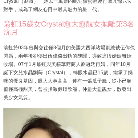
Crystal（劉蒔），她以一萬票的絕對優勢輕易打敗其餘六位
對手，成為了網友心目中最具魅力的星二代。
翁虹15歲女Crystal愈大愈靚女拋離第3名
沈月
翁虹於03年曾與交往僅8個月的美國大西洋賭場副總裁伍偉傑
閃婚，兩年後卻傳出伍偉傑出軌的醜聞，導致這段婚姻離婚
收場。07年1月翁虹與美籍華裔商人劉冠廷再婚，同年10月
誕下女兒水晶劉蒔（Crystal），轉眼水晶已15歲，繼承了媽
咪的優良基因，眼大大鼻高高，仲有一張瓜子臉，從小已顏
值極高極甜美，曾被指激似鍾欣潼，仲愈大愈靚女，散發出
美少女氣質。