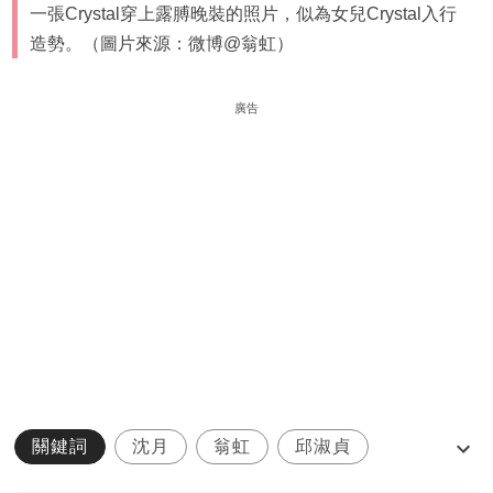
一張Crystal穿上露膊晚裝的照片，似為女兒Crystal入行
造勢。（圖片來源：微博@翁虹）
廣告
關鍵詞
沈月
翁虹
邱淑貞
最美星二代