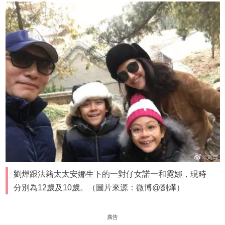
劉燁跟法籍太太安娜生下的一對仔女諾一和霓娜，現時
分別為12歲及10歲。（圖片來源：微博@劉燁）
廣告