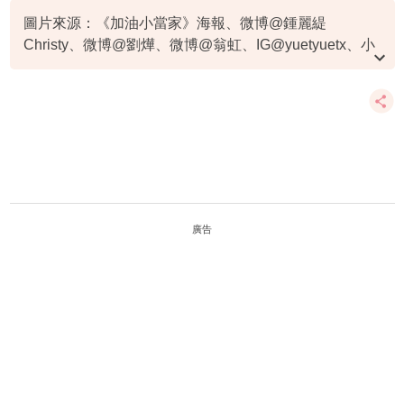
圖片來源：《加油小當家》海報、微博@鍾麗緹
Christy、微博@劉燁、微博@翁虹、IG@yuetyuetx、小
紅書@董潔
廣告