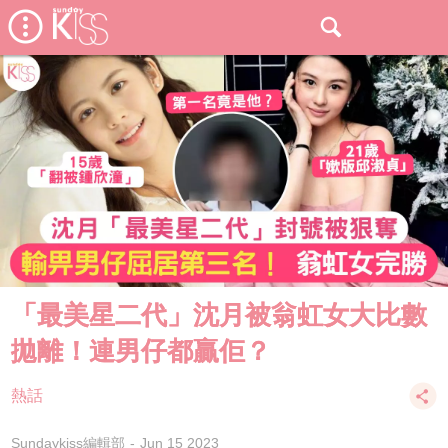
「最美星二代」沈月被翁虹女大比數
拋離！連男仔都贏佢？
熱話
Sundaykiss編輯部
Jun 15 2023