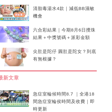
清胎毒湯水4款｜減低BB濕敏
機會
六合彩結果｜今期8月6日攪珠
結果＋中獎號碼＋派彩金額
尖肚是陀仔 圓肚是陀女？到底
有無根據？
最新文章
急症室輪候時間8.7 ｜全港18
間急症室輪侯時間及收費｜即
時更新