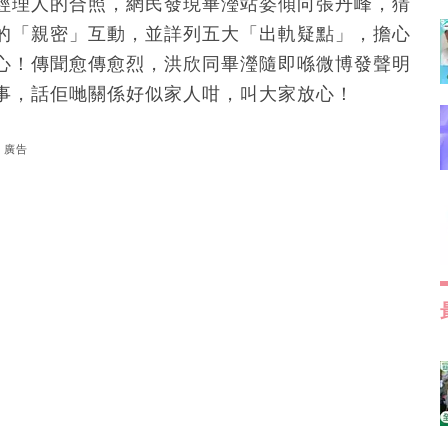
經理人的合照，網民發現畢瀅站姿傾向張丹峰，猜
的「親密」互動，並詳列五大「出軌疑點」，擔心
心！傳聞愈傳愈烈，洪欣同畢瀅隨即喺微博發聲明
事，話佢哋關係好似家人咁，叫大家放心！
廣告