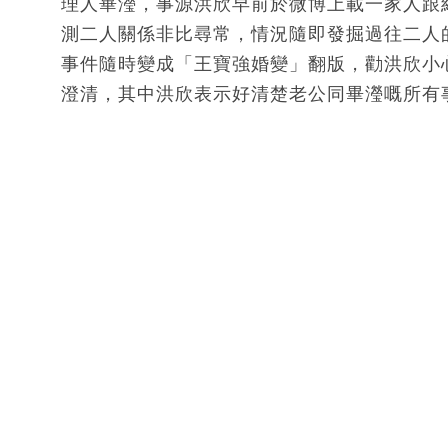
理人畢瀅，事源洪欣早前於微博上載一家人跟
測二人關係非比尋常，情況隨即發掘過往二人
事件隨時變成「王寶強婚變」翻版，勸洪欣小
澄清，其中洪欣表示好清楚老公同畢瀅嘅所有