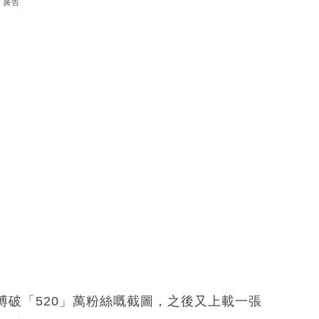
廣告
破「520」萬粉絲嘅截圖，之後又上載一張