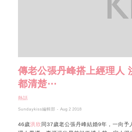
傳老公張丹峰搭上經理人 
都清楚⋯
熱話
Sundaykiss編輯部
Aug 2 2018
46歲
洪欣
同37歲老公張丹峰結婚9年，一向