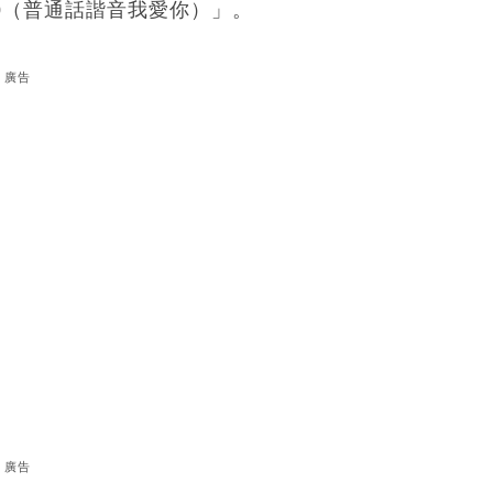
20（普通話諧音我愛你）」。
廣告
廣告