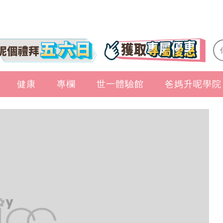
健康
專欄
世一體驗館
爸媽升呢學院