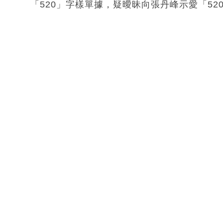
「520」字樣單據，疑曖昧向張丹峰示愛「5