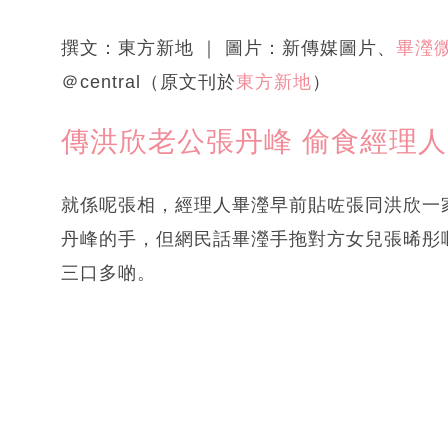
撰文：東方新地 ｜ 圖片：新傳媒圖片、
畢瀅
＠central（原文刊於
東方新地
）
傳洪欣老公張丹峰 偷食經理人
就係呢張相，經理人畢瀅早前貼咗張同洪欣一
丹峰的手，但網民話畢瀅手拖對方女兒張晞彤
三口多啲。