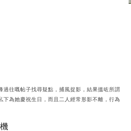
峰過往嘅帖子找尋疑點，捕風捉影，結果搵咗所謂
私下為她慶祝生日，而且二人經常形影不離，行為
塵機