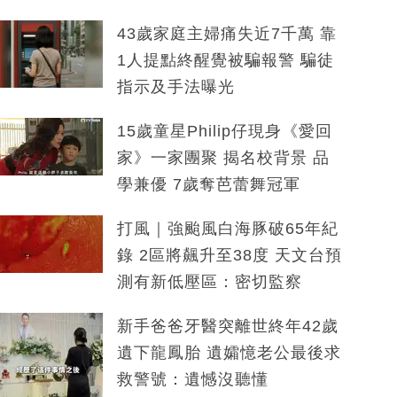
43歲家庭主婦痛失近7千萬 靠
1人提點終醒覺被騙報警 騙徒
指示及手法曝光
15歲童星Philip仔現身《愛回
家》一家團聚 揭名校背景 品
學兼優 7歲奪芭蕾舞冠軍
打風｜強颱風白海豚破65年紀
錄 2區將飆升至38度 天文台預
測有新低壓區：密切監察
新手爸爸牙醫突離世終年42歲
遺下龍鳳胎 遺孀憶老公最後求
救警號：遺憾沒聽懂