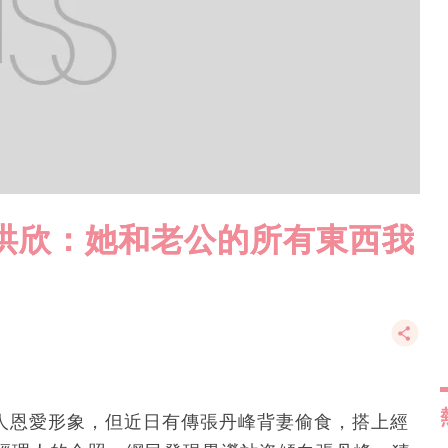
洪欣：她和老公的所有東西我
予人恩愛形象，但近日有傳張丹峰背妻偷食，搭上經