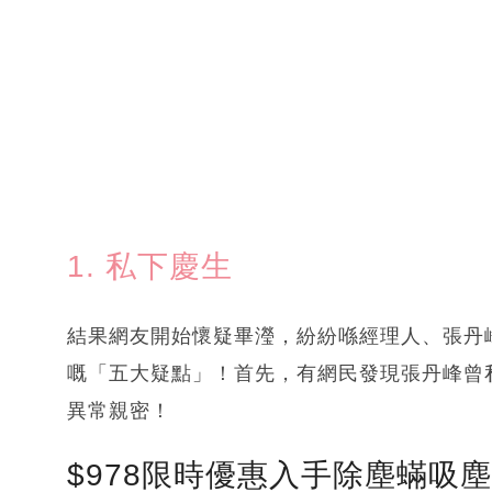
1. 私下慶生
結果網友開始懷疑畢瀅，紛紛喺經理人、張丹
嘅「五大疑點」！首先，有網民發現張丹峰曾
異常親密！
$978限時優惠入手除塵蟎吸