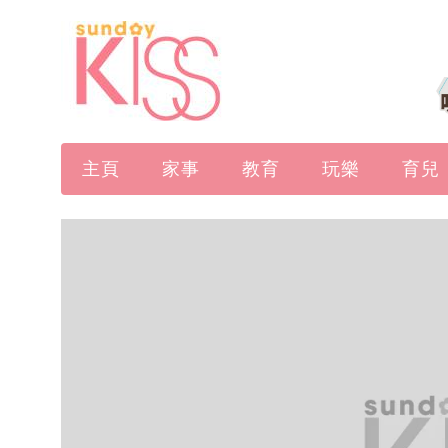
主頁
家事
教育
玩樂
育兒