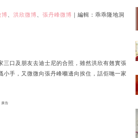
微博
、
洪欣微博
、
張丹峰微博
｜編輯：乖乖隆地洞
家三口及朋友去迪士尼的合照，雖然洪欣有翹實張
嘅小手，又微微向張丹峰嗰邊向挨住，話佢哋一家
廣告