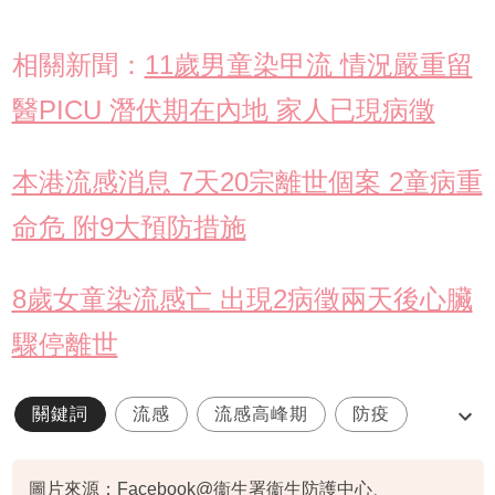
相關新聞：
11歲男童染甲流 情況嚴重留
醫PICU 潛伏期在內地 家人已現病徵
本港流感消息 7天20宗離世個案 2童病重
命危 附9大預防措施
8歲女童染流感亡 出現2病徵兩天後心臟
驟停離世
關鍵詞
流感
流感高峰期
防疫
流感疫苗
圖片來源：Facebook@衞生署衞生防護中心、