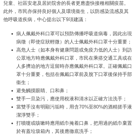
兒童、社區安老及居於院舍的長者更應盡快接種相關疫苗。
此外，市民亦保持良好個人及環境衞生，以防感染流感及其
他呼吸道疾病，中心提出以下9項建議：
病人佩戴外科口罩可以預防傳播呼吸道病毒，因此出現
病徵（即使症狀輕微）的人士佩戴外科口罩十分重要；
高危人士（如本身有健康問題或免疫力低的人士）到訪
公眾地方時應佩戴外科口罩，市民在乘搭交通工具或在
人多擠迫的地方逗留時亦應佩戴外科口罩。正確佩戴口
罩十分重要，包括在佩戴口罩前及脫下口罩後保持手部
衞生；
避免觸摸眼睛、口和鼻；
雙手一旦染污，應使用梘液和清水以正確方法洗手；
當雙手沒有明顯污垢時，用含70%至80%的酒精搓手液
潔淨雙手；
打噴嚏或咳嗽時應用紙巾掩着口鼻，把用過的紙巾棄置
於有蓋垃圾箱內，其後應徹底洗手；