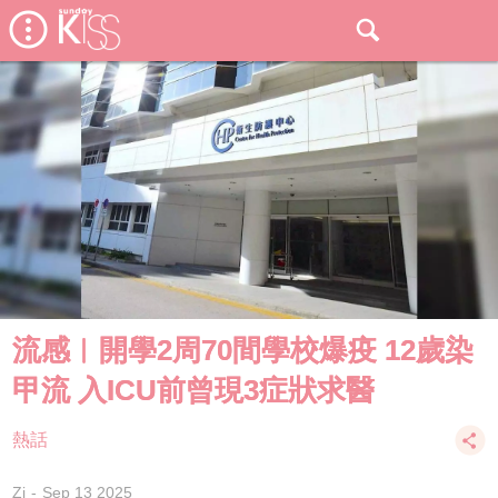
流感︱開學2周70間學校爆疫 12歲染
甲流 入ICU前曾現3症狀求醫
熱話
Zi
Sep 13 2025