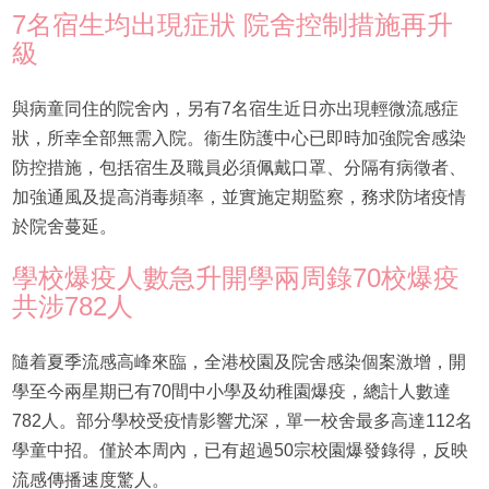
7名宿生均出現症狀 院舍控制措施再升
級
與病童同住的院舍內，另有7名宿生近日亦出現輕微流感症
狀，所幸全部無需入院。衞生防護中心已即時加強院舍感染
防控措施，包括宿生及職員必須佩戴口罩、分隔有病徵者、
加強通風及提高消毒頻率，並實施定期監察，務求防堵疫情
於院舍蔓延。
學校爆疫人數急升開學兩周錄70校爆疫
共涉782人
隨着夏季流感高峰來臨，全港校園及院舍感染個案激增，開
學至今兩星期已有70間中小學及幼稚園爆疫，總計人數達
782人。部分學校受疫情影響尤深，單一校舍最多高達112名
學童中招。僅於本周內，已有超過50宗校園爆發錄得，反映
流感傳播速度驚人。