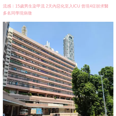
流感︱15歲男生染甲流 2天內惡化至入ICU 曾現4症狀求醫
多名同學現病徵