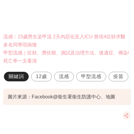
流感︱15歲男生染甲流 2天內惡化至入ICU 曾現4症狀求醫
多名同學現病徵
甲型流感｜症狀、潛伏期、測試及治理方法、後遺症、傳染/
死亡率一文看清
關鍵詞
12歲
流感
甲型流感
疫苗
圖片來源：Facebook@衞生署衞生防護中心、地圖