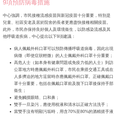
9項預防病毒措施
中心強調，市民接種流感疫苗與新冠疫苗十分重要，特別是
兒童、社區安老及居於院舍的長者更應盡快接種相關疫苗。
此外，市民亦保持良好個人及環境衞生，以防感染流感及其
他呼吸道疾病，中心提出以下9項建議：
病人佩戴外科口罩可以預防傳播呼吸道病毒，因此出現
病徵（即使症狀輕微）的人士佩戴外科口罩十分重要；
高危人士（如本身有健康問題或免疫力低的人士）到訪
公眾地方時應佩戴外科口罩，市民在乘搭交通工具或在
人多擠迫的地方逗留時亦應佩戴外科口罩。正確佩戴口
罩十分重要，包括在佩戴口罩前及脫下口罩後保持手部
衞生；
避免觸摸眼睛、口和鼻；
雙手一旦染污，應使用梘液和清水以正確方法洗手；
當雙手沒有明顯污垢時，用含70%至80%的酒精搓手液