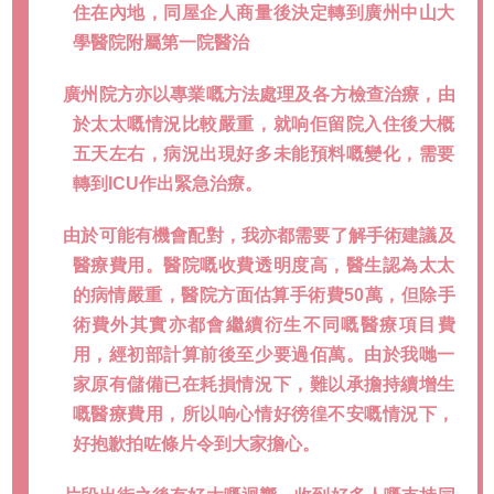
住在內地，同屋企人商量後決定轉到廣州中山大
學醫院附屬第一院醫治
廣州院方亦以專業嘅方法處理及各方檢查治療，由
於太太嘅情況比較嚴重，就响佢留院入住後大概
五天左右，病況出現好多未能預料嘅變化，需要
轉到ICU作出緊急治療。
由於可能有機會配對，我亦都需要了解手術建議及
醫療費用。醫院嘅收費透明度高，醫生認為太太
的病情嚴重，醫院方面估算手術費50萬，但除手
術費外其實亦都會繼續衍生不同嘅醫療項目費
用，經初部計算前後至少要過佰萬。由於我哋一
家原有儲備已在耗損情況下，難以承擔持續增生
嘅醫療費用，所以响心情好徬徨不安嘅情況下，
好抱歉拍咗條片令到大家擔心。