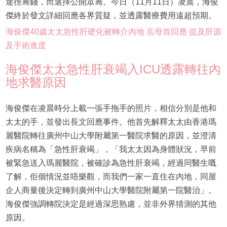
途徑籌錢，而選擇公開眾籌。今日（11月11日）凌晨，海俊
傑終於發文詳細回應各界質疑，並透露醫療費用遠超預期。
海俊傑40歲太太急性肝硬化被轉介內地 岳母首回應 提及肝源
及手術進度
海俊傑太太急性肝衰竭入ICU透露轉往內
地求醫原因
海俊傑在凌晨時分上載一張手拖手的照片，相信分別是他和
太太的手，並發出長文回應事件。他首先解釋太太由香港瑪
麗醫院轉往廣州中山大學附屬第一醫院求醫的原因，並澄清
疾病名稱為「急性肝衰竭」，「我太太因為身體狀況，早前
被緊急送入瑪麗醫院，被確診為急性肝衰竭，經過同醫生嘅
了解，佢個情況並唔樂觀，而我們一家一直住在內地，同屋
企人商量後決定轉到廣州中山大學醫院附屬第一院醫治」。
海俊傑強調轉院決定是經過深思熟慮，並非外界猜測的其他
原因。