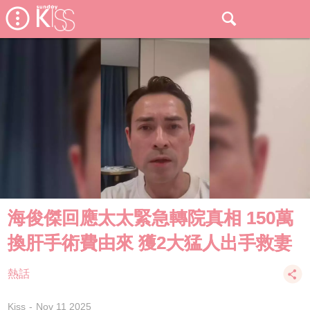
海俊傑回應太太緊急轉院真相 150萬
換肝手術費由來 獲2大猛人出手救妻
熱話
Kiss
Nov 11 2025