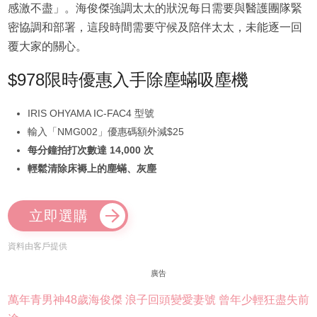
感激不盡」。海俊傑強調太太的狀況每日需要與醫護團隊緊
密協調和部署，這段時間需要守候及陪伴太太，未能逐一回
覆大家的關心。
$978限時優惠入手除塵蟎吸塵機
IRIS OHYAMA IC-FAC4 型號
輸入「NMG002」優惠碼額外減$25
每分鐘拍打次數達 14,000 次
輕鬆清除床褥上的塵蟎、灰塵
立即選購
資料由客戶提供
廣告
萬年青男神48歲海俊傑 浪子回頭變愛妻號 曾年少輕狂盡失前