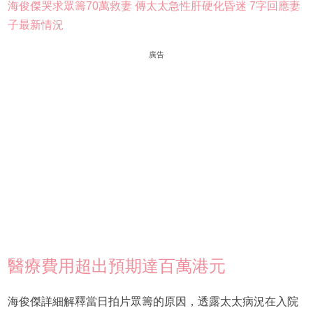
海俊傑哭求眾籌70萬救妻 傳太太急性肝硬化昏迷 7字回應妻
子最新情況
廣告
醫療費用超出預期達百萬港元
海俊傑詳細解釋當日拍片眾籌的原因，透露太太病況在入院