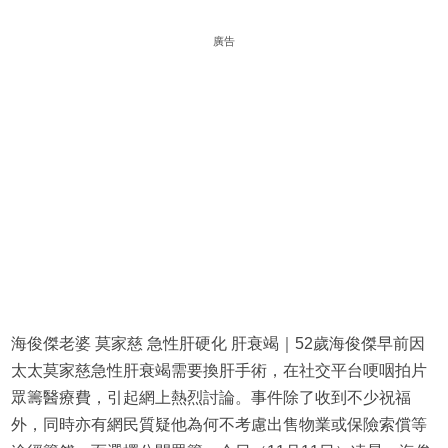
廣告
海俊傑老婆 莫家慈 急性肝硬化 肝衰竭｜52歲海俊傑早前因
太太莫家慈急性肝衰竭需要換肝手術，在社交平台哽咽拍片
眾籌醫療費，引起網上熱烈討論。事件除了收到不少祝福
外，同時亦有網民質疑他為何不考慮出售物業或保險索償等