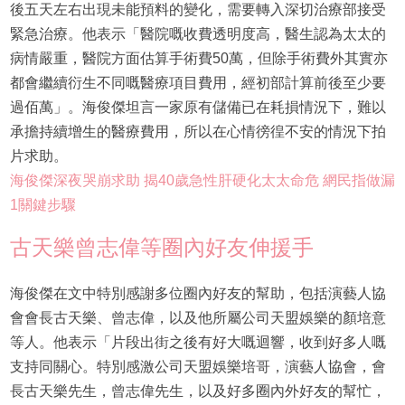
後五天左右出現未能預料的變化，需要轉入深切治療部接受
緊急治療。他表示「醫院嘅收費透明度高，醫生認為太太的
病情嚴重，醫院方面估算手術費50萬，但除手術費外其實亦
都會繼續衍生不同嘅醫療項目費用，經初部計算前後至少要
過佰萬」。海俊傑坦言一家原有儲備已在耗損情況下，難以
承擔持續增生的醫療費用，所以在心情徬徨不安的情況下拍
片求助。
海俊傑深夜哭崩求助 揭40歲急性肝硬化太太命危 網民指做漏
1關鍵步驟
古天樂曾志偉等圈內好友伸援手
海俊傑在文中特別感謝多位圈內好友的幫助，包括演藝人協
會會長古天樂、曾志偉，以及他所屬公司天盟娛樂的顏培意
等人。他表示「片段出街之後有好大嘅迴響，收到好多人嘅
支持同關心。特別感激公司天盟娛樂培哥，演藝人協會，會
長古天樂先生，曾志偉先生，以及好多圈內外好友的幫忙，