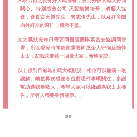
片段出街之後有好大嘅迴響，收到好多人嘅支持同
關心。特別感激公司 天盟娛樂培哥，演藝人協
會，會長古天樂先生，曾志偉先生，以及好多圈
內外好友的幫忙，感激不盡。
太太嘅狀況每日需要同醫護團隊緊密去協調同部
署，所以呢段時間確實需要同屋企人守候及陪伴
太太，恕我未能逐一回覆大家，希望見諒。
以上係到目前為止嘅大概狀況，相信可以釐清一啲
誤解。响度再次感謝各位對呢件事嘅關注，多謝
幫助過我哋嘅人，希望大家可以繼續為我太太禱
告，所有人都要身體健康。」
廣告