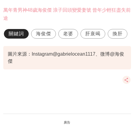
萬年青男神48歲海俊傑 浪子回頭變愛妻號 曾年少輕狂盡失前
途
關鍵詞
海俊傑
老婆
肝衰竭
換肝
圖片來源：Instagram@gabrielocean1117、微博@海俊
傑
廣告