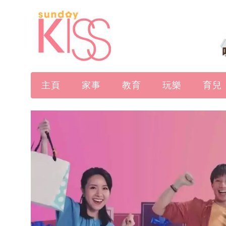
主頁
家事
教育
玩樂
育兒