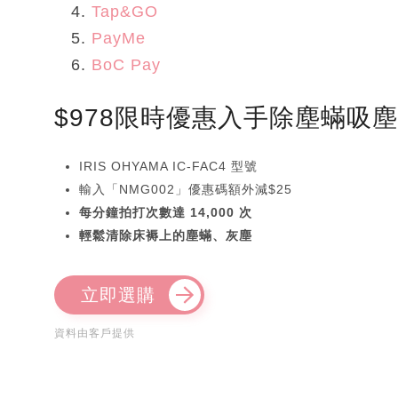
Tap&GO
PayMe
BoC Pay
$978限時優惠入手除塵蟎吸
IRIS OHYAMA IC-FAC4 型號
輸入「NMG002」優惠碼額外減$25
每分鐘拍打次數達 14,000 次
輕鬆清除床褥上的塵蟎、灰塵
立即選購
資料由客戶提供