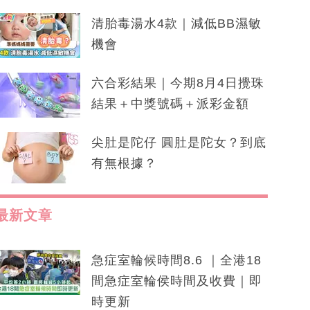
清胎毒湯水4款｜減低BB濕敏
機會
六合彩結果｜今期8月4日攪珠
結果＋中獎號碼＋派彩金額
尖肚是陀仔 圓肚是陀女？到底
有無根據？
最新文章
急症室輪候時間8.6 ｜全港18
間急症室輪侯時間及收費｜即
時更新