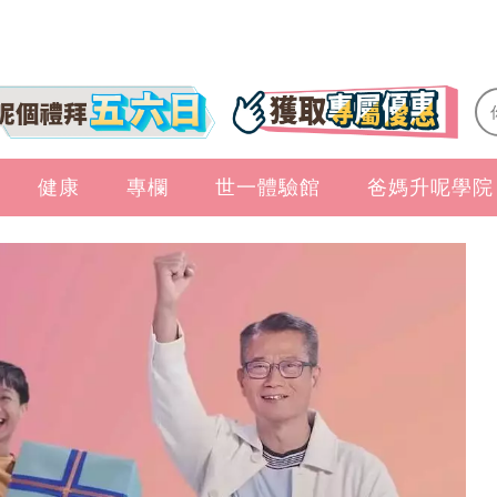
健康
專欄
世一體驗館
爸媽升呢學院