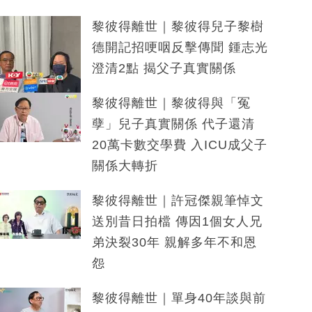
黎彼得離世｜黎彼得兒子黎樹
德開記招哽咽反擊傳聞 鍾志光
澄清2點 揭父子真實關係
黎彼得離世｜黎彼得與「冤
孽」兒子真實關係 代子還清
20萬卡數交學費 入ICU成父子
關係大轉折
黎彼得離世｜許冠傑親筆悼文
送別昔日拍檔 傳因1個女人兄
弟決裂30年 親解多年不和恩
怨
黎彼得離世｜單身40年談與前