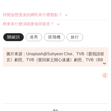
持開放態度派的網民有什麼觀點？
將來有什麼演唱會值得留意？
關鍵詞
港男
搭飛機
旅行
圖片來源：Unsplash@Suhyeon Choi、TVB《愛我請留
言》劇照、TVB《愛回家之開心速遞》劇照、TVB《BB
來了》劇照、tvN《再見媽媽又再見》劇照
廣告