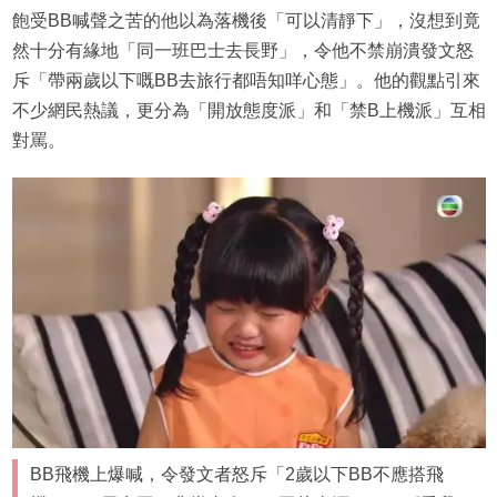
飽受BB喊聲之苦的他以為落機後「可以清靜下」，沒想到竟
然十分有緣地「同一班巴士去長野」，令他不禁崩潰發文怒
斥「帶兩歲以下嘅BB去旅行都唔知咩心態」。他的觀點引來
不少網民熱議，更分為「開放態度派」和「禁B上機派」互相
對罵。
BB飛機上爆喊，令發文者怒斥「2歲以下BB不應搭飛