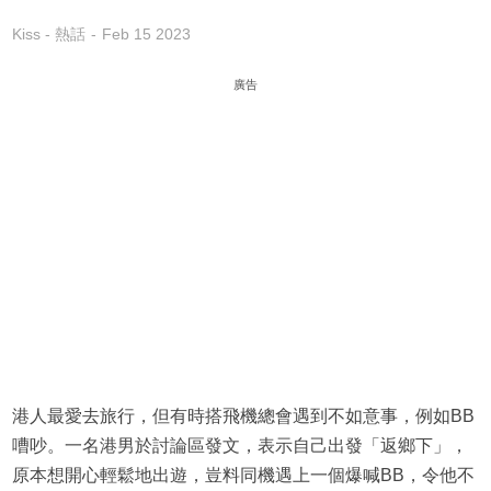
Kiss - 熱話
Feb 15 2023
廣告
港人最愛去旅行，但有時搭飛機總會遇到不如意事，例如BB
嘈吵。一名港男於討論區發文，表示自己出發「返鄉下」，
原本想開心輕鬆地出遊，豈料同機遇上一個爆喊BB，令他不