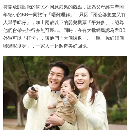
持開放態度派的網民不同意港男的觀點，認為父母經常帶同
年紀小的BB一同旅行「唔難理解」，只因「兩公婆想去又冇
人幫手睇仔」，加上兩歲以下的嬰兒機票「平好多」，認為
他們會帶去旅行亦無可厚非。同時，亦有大批網民認為帶BB
外遊可以「打卡」，讓他們「大個睇返」、「嗱！你細細個
嚟過呢度呀」，一家人一起製造美好回憶。