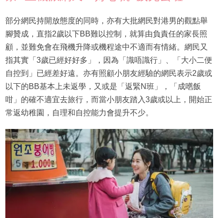
部分網民持開放態度的同時，亦有大批網民對港男的觀點舉
腳贊成，直指2歲以下BB難以控制，就算由負責任的家長照
顧，並難免會在飛機升降或機程途中不適而有情緒。網民又
指其實「3歲已經好好多」，因為「識唔識行」、「大小二便
自控到」已經差好遠。亦有照顧小朋友經驗的網民表示2歲或
以下的BB基本上未返學，又或是「返緊N班」，「成嚿飯
咁」的確不適宜去旅行，而當小朋友踏入3歲或以上，開始正
常返幼稚園，自理和自控能力會提升不少。