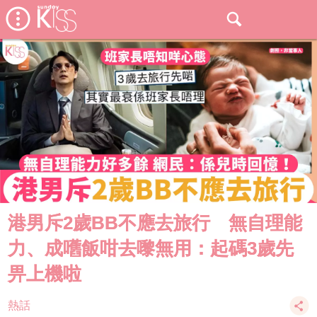
港男斥2歲BB不應去旅行 無自理能
力、成嚿飯咁去嚟無用：起碼3歲先
畀上機啦
熱話