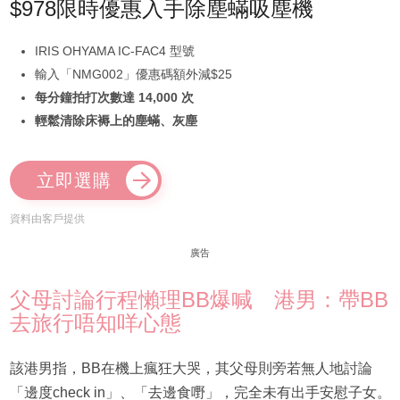
$978限時優惠入手除塵蟎吸塵機
IRIS OHYAMA IC-FAC4 型號
輸入「NMG002」優惠碼額外減$25
每分鐘拍打次數達 14,000 次
輕鬆清除床褥上的塵蟎、灰塵
立即選購
資料由客戶提供
廣告
父母討論行程懶理BB爆喊 港男：帶BB
去旅行唔知咩心態
該港男指，BB在機上瘋狂大哭，其父母則旁若無人地討論
「邊度check in」、「去邊食嘢」，完全未有出手安慰子女。