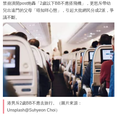
禁崩潰開post炮轟「2歲以下BB不應搭飛機」，更怒斥帶幼
兒出遠門的父母「唔知咩心態」，引起大批網民分成2派，爭
議不斷。
港男斥2歲BB不應去旅行。（圖片來源：
Unsplash@Suhyeon Choi）