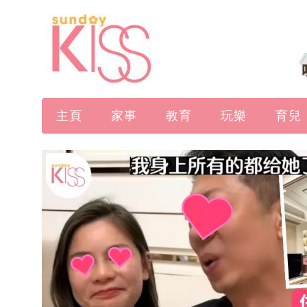
主頁
家事
教育
玩樂
育兒