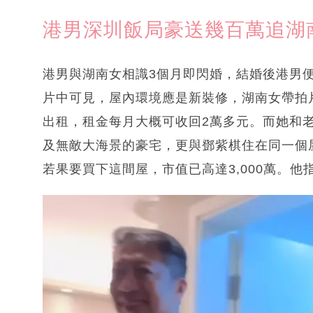
港男深圳飯局豪送幾百萬追湖
港男與湖南女相識3個月即閃婚，結婚後港男便
片中可見，屋內環境應是新裝修，湖南女帶拍
出租，租金每月大概可收回2萬多元。而她和老公
及無敵大海景的豪宅，更與鄧紫棋住在同一個
若果要買下這間屋，市值已高達3,000萬。