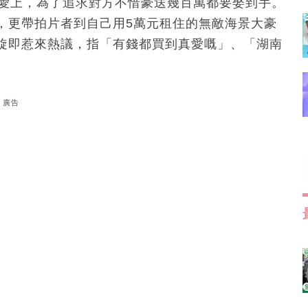
見愛上，為了追求對方不惜豪送幾百萬都要娶到手。
，更帶拍片者到自己用5萬元租住的無敵海景大豪
旋即惹來熱議，指「有錢都買到真愛嘅」、「湖南
廣告