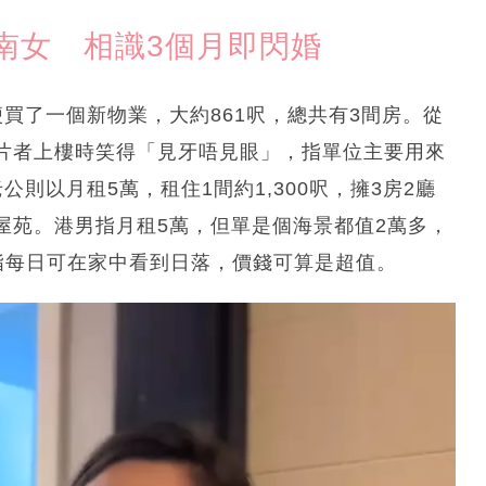
南女 相識3個月即閃婚
買了一個新物業，大約861呎，總共有3間房。從
片者上樓時笑得「見牙唔見眼」，指單位主要用來
則以月租5萬，租住1間約1,300呎，擁3房2廳
屋苑。港男指月租5萬，但單是個海景都值2萬多，
他指每日可在家中看到日落，價錢可算是超值。