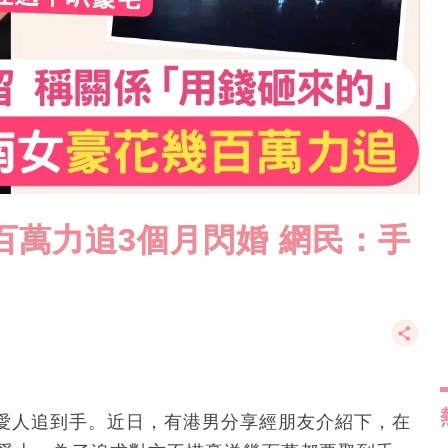
百萬力追3個月閃婚 網民：手
愛人追到手。近日，有港男分享經朋友介紹下，在