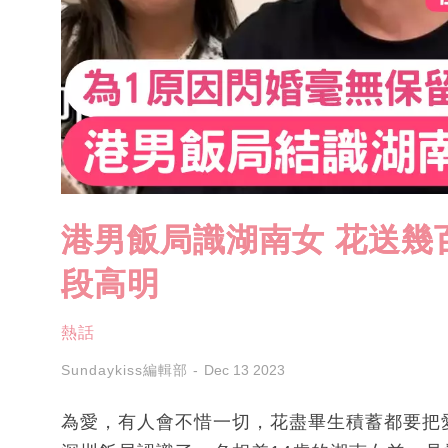
港男飯局識湖南女 花送幾
段高明
熱話
Sundaykiss編輯部
Dec 13 2023
為愛，有人會不惜一切，花盡畢生積蓄都要把