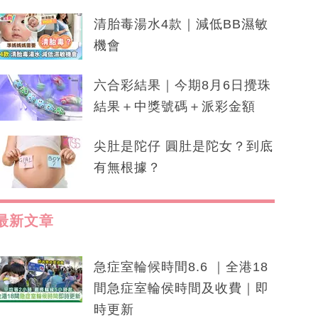
清胎毒湯水4款｜減低BB濕敏
機會
六合彩結果｜今期8月6日攪珠
結果＋中獎號碼＋派彩金額
尖肚是陀仔 圓肚是陀女？到底
有無根據？
最新文章
急症室輪候時間8.6 ｜全港18
間急症室輪侯時間及收費｜即
時更新