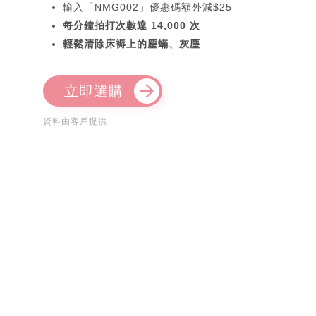
輸入「NMG002」優惠碼額外減$25
每分鐘拍打次數達 14,000 次
輕鬆清除床褥上的塵蟎、灰塵
立即選購
資料由客戶提供