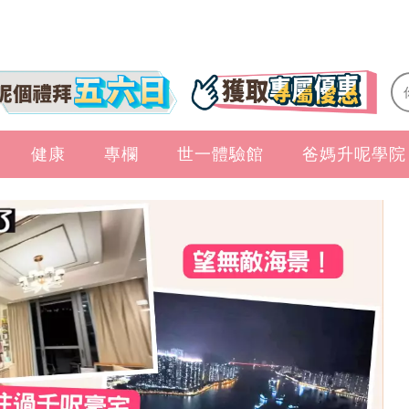
健康
專欄
世一體驗館
爸媽升呢學院