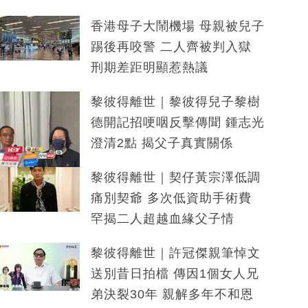
香港母子大鬧機場 母親被兒子
踢後再咬警 二人齊被判入獄
刑期差距明顯惹熱議
黎彼得離世｜黎彼得兒子黎樹
德開記招哽咽反擊傳聞 鍾志光
澄清2點 揭父子真實關係
黎彼得離世｜契仔黃宗澤低調
痛別契爺 多次低資助手術費
罕揭二人超越血緣父子情
黎彼得離世｜許冠傑親筆悼文
送別昔日拍檔 傳因1個女人兄
弟決裂30年 親解多年不和恩