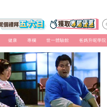
健康
專欄
世一體驗館
爸媽升呢學院