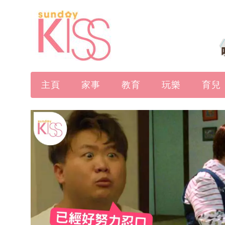
主頁
家事
教育
玩樂
育兒