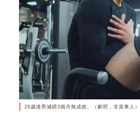
26歲港男減磅3個月無成效。（劇照，非當事人）