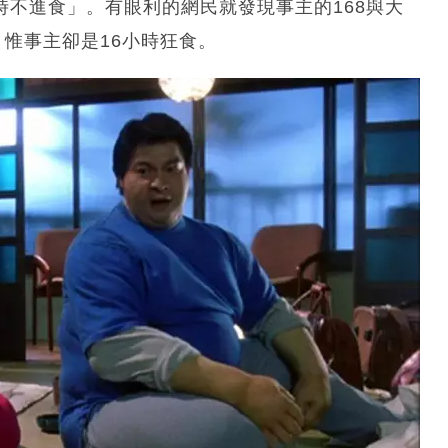
0 8小時不進食」。有眼利的網民就發現事主的168與大
，惟事主卻是16小時狂食。