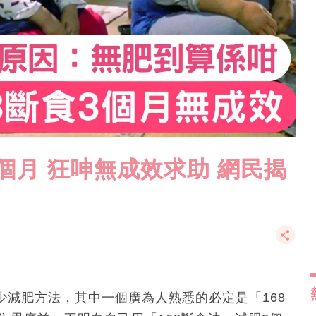
3個月 狂呻無成效求助 網民揭
有不少減肥方法，其中一個廣為人熟悉的必定是「168