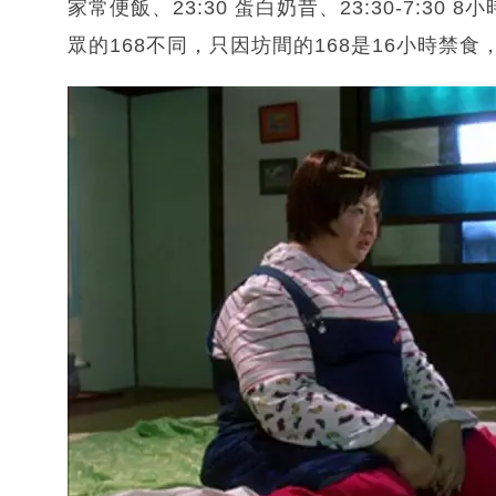
家常便飯、23:30 蛋白奶昔、23:30-7:3
眾的168不同，只因坊間的168是16小時禁食