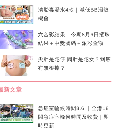
清胎毒湯水4款｜減低BB濕敏
機會
六合彩結果｜今期8月6日攪珠
結果＋中獎號碼＋派彩金額
尖肚是陀仔 圓肚是陀女？到底
有無根據？
最新文章
急症室輪候時間8.6 ｜全港18
間急症室輪侯時間及收費｜即
時更新