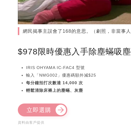
網民揭事主誤會了168的意思。（劇照，非當事
$978限時優惠入手除塵蟎吸
IRIS OHYAMA IC-FAC4 型號
輸入「NMG002」優惠碼額外減$25
每分鐘拍打次數達 14,000 次
輕鬆清除床褥上的塵蟎、灰塵
立即選購
資料由客戶提供