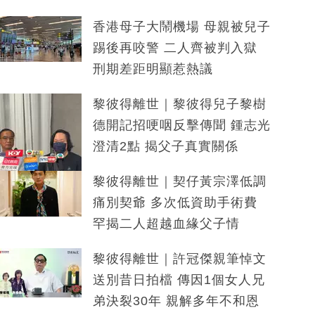
香港母子大鬧機場 母親被兒子
踢後再咬警 二人齊被判入獄
刑期差距明顯惹熱議
黎彼得離世｜黎彼得兒子黎樹
德開記招哽咽反擊傳聞 鍾志光
澄清2點 揭父子真實關係
黎彼得離世｜契仔黃宗澤低調
痛別契爺 多次低資助手術費
罕揭二人超越血緣父子情
黎彼得離世｜許冠傑親筆悼文
送別昔日拍檔 傳因1個女人兄
弟決裂30年 親解多年不和恩