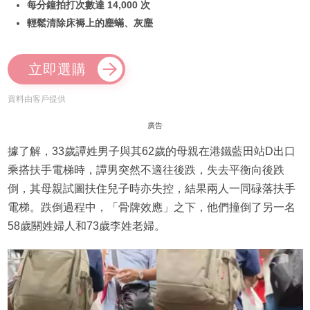
每分鐘拍打次數達 14,000 次
輕鬆清除床褥上的塵蟎、灰塵
立即選購
資料由客戶提供
廣告
據了解，33歲譚姓男子與其62歲的母親在港鐵藍田站D出口
乘搭扶手電梯時，譚男突然不適往後跌，失去平衡向後跌
倒，其母親試圖扶住兒子時亦失控，結果兩人一同碌落扶手
電梯。跌倒過程中，「骨牌效應」之下，他們撞倒了另一名
58歲關姓婦人和73歲李姓老婦。