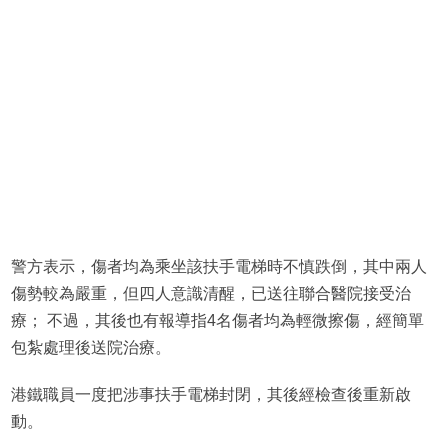
警方表示，傷者均為乘坐該扶手電梯時不慎跌倒，其中兩人
傷勢較為嚴重，但四人意識清醒，已送往聯合醫院接受治
療； 不過，其後也有報導指4名傷者均為輕微擦傷，經簡單
包紮處理後送院治療。
港鐵職員一度把涉事扶手電梯封閉，其後經檢查後重新啟
動。