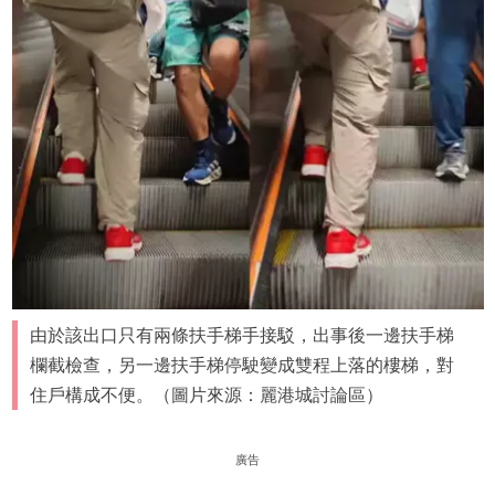
由於該出口只有兩條扶手梯手接駁，出事後一邊扶手梯
欄截檢查，另一邊扶手梯停駛變成雙程上落的樓梯，對
住戶構成不便。（圖片來源：麗港城討論區）
廣告