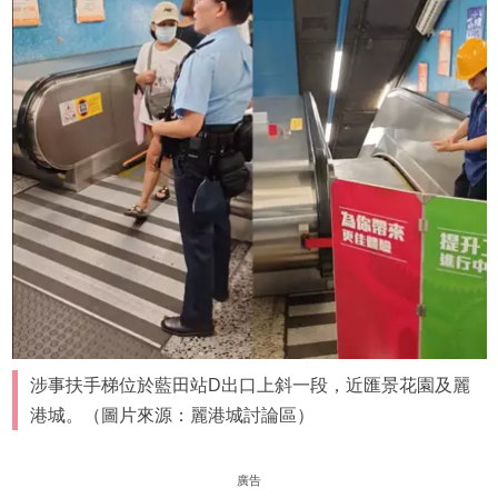
涉事扶手梯位於藍田站D出口上斜一段，近匯景花園及麗
港城。（圖片來源：麗港城討論區）
廣告