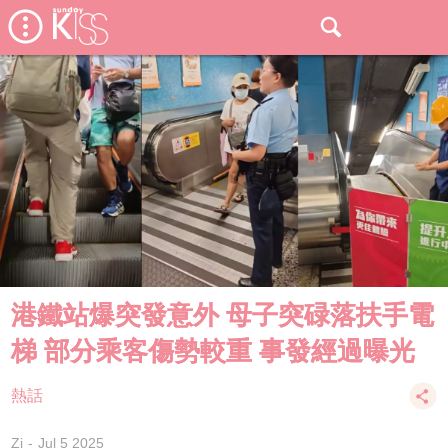
港鐵站爆突發意外 母子突碌落扶手電
梯 部分乘客傷勢較重 事發經過曝光
熱話
Zi
Jul 5 2025