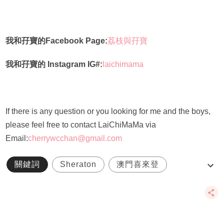
我和孖寶的Facebook Page:
荔枝與孖寶
我和孖寶的 Instagram IG#:
laichimama
If there is any question or you looking for me and the boys,
please feel free to contact LaiChiMaMa via
Email:
cherrywcchan@gmail.com
關鍵詞
Sheraton
澳門喜來登
澳門親子遊
酒店upgrade