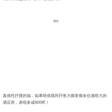
廣告
真係托孖寶的福，如果唔係我同孖爸大鄉里都未住過咁大的
酒店房，差唔多成900呎！