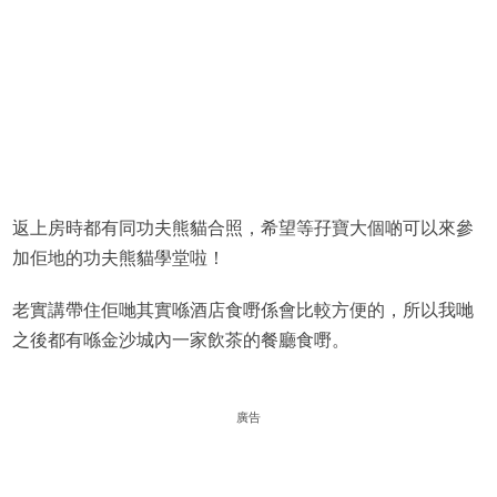
返上房時都有同功夫熊貓合照，希望等孖寶大個啲可以來參
加佢地的功夫熊貓學堂啦！
老實講帶住佢哋其實喺酒店食嘢係會比較方便的，所以我哋
之後都有喺金沙城內一家飲茶的餐廳食嘢。
廣告