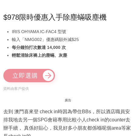
$978限時優惠入手除塵蟎吸塵機
IRIS OHYAMA IC-FAC4 型號
輸入「NMG002」優惠碼額外減$25
每分鐘拍打次數達 14,000 次
輕鬆清除床褥上的塵蟎、灰塵
立即選購
資料由客戶提供
廣告
去到 澳門喜來登 check in時因為帶住BBs，所以酒店職員安
排我地去另一個SPG會籍專用比較小人check in的counter去
辦手續， 真係好貼心，我見好多小朋友都係喺呢個area等家