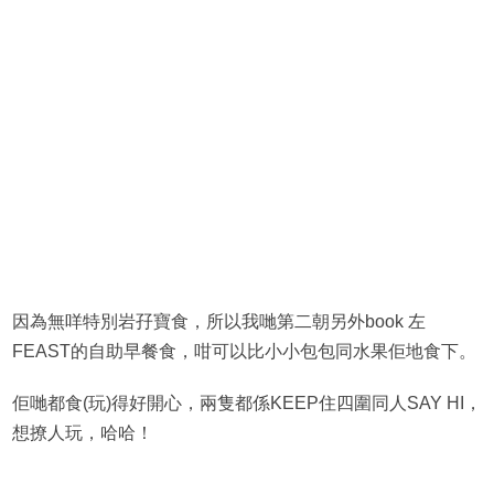
因為無咩特別岩孖寶食，所以我哋第二朝另外book 左
FEAST的自助早餐食，咁可以比小小包包同水果佢地食下。
佢哋都食(玩)得好開心，兩隻都係KEEP住四圍同人SAY HI，
想撩人玩，哈哈！