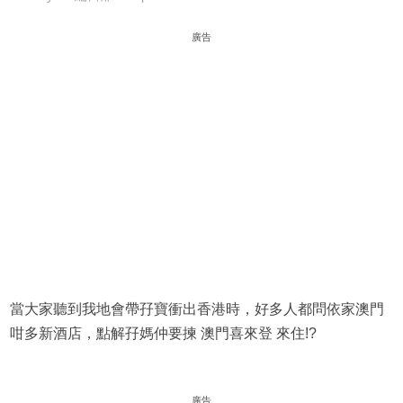
廣告
當大家聽到我地會帶孖寶衝出香港時，好多人都問依家澳門
咁多新酒店，點解孖媽仲要揀 澳門喜來登 來住!?
廣告