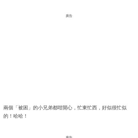
廣告
兩個「被困」的小兄弟都咁開心，忙東忙西，好似很忙似
的！哈哈！
廣告