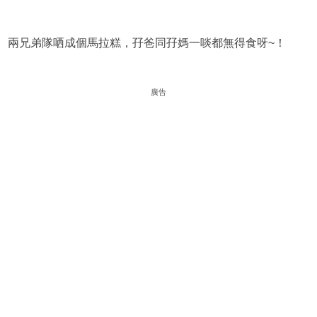
兩兄弟隊哂成個馬拉糕，孖爸同孖媽一啖都無得食呀~！
廣告