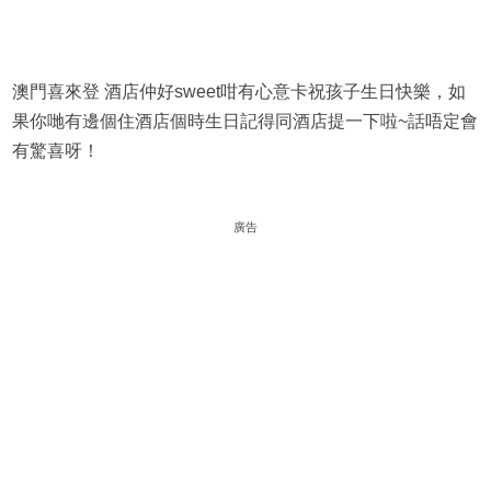
澳門喜來登 酒店仲好sweet咁有心意卡祝孩子生日快樂，如
果你哋有邊個住酒店個時生日記得同酒店提一下啦~話唔定會
有驚喜呀！
廣告