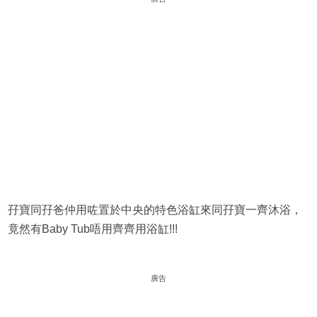
孖寶同孖爸仲用咗置於中央的特色浴缸來同孖寶一齊沐浴，
竟然有Baby Tub唔用齊齊用浴缸!!!
廣告