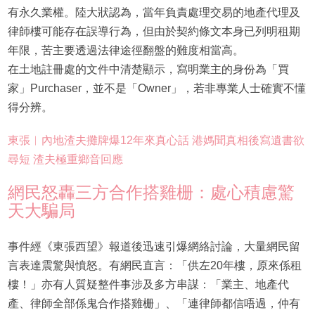
有永久業權。陸大狀認為，當年負責處理交易的地產代理及
律師樓可能存在誤導行為，但由於契約條文本身已列明租期
年限，苦主要透過法律途徑翻盤的難度相當高。
在土地註冊處的文件中清楚顯示，寫明業主的身份為「買
家」Purchaser，並不是「Owner」，若非專業人士確實不懂
得分辨。
東張︱內地渣夫攤牌爆12年來真心話 港媽聞真相後寫遺書欲
尋短 渣夫極重鄉音回應
網民怒轟三方合作搭雞栅：處心積慮驚
天大騙局
事件經《東張西望》報道後迅速引爆網絡討論，大量網民留
言表達震驚與憤怒。有網民直言：「供左20年樓，原來係租
樓！」亦有人質疑整件事涉及多方串謀：「業主、地產代
產、律師全部係鬼合作搭雞栅」、「連律師都信唔過，仲有