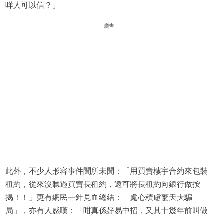
咩人可以信？」
廣告
此外，不少人形容事件聞所未聞：「用買賣樓宇合約來包裝
租約，從來沒聽過買賣長租約，還可將長租約向銀行做按
揭！！」更有網民一針見血總結：「處心積慮驚天大騙
局」，亦有人感嘆：「咁真係好易中招，又其十幾年前叫做