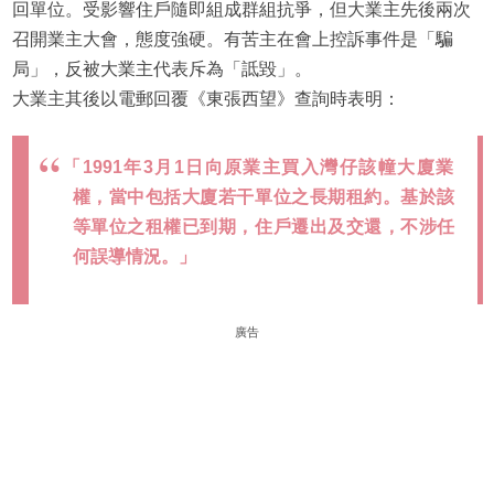
回單位。受影響住戶隨即組成群組抗爭，但大業主先後兩次
召開業主大會，態度強硬。有苦主在會上控訴事件是「騙
局」，反被大業主代表斥為「詆毀」。
大業主其後以電郵回覆《東張西望》查詢時表明：
「1991年3月1日向原業主買入灣仔該幢大廈業
權，當中包括大廈若干單位之長期租約。基於該
等單位之租權已到期，住戶遷出及交還，不涉任
何誤導情況。」
廣告