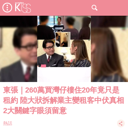
東張｜260萬買灣仔樓住20年竟只是
租約 陸大狀拆解業主變租客中伏真相
2大關鍵字眼須留意
熱話