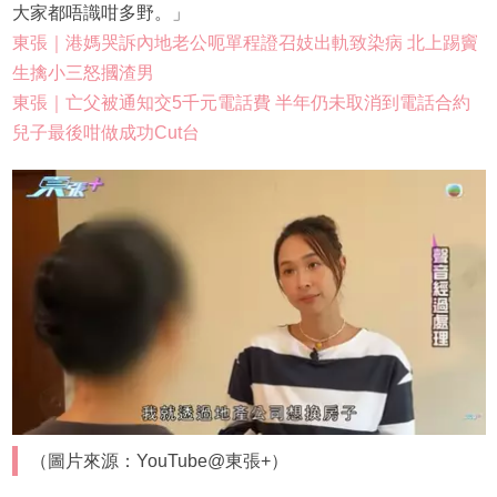
大家都唔識咁多野。」
東張｜港媽哭訴內地老公呃單程證召妓出軌致染病 北上踢竇
生擒小三怒摑渣男
東張｜亡父被通知交5千元電話費 半年仍未取消到電話合約
兒子最後咁做成功Cut台
（圖片來源：YouTube@東張+）