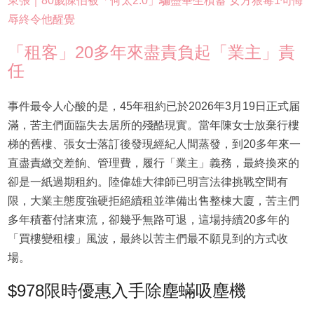
東張｜80歲陳伯被「何太2.0」騙盡畢生積蓄 女方狠毒1句侮
辱終令他醒覺
「租客」20多年來盡責負起「業主」責
任
事件最令人心酸的是，45年租約已於2026年3月19日正式届
滿，苦主們面臨失去居所的殘酷現實。當年陳女士放棄行樓
梯的舊樓、張女士落訂後發現經紀人間蒸發，到20多年來一
直盡責繳交差餉、管理費，履行「業主」義務，最終換來的
卻是一紙過期租約。陸偉雄大律師已明言法律挑戰空間有
限，大業主態度強硬拒絕續租並準備出售整棟大廈，苦主們
多年積蓄付諸東流，卻幾乎無路可退，這場持續20多年的
「買樓變租樓」風波，最終以苦主們最不願見到的方式收
場。
$978限時優惠入手除塵蟎吸塵機