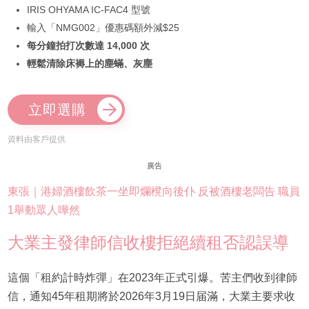
IRIS OHYAMA IC-FAC4 型號
輸入「NMG002」優惠碼額外減$25
每分鐘拍打次數達 14,000 次
輕鬆清除床褥上的塵蟎、灰塵
立即選購
資料由客戶提供
廣告
東張｜港婦酒樓飲茶一坐即爛櫈向後仆 反被酒樓老闆告 職員
1舉動眾人嘩然
大業主發律師信收樓拒絕續租否認誤導
這個「租約計時炸彈」在2023年正式引爆。苦主們收到律師
信，通知45年租期將於2026年3月19日届滿，大業主要求收