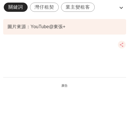
關鍵詞
灣仔租契
業主變租客
東張西望
灣仔買樓
圖片來源：YouTube@東張+
廣告