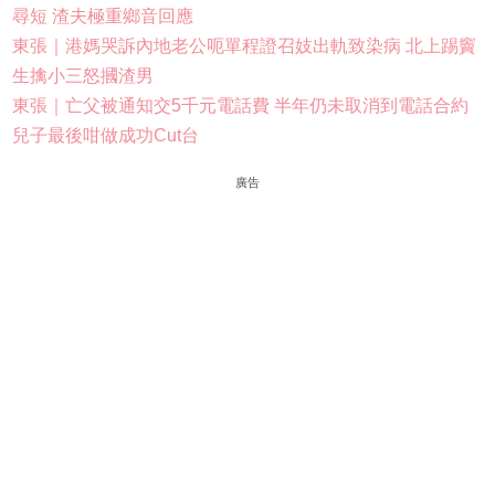
尋短 渣夫極重鄉音回應
東張｜港媽哭訴內地老公呃單程證召妓出軌致染病 北上踢竇
生擒小三怒摑渣男
東張｜亡父被通知交5千元電話費 半年仍未取消到電話合約
兒子最後咁做成功Cut台
廣告