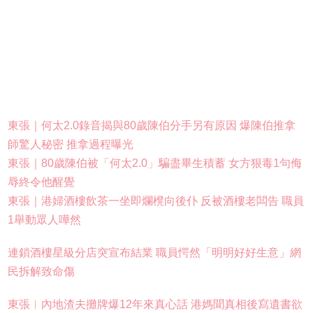
東張｜何太2.0錄音揭與80歲陳伯分手另有原因 爆陳伯推拿
師驚人秘密 推拿過程曝光
東張｜80歲陳伯被「何太2.0」騙盡畢生積蓄 女方狠毒1句侮
辱終令他醒覺
東張｜港婦酒樓飲茶一坐即爛櫈向後仆 反被酒樓老闆告 職員
1舉動眾人嘩然
連鎖酒樓星級分店突宣布結業 職員愕然「明明好好生意」網
民拆解致命傷
東張︱內地渣夫攤牌爆12年來真心話 港媽聞真相後寫遺書欲