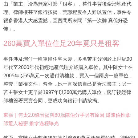
由「業主」淪為無家可歸「租客」，整件事背後牽涉地產代
理、律師樓甚至銀行按揭，荒謬程度令人難以置信，事件令
很多香港人大感震撼，直言聞所未聞「第一次聽 真係好恐
怖」。
260萬買入單位住足20年竟只是租客
事件涉及灣仔一幢單幢住宅大廈，多名苦主分別於上世紀90
年代至2000年代初經地產代理介紹購入單位。其中陳女士在
2005年以65萬元一次過付清樓款，買入一個兩房一廳單位，
整套「業權文件」齊全，她一直深信自己是合法業主；另一
苦主張女士更早於1997年以260萬元購入單位，落訂後經律
師樓簽署買賣合同，更成功向銀行申請按揭。
東張｜何太2.0錄音揭與80歲陳伯分手另有原因 爆陳伯推拿
師驚人秘密 推拿過程曝光
然而，當陳女士數年後打算以逾300萬元放售單位時，律師卻