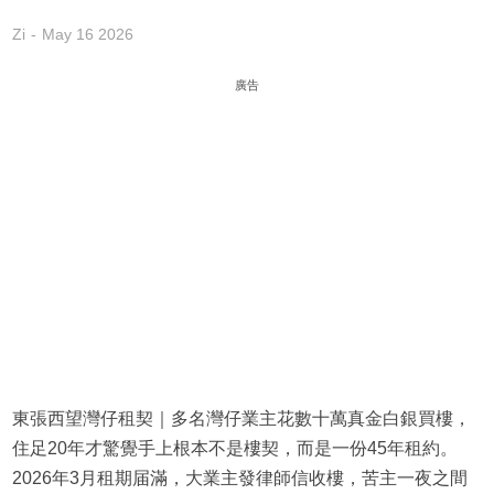
Zi
May 16 2026
廣告
東張西望灣仔租契｜多名灣仔業主花數十萬真金白銀買樓，
住足20年才驚覺手上根本不是樓契，而是一份45年租約。
2026年3月租期届滿，大業主發律師信收樓，苦主一夜之間