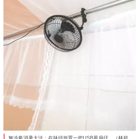
無冷氣消暑大法：在牀頭放置一把USB風扇仔。（林超