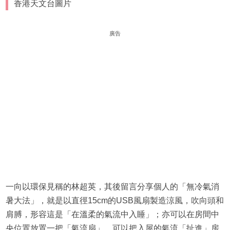
香港天文台圖片
廣告
一向以環保見稱的林超英，其後留言分享個人的「無冷氣消
暑大法」，就是以直徑15cm的USB風扇製造涼風，吹向頭和
肩膊，形容這是「在溫柔的氣流中入睡」；亦可以在房間中
央位置放置一把「氣流扇」，可以把入屋的氣流「扯進」房