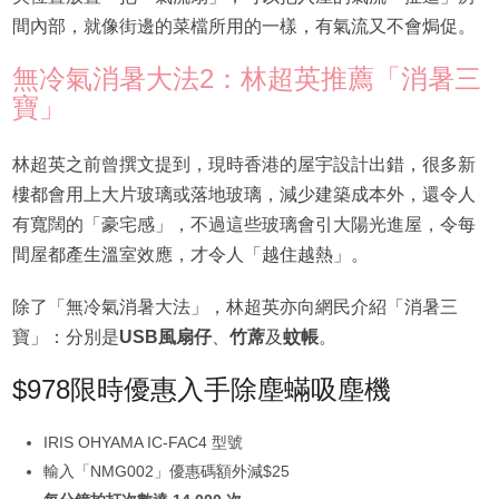
間內部，就像街邊的菜檔所用的一樣，有氣流又不會焗促。
無冷氣消暑大法2：林超英推薦「消暑三
寶」
林超英之前曾撰文提到，現時香港的屋宇設計出錯，很多新
樓都會用上大片玻璃或落地玻璃，減少建築成本外，還令人
有寬闊的「豪宅感」，不過這些玻璃會引大陽光進屋，令每
間屋都產生溫室效應，才令人「越住越熱」。
除了「無冷氣消暑大法」，林超英亦向網民介紹「消暑三
寶」：分別是
USB風扇仔
、
竹蓆
及
蚊帳
。
$978限時優惠入手除塵蟎吸塵機
IRIS OHYAMA IC-FAC4 型號
輸入「NMG002」優惠碼額外減$25