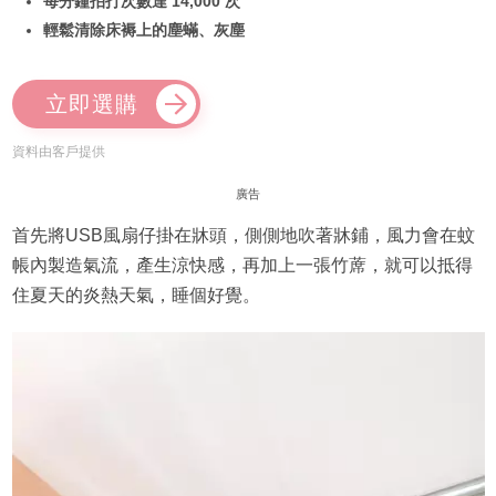
每分鐘拍打次數達 14,000 次
輕鬆清除床褥上的塵蟎、灰塵
立即選購
資料由客戶提供
廣告
首先將USB風扇仔掛在牀頭，側側地吹著牀鋪，風力會在蚊
帳內製造氣流，產生涼快感，再加上一張竹蓆，就可以抵得
住夏天的炎熱天氣，睡個好覺。