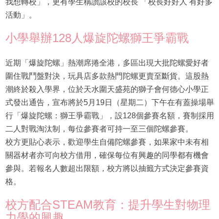
我想轉校」，更有學生稱讚該校的校長 「校長好好人 有好多
活動」。
小學舉辦128人爆旋陀螺獅王爭霸戰
近期「爆旋陀螺」熱潮席捲全港，多區出現大批陀螺愛好者
圍住戰鬥盤對決，玩具店多款熱門陀螺更賣至斷貨。這股熱
潮終於殺入學界，位於天水圍天盛苑的獅子會何德心小學正
式發出通告，宣布將於5月19日（星期二）下午在有蓋操場舉
行「爆旋陀螺：獅王爭霸戰」，設128個參賽名額，賽制採用
二人對戰淘汰制，每位參賽者可持一至三個陀螺參賽。
校方更貼心表示，歡迎學生自備陀螺參賽，如果家中未有相
關器材者亦可向校方借用，確保每位有興趣的同學都有機會
參與。若報名人數超出限額，校方將以抽籤方式決定參賽資
格。
校方配合STEAM教育：提升學生對物理
力學的興趣