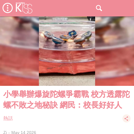
小學舉辦爆旋陀螺爭霸戰 校方透露陀
螺不敗之地秘訣 網民：校長好好人
熱話
Zi
May 14 2026