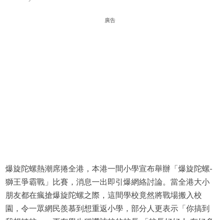
廣告
爆旋陀螺熱潮席捲全港，本港一間小學宣布舉辦「爆旋陀螺-
獅王爭霸戰」比賽，消息一出即引爆網絡討論。當全港大小
朋友都在瘋搶爆旋陀螺之際，這間學校竟然將戰場搬入校
園，令一眾網民羨慕到想重返小學，部分人更表示「你搞到