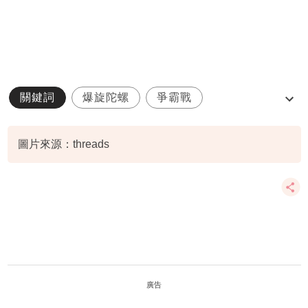
關鍵詞
爆旋陀螺
爭霸戰
獅子會何德心小學
天水圍
圖片來源：threads
廣告