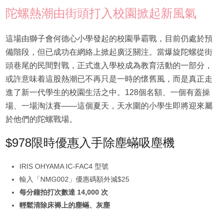
陀螺熱潮由街頭打入校園掀起新風氣
這場由獅子會何德心小學發起的校園爭霸戰，目前仍處於預
備階段，但已成功在網絡上掀起廣泛關注。當爆旋陀螺從街
頭巷尾的民間對戰，正式進入學校成為教育活動的一部分，
或許意味着這股熱潮已不再只是一時的懷舊風，而是真正走
進了新一代學生的校園生活之中。128個名額、一個有蓋操
場、一場淘汰賽——這個夏天，天水圍的小學生即將迎來屬
於他們的陀螺戰場。
$978限時優惠入手除塵蟎吸塵機
IRIS OHYAMA IC-FAC4 型號
輸入「NMG002」優惠碼額外減$25
每分鐘拍打次數達 14,000 次
輕鬆清除床褥上的塵蟎、灰塵