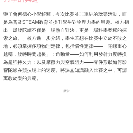
獅子會何德心小學解釋，今次比賽並非單純的玩樂活動，而
是為普及STEAM教育並提升學生對物理力學的興趣。校方指
出「爆旋陀螺不僅是一場熱血對決，更是一場科學奧秘的探
索之旅。」校方進一步介紹，學生若想在比賽中立於不敗之
地，必須掌握多項物理定律，包括慣性定律——「陀螺重心
越穩，旋轉時間越長」；角動量——如何利用發射力度轉換
為超強持久力；以及摩擦力與空氣阻力——零件形狀如何影
響陀螺在競技場上的速度。將課堂知識融入比賽之中，可謂
寓教於樂的典範。
廣告