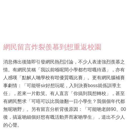
網民留言炸裂羨慕到想重返校園
消息傳出後隨即引發網民熱烈討論，不少人表達強烈羨慕之
情。有網民笑稱「我以前喺呢間小學都冇咁嘅待遇」，亦有
人感嘆「點解人哋學校有咁優質嘅比賽」。更有網民腦補賽
事劇情：「可能呀sir好想玩呢，入到決賽boss就係訓導主
任」，惹來一片歡笑。有人直言「你搞到我想轉校」，甚至
有網民懇求「可唔可以比我做翻一日小學生？我個個年代都
無呢啲野」。另有留言分析背後原因：「可能啲老師90、00
後，搞返啲細個好想有嘅活動畀而家啲學生」，道出不少人
的心聲。