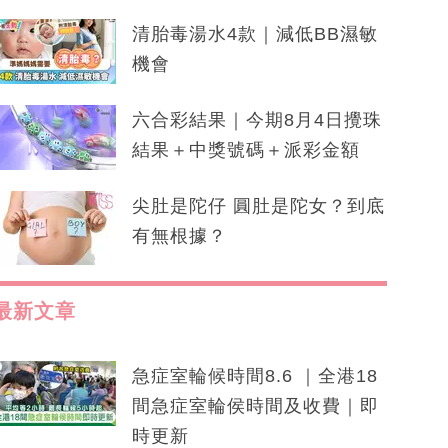
清胎毒湯水4款｜減低BB濕敏
機會
六合彩結果｜今期8月4日攪珠
結果＋中獎號碼＋派彩金額
尖肚是陀仔 圓肚是陀女？到底
有無根據？
最新文章
急症室輪候時間8.6 ｜全港18
間急症室輪侯時間及收費｜即
時更新