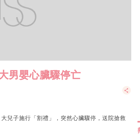
月大男嬰心臟驟停亡
月大兒子施行「割禮」，突然心臟驟停，送院搶救