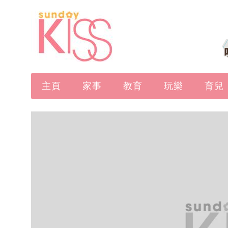
主頁
家事
教育
玩樂
育兒