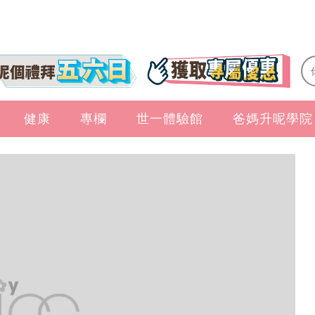
健康
專欄
世一體驗館
爸媽升呢學院