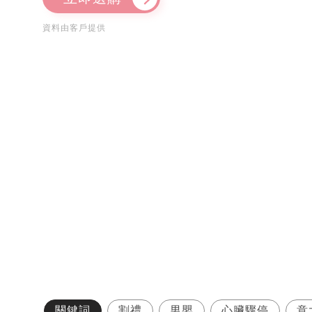
資料由客戶提供
關鍵詞
割禮
男嬰
心臟驟停
意