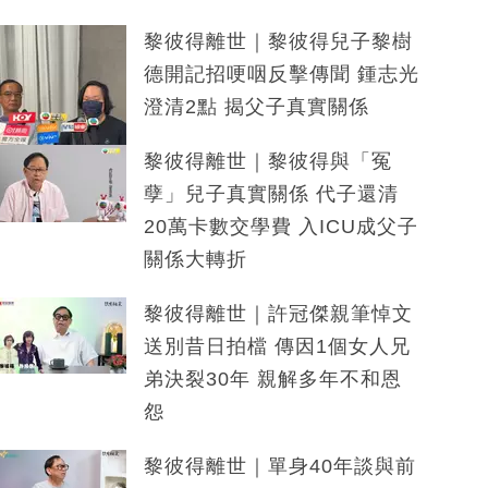
黎彼得離世｜黎彼得兒子黎樹
德開記招哽咽反擊傳聞 鍾志光
澄清2點 揭父子真實關係
黎彼得離世｜黎彼得與「冤
孽」兒子真實關係 代子還清
20萬卡數交學費 入ICU成父子
關係大轉折
黎彼得離世｜許冠傑親筆悼文
送別昔日拍檔 傳因1個女人兄
弟決裂30年 親解多年不和恩
怨
黎彼得離世｜單身40年談與前