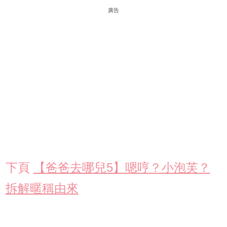
廣告
下頁
【爸爸去哪兒5】嗯哼？小泡芙？
拆解暱稱由來