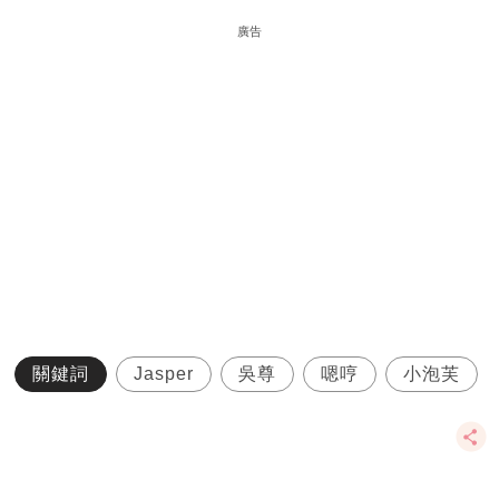
廣告
關鍵詞
Jasper
吳尊
嗯哼
小泡芙