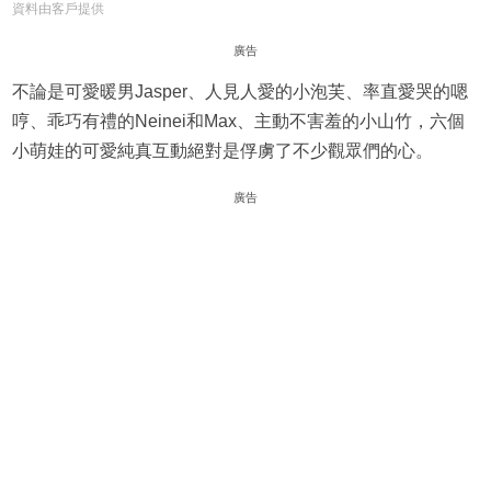
資料由客戶提供
廣告
不論是可愛暖男Jasper、人見人愛的小泡芙、率直愛哭的嗯
哼、乖巧有禮的Neinei和Max、主動不害羞的小山竹，六個
小萌娃的可愛純真互動絕對是俘虜了不少觀眾們的心。
廣告