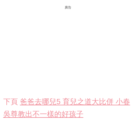
廣告
下頁
爸爸去哪兒5 育兒之道大比併 小春
吳尊教出不一樣的好孩子