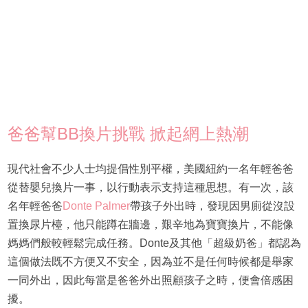
爸爸幫BB換片挑戰 掀起網上熱潮
現代社會不少人士均提倡性別平權，美國紐約一名年輕爸爸
從替嬰兒換片一事，以行動表示支持這種思想。有一次，該
名年輕爸爸
Donte Palmer
帶孩子外出時，發現因男廁從沒設
置換尿片檯，他只能蹲在牆邊，艱辛地為寶寶換片，不能像
媽媽們般較輕鬆完成任務。Donte及其他「超級奶爸」都認為
這個做法既不方便又不安全，因為並不是任何時候都是舉家
一同外出，因此每當是爸爸外出照顧孩子之時，便會倍感困
擾。