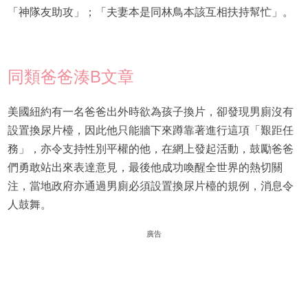
「神隊友助攻」；「夫妻本是同林鳥本該互相扶持幫忙」。
同類爸爸湊B文章
美國紐約有一名爸爸出外時欲為孩子換片，卻發現男廁沒有
設置換尿片檯，因此他只能牆下來蹲靠著進行這項「艱距任
務」，亦令支持性別平權的他，在網上發起活動，鼓勵爸爸
們勇敢站出來表達意見，最後他成功喚醒全世界的熱切關
注，當地政府亦通過男廁必須設置換尿片檯的規例，消息令
人鼓舞。
廣告