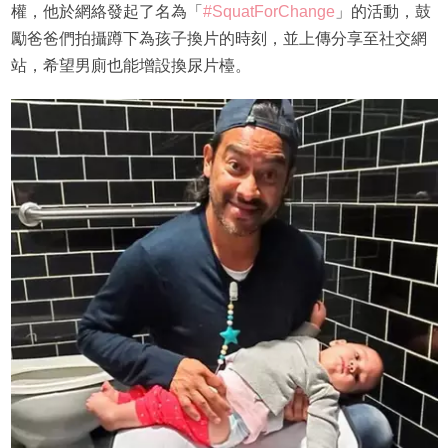
權，他於網絡發起了名為「
#SquatForChange
」的活動，鼓
勵爸爸們拍攝蹲下為孩子換片的時刻，並上傳分享至社交網
站，希望男廁也能增設換尿片檯。