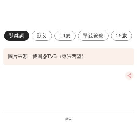
關鍵詞
獸父
14歲
單親爸爸
59歲
圖片來源：截圖@TVB《東張西望》
廣告