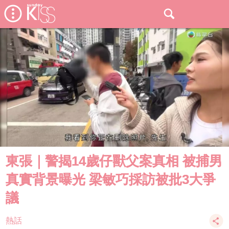
東張｜警揭14歲仔獸父案真相 被捕男
真實背景曝光 梁敏巧採訪被批3大爭
議
熱話