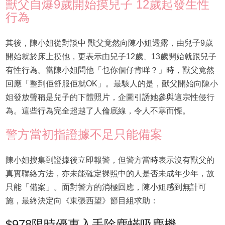
獸父自爆9歲開始摸兒子 12歲起發生性
行為
其後，陳小姐從對談中 獸父竟然向陳小姐透露，由兒子9歲
開始就於床上摸他，更表示由兒子12歲、13歲開始就跟兒子
有性行為。當陳小姐問他「乜你個仔肯咩？」時，獸父竟然
回應「整到佢舒服佢就OK」。最駭人的是，獸父開始向陳小
姐發放聲稱是兒子的下體照片，企圖引誘她參與這宗性侵行
為。這些行為完全超越了人倫底線，令人不寒而慄。
警方當初指證據不足只能備案
陳小姐搜集到證據後立即報警，但警方當時表示沒有獸父的
真實聯絡方法，亦未能確定裸照中的人是否未成年少年，故
只能「備案」。面對警方的消極回應，陳小姐感到無計可
施，最終決定向《東張西望》節目組求助：
$978限時優惠入手除塵蟎吸塵機