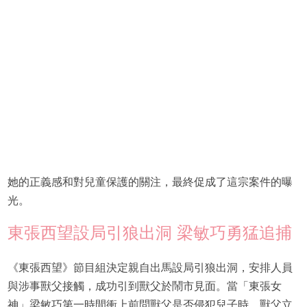
她的正義感和對兒童保護的關注，最終促成了這宗案件的曝
光。
東張西望設局引狼出洞 梁敏巧勇猛追捕
《東張西望》節目組決定親自出馬設局引狼出洞，安排人員
與涉事獸父接觸，成功引到獸父於鬧市見面。當「東張女
神」梁敏巧第一時間衝上前問獸父是否侵犯兒子時，獸父立