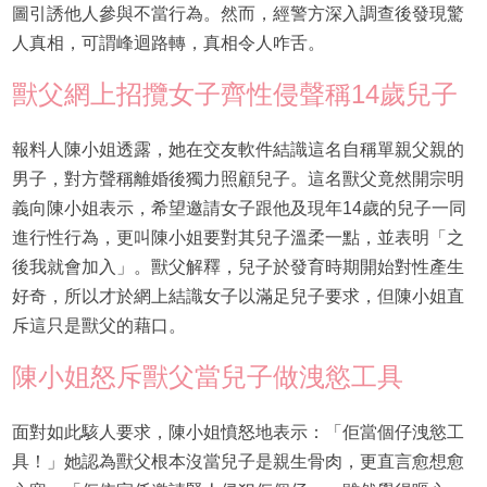
圖引誘他人參與不當行為。然而，經警方深入調查後發現驚
人真相，可謂峰迴路轉，真相令人咋舌。
獸父網上招攬女子齊性侵聲稱14歲兒子
報料人陳小姐透露，她在交友軟件結識這名自稱單親父親的
男子，對方聲稱離婚後獨力照顧兒子。這名獸父竟然開宗明
義向陳小姐表示，希望邀請女子跟他及現年14歲的兒子一同
進行性行為，更叫陳小姐要對其兒子溫柔一點，並表明「之
後我就會加入」。獸父解釋，兒子於發育時期開始對性產生
好奇，所以才於網上結識女子以滿足兒子要求，但陳小姐直
斥這只是獸父的藉口。
陳小姐怒斥獸父當兒子做洩慾工具
面對如此駭人要求，陳小姐憤怒地表示：「佢當個仔洩慾工
具！」她認為獸父根本沒當兒子是親生骨肉，更直言愈想愈