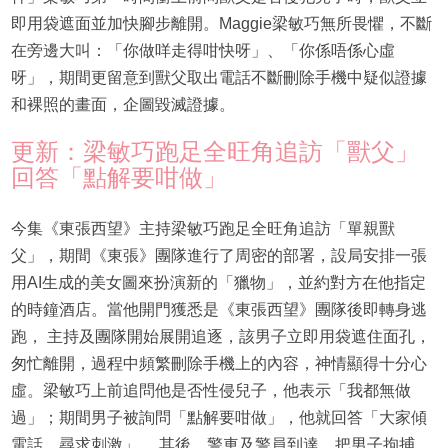
即用袋遮面並加快腳步離開。Maggie梁敏巧無所畏懼，不斷
在旁邊大叫：「你做咩走得咁快呀」、「你係唔係心虛
呀」，期間更留意到獸父取出電話不斷刪除手機中疑似證據
和裸照的畫面，企圖毀滅證據。
更新：梁敏巧跑足全旺角追訪「獸父」
回答「點解要咁做」
今集《東張西望》主持梁敏巧跑足全旺角追訪「單親獸
父」，期間《東張》團隊進行了周密的部署，設局安排一張
用AI生成的美女圖來扮演新的「獵物」，並約對方在他指定
的時鐘酒店。當他開門獲悉是《東張西望》團隊後即轉身逃
跑， 主持及團隊開始展開追逐，該男子立即用袋遮住面孔，
匆忙離開，過程中頻繁刪除手機上的內容，神情顯得十分心
虛。梁敏巧上前追問他是否性侵兒子，他表示「我都無做
過」；期間男子被詢問「點解要咁做」，他就回答「大家傾
電話，尋求刺激」。 其後，警車及警員到達，把男子拘捕。