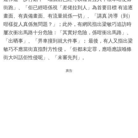
街跑」、「佢已經唔係視「差佬拉到人」為首要目標 有追逐
畫面、有責備畫面、有流量就係一切」、「講真 誇導（到）
咁樣捉人真係無問題？」；此外，有網民指出梁敏巧追訪時
屢次衝出馬路十分危險：「其實好危險，係咁衝出馬路」、
「出晒事」、「畀車撞到就大件事」； 最後，有人又指出梁
敏巧不應當街直指對方性侵，「佢都未定罪，應唔應該喺條
街大叫話佢性侵呢」、「未審先判」。
廣告