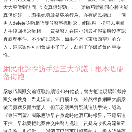
大大聲做到訪問, 今次真係好勁」、「梁敏巧體能同心肺功能
真係好好」，讚揚她勇敢疑犯的行為。亦有網民指出：「個
男人delete咗啲相唔等於警察搵唔返，網罪科一樣可以用暴
力手段回復返啲相」，質疑警方在陳小姐最初報案時沒有認
真處理事件。不少網民認為，如果不是《東張西望》的介
入，這宗案件可能會被不了了之，凸顯了傳媒監督的重要
性。
網民批評採訪手法三大爭議：根本唔使
落街跑
梁敏巧與獸父追逐戰持續近40分鐘後，警方抵達現場即截停
獸父並搜身、帶走調查。節目播出後，雖然很多網民大讚梁
敏巧勇猛及體力驚人，但部分網民質疑其追訪手法，認為
《東張西望》團隊應該早在身處時鐘酒店時報警，不應窮追
不捨，早就要把此案件交由警方處理，質疑為收視為流量延
遲作進一步行動，「喺酒店已經可以報警拉人，根本唔使落