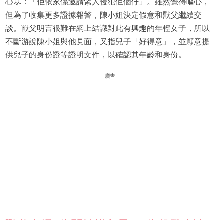
心寒：「佢依家係邀請緊人侵犯佢個仔」。雖然覺得嘔心，
但為了收集更多證據報警，陳小姐決定假意和獸父繼續交
談。獸父明言很難在網上結識對此有興趣的年輕女子，所以
不斷游說陳小姐與他見面，又指兒子「好得意」，並願意提
供兒子的身份證等證明文件，以確認其年齡和身份。
廣告