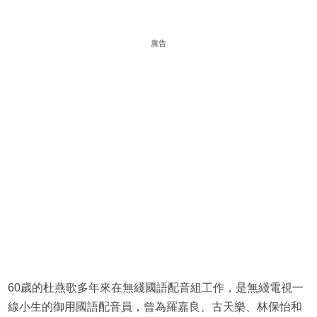
廣告
60歲的杜燕歌多年來在無綫國語配音組工作，是無綫電視一
線小生的御用國語配音員，曾為羅嘉良、古天樂、林保怡和