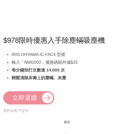
$978限時優惠入手除塵蟎吸塵機
IRIS OHYAMA IC-FAC4 型號
輸入「NMG002」優惠碼額外減$25
每分鐘拍打次數達 14,000 次
輕鬆清除床褥上的塵蟎、灰塵
立即選購
資料由客戶提供
廣告