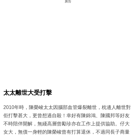
廣告
太太離世大受打擊
2010年時，陳榮峻太太因腦部血管爆裂離世，枕邊人離世對
佢打擊甚大，更曾想過自殺！幸好有陳錦鴻、陳國邦等好友
不時陪伴開解，無綫高層曾勵珍亦在工作上提供協助。仔大
女大，無債一身輕的陳榮峻曾有打算退休，不過同長子商量