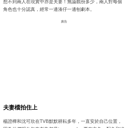
想不到兩人在現實中亦是夫妻！無論戲份多少，兩人對每個
角色也十分認真，經常一邊湊仔一邊刨劇本。
廣告
夫妻檔拍住上
楊證樺和沈可欣在TVB默默耕耘多年，一直安於自己位置，