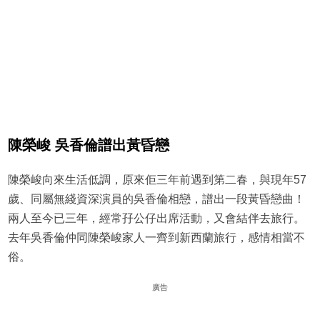
陳榮峻 吳香倫譜出黃昏戀
陳榮峻向來生活低調，原來佢三年前遇到第二春，與現年57
歲、同屬無綫資深演員的吳香倫相戀，譜出一段黃昏戀曲！
兩人至今已三年，經常孖公仔出席活動，又會結伴去旅行。
去年吳香倫仲同陳榮峻家人一齊到新西蘭旅行，感情相當不
俗。
廣告