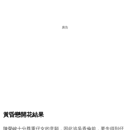
廣告
黃昏戀開花結果
陳榮峻十分尊重仔女的意願，因此追吳香倫前，要先得到仔