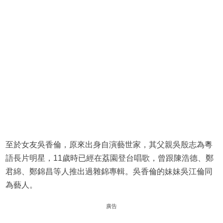
至於女友吳香倫，原來出身自演藝世家，其父親吳殷志為粵
語長片明星，11歲時已經在荔園登台唱歌，曾跟陳浩德、鄭
君綿、鄭錦昌等人推出過雜錦專輯。吳香倫的妹妹吳江倫同
為藝人。
廣告