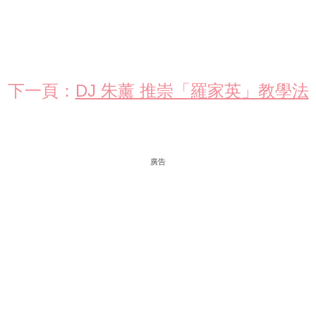
下一頁：
DJ 朱薰 推崇「羅家英」教學法
廣告