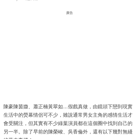
廣告
陳豪陳茵媺、蕭正楠黃翠如…假戲真做，由鏡頭下戀到現實
生活中的熒幕情侶可不少，雖說通常男女主角的感情生活才
會受關注，但其實有不少綠葉演員都在這個圈中找到自己的
另一半。除了早前的陳榮峻、吳香倫外，還有以下幾對無綫