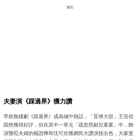
廣告
夫妻演《踩過界》獲力讚
早前無綫劇《踩過界》成為城中熱話，「盲俠大狀」王浩信
固然獲得好評，但在其中一單元「疏忽照顧兒童案」中，飾
演聾啞夫婦的楊證樺和沈可欣獲網民大讚演技出色，大家更