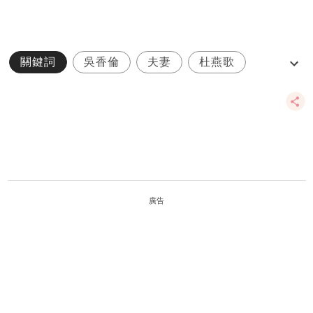
關鍵詞
吳香倫
夫妻
杜燕歌
楊證樺
廣告