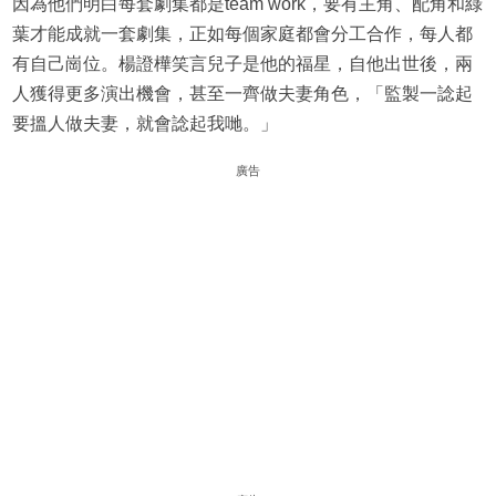
因為他們明白每套劇集都是team work，要有主角、配角和綠
葉才能成就一套劇集，正如每個家庭都會分工合作，每人都
有自己崗位。楊證樺笑言兒子是他的福星，自他出世後，兩
人獲得更多演出機會，甚至一齊做夫妻角色，「監製一諗起
要搵人做夫妻，就會諗起我哋。」
廣告