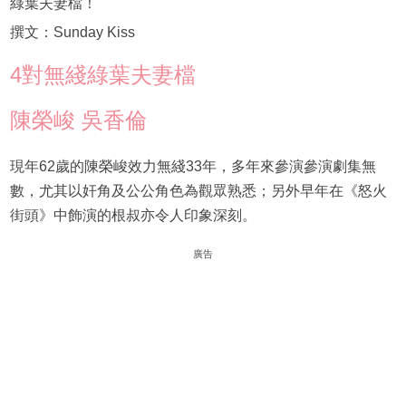
綠葉夫妻檔！
撰文：Sunday Kiss
4對無綫綠葉夫妻檔
陳榮峻 吳香倫
現年62歲的陳榮峻效力無綫33年，多年來參演參演劇集無
數，尤其以奸角及公公角色為觀眾熟悉；另外早年在《怒火
街頭》中飾演的根叔亦令人印象深刻。
廣告