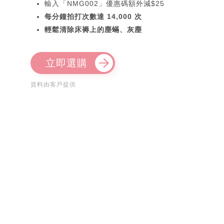
輸入「NMG002」優惠碼額外減$25
每分鐘拍打次數達 14,000 次
輕鬆清除床褥上的塵蟎、灰塵
立即選購
資料由客戶提供