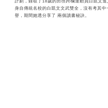
計劃，錄取了18歲的田徑跨欄運動員白凱文進
身自傳統名校的白凱文文武雙全，沒有考其中
譽，期間她透分享了 兩個讀書秘訣。