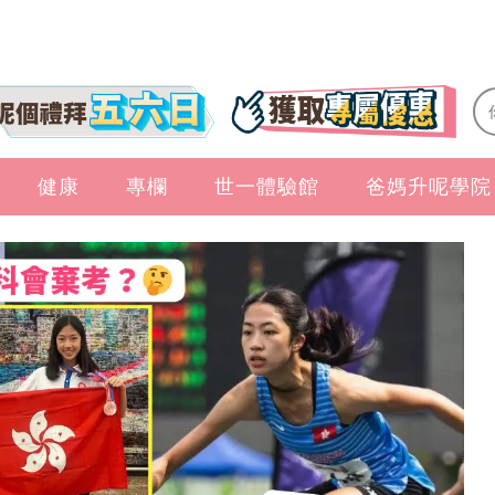
健康
專欄
世一體驗館
爸媽升呢學院