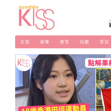
主頁
家事
教育
玩樂
育兒