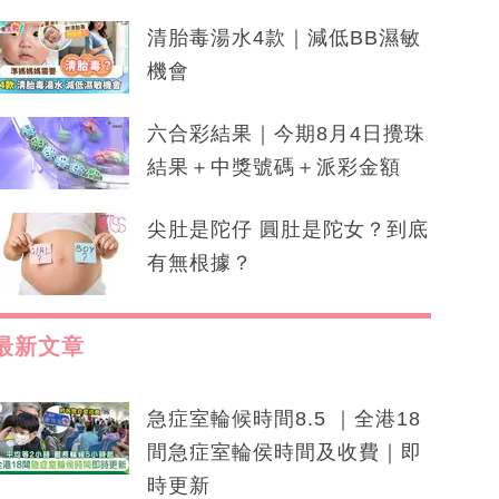
清胎毒湯水4款｜減低BB濕敏
機會
六合彩結果｜今期8月4日攪珠
結果＋中獎號碼＋派彩金額
尖肚是陀仔 圓肚是陀女？到底
有無根據？
最新文章
急症室輪候時間8.5 ｜全港18
間急症室輪侯時間及收費｜即
時更新