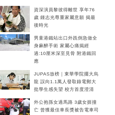
資深演員黎彼得離世 享年76
歲 鍾志光尊重家屬意願 揭最
後時光
男童港鐵站出口外跣倒急做全
身麻醉手術 家屬心痛揭經
過:10厘米深至見骨 附港鐵回
應
JUPAS放榜｜東華學院擺大烏
龍 誤向1.1萬人發取錄電郵大
批學生感失望 校方首度澄清
外公抱孫女過馬路 3歲女捱撞
亡 曾獲最佳車長獎被告電車司