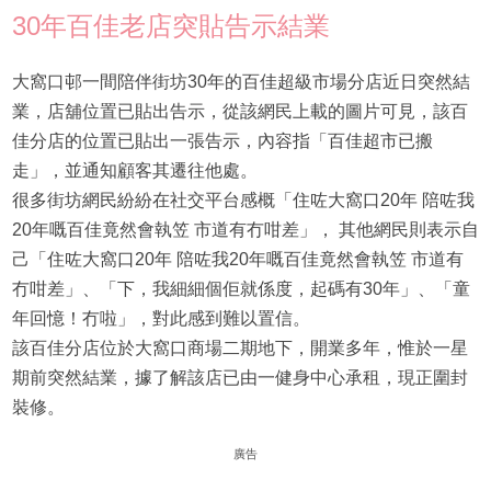
30年百佳老店突貼告示結業
大窩口邨一間陪伴街坊30年的百佳超級市場分店近日突然結
業，店舖位置已貼出告示，從該網民上載的圖片可見，該百
佳分店的位置已貼出一張告示，內容指「百佳超市已搬
走」，並通知顧客其遷往他處。
很多街坊網民紛紛在社交平台感概「住咗大窩口20年 陪咗我
20年嘅百佳竟然會執笠 市道有冇咁差」， 其他網民則表示自
己「住咗大窩口20年 陪咗我20年嘅百佳竟然會執笠 市道有
冇咁差」、「下，我細細個佢就係度，起碼有30年」、「童
年回憶！冇啦」，對此感到難以置信。
該百佳分店位於大窩口商場二期地下，開業多年，惟於一星
期前突然結業，據了解該店已由一健身中心承租，現正圍封
裝修。
廣告