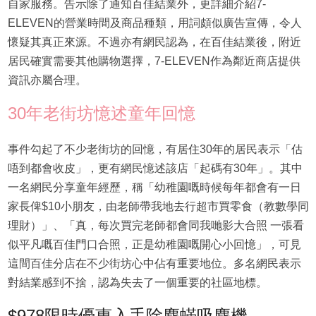
自家服務。告示除了通知百佳結業外，更詳細介紹7-
ELEVEN的營業時間及商品種類，用詞頗似廣告宣傳，令人
懷疑其真正來源。不過亦有網民認為，在百佳結業後，附近
居民確實需要其他購物選擇，7-ELEVEN作為鄰近商店提供
資訊亦屬合理。
30年老街坊憶述童年回憶
事件勾起了不少老街坊的回憶，有居住30年的居民表示「估
唔到都會收皮」，更有網民憶述該店「起碼有30年」。其中
一名網民分享童年經歷，稱「幼稚園嘅時候每年都會有一日
家長俾$10小朋友，由老師帶我地去行超市買零食（教數學同
理財）」、「真，每次買完老師都會同我哋影大合照 一張看
似平凡嘅百佳門口合照，正是幼稚園嘅開心小回憶」，可見
這間百佳分店在不少街坊心中佔有重要地位。多名網民表示
對結業感到不捨，認為失去了一個重要的社區地標。
$978限時優惠入手除塵蟎吸塵機