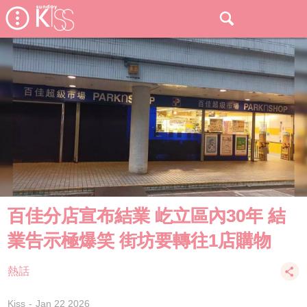
百佳分店宣布結業 屹立區內30年 結
業告示極爆笑 街坊要轉往1店購物
熱話
Kiss
Jan 22 2026