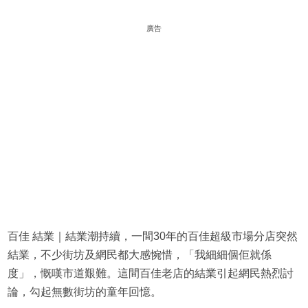
廣告
百佳 結業｜結業潮持續，一間30年的百佳超級市場分店突然
結業，不少街坊及網民都大感惋惜，「我細細個佢就係
度」，慨嘆市道艱難。這間百佳老店的結業引起網民熱烈討
論，勾起無數街坊的童年回憶。