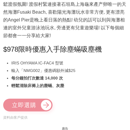
鬆渡假氛圍! 渡假村緊連接著石垣島上海龜來產产卵唯一的天
然海灘Fusaki Beach, 喜歡陽光海灘玩水非常方便, 更有漂亮
的Angel Pier是晚上看日落的熱點! 幼兒的話可以到與海灘相
連的室外兒童游泳池玩水, 旁邊更有兒童遊樂場! 以下每個細
節都會一一分享給大家!
$978限時優惠入手除塵蟎吸塵機
IRIS OHYAMA IC-FAC4 型號
輸入「NMG002」優惠碼額外減$25
每分鐘拍打次數達 14,000 次
輕鬆清除床褥上的塵蟎、灰塵
立即選購
資料由客戶提供
廣告