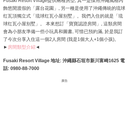
Fusaki Resort Village提供兩種房型, 其一是採用沖繩風格內
飾悠閒渡假的「露台花園」, 另一種是使用了沖繩傳統的琉球
红瓦頂獨立式「琉球红瓦小屋别墅」。我們入住的就是「琉
球红瓦小屋别墅」。 本來想訂「寶寶認證房間」, 這類房間
會為小朋友準備一些小玩具和圖書, 可惜已預約滿, 於是我訂
了今次分享入住這一個2人房間 (我是1個大人+1個小孩)。
►
房間類型介紹
◄
Fusaki Resort Village 地址: 沖繩縣石垣市新川富崎1625 電
話: 0980-88-7000
廣告