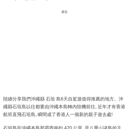
廣告
陸續分享我們沖繩縣 石垣 島6天自駕遊值得推薦的地方。沖
繩縣石垣島以往都要由沖繩本島轉內陸機前往, 近年才有香港
航班直飛石垣島, 瞬間成了香港人一個新的親子遊去處!
石垣島距沖繩本島那霸西南約 420 公里, 是八重山諸島的主