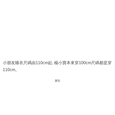
小朋友睡衣尺碼由110cm起, 楊小寶本來穿100cm尺碼都是穿
110cm。
廣告