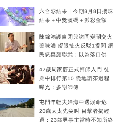
六合彩結果｜今期8月8日攪珠
結果＋中獎號碼＋派彩金額
陳錦鴻護自閉兒訪問變鬧交火
藥味濃 瞪眼扯火反駁1提問 網
民怒轟顏聯武：以為落口供
42歲周家蔚正式拜師入門 徒
弟中排行第10 跪地斟茶過程
曝光：多謝師傅
屯門年輕夫婦海中遇溺命危
20歲太太先尖叫 目擊者揭經
過：23歲男事主當時不知所終