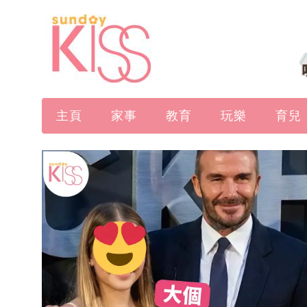
主頁
家事
教育
玩樂
育兒