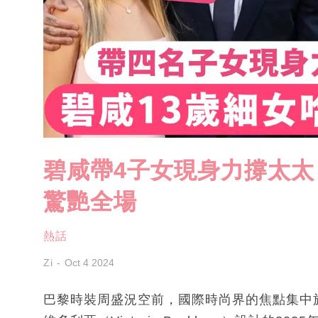
碧咸帶4子女現身力撐太太 
驚艷全場
熱話
Zi
Oct 4 2024
巴黎時裝周盛況空前，國際時尚界的焦點集中