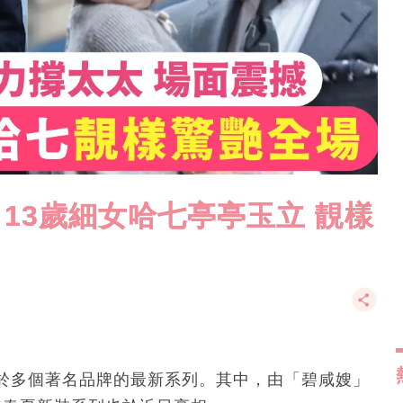
13歲細女哈七亭亭玉立 靚樣
於多個著名品牌的最新系列。其中，由「碧咸嫂」