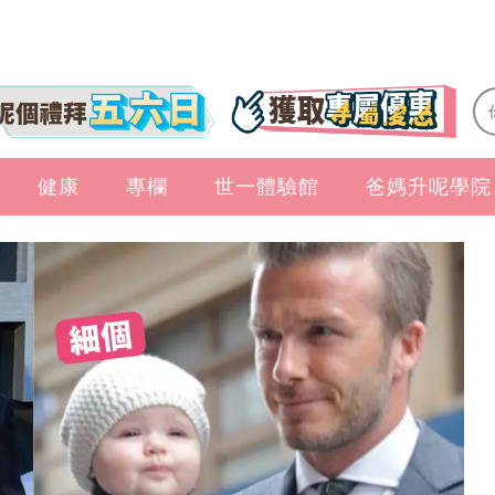
健康
專欄
世一體驗館
爸媽升呢學院