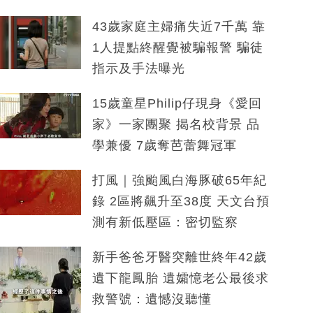
43歲家庭主婦痛失近7千萬 靠
1人提點終醒覺被騙報警 騙徒
指示及手法曝光
15歲童星Philip仔現身《愛回
家》一家團聚 揭名校背景 品
學兼優 7歲奪芭蕾舞冠軍
打風｜強颱風白海豚破65年紀
錄 2區將飆升至38度 天文台預
測有新低壓區：密切監察
新手爸爸牙醫突離世終年42歲
遺下龍鳳胎 遺孀憶老公最後求
救警號：遺憾沒聽懂