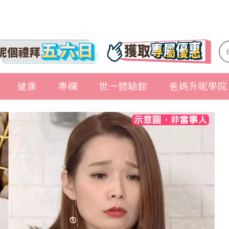
健康
專欄
世一體驗館
爸媽升呢學院