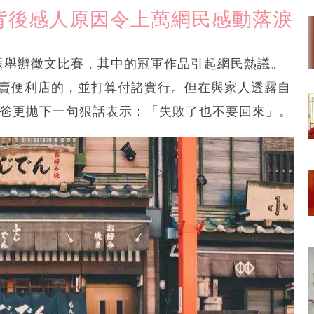
 背後感人原因令上萬網民感動落淚
主題舉辦徵文比賽，其中的冠軍作品引起網民熱議。
開外賣便利店的，並打算付諸實行。但在與家人透露自
爸爸更拋下一句狠話表示：「失敗了也不要回來」。