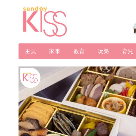
主頁
家事
教育
玩樂
育兒