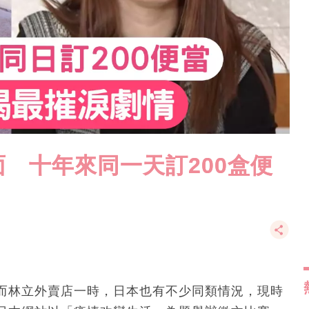
 十年來同一天訂200盒便
而林立外賣店一時，日本也有不少同類情況，現時