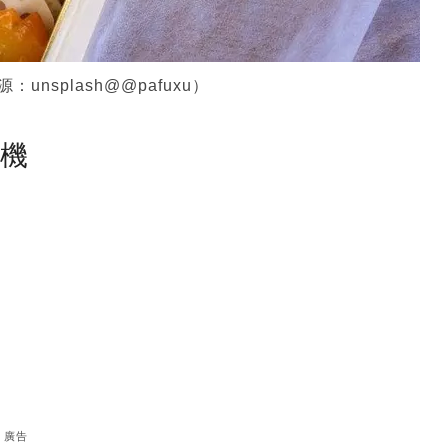
nsplash@@pafuxu）
塵機
廣告