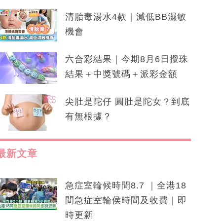
清胎毒湯水4款｜減低BB濕敏
機會
六合彩結果｜今期8月6日攪珠
結果＋中獎號碼＋派彩金額
尖肚是陀仔 圓肚是陀女？到底
有無根據？
最新文章
急症室輪候時間8.7 ｜全港18
間急症室輪侯時間及收費｜即
時更新