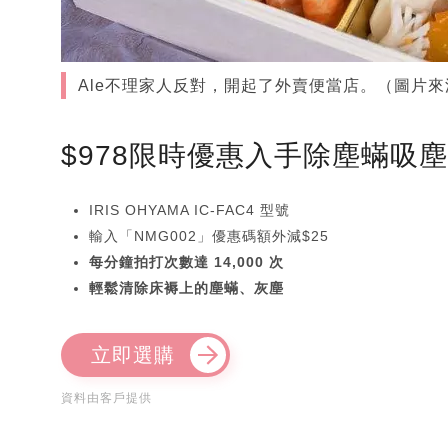
Ale不理家人反對，開起了外賣便當店。（圖片來源：u
$978限時優惠入手除塵蟎吸
IRIS OHYAMA IC-FAC4 型號
輸入「NMG002」優惠碼額外減$25
每分鐘拍打次數達 14,000 次
輕鬆清除床褥上的塵蟎、灰塵
立即選購
資料由客戶提供