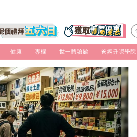
健康
專欄
世一體驗館
爸媽升呢學院