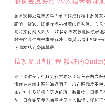
膳食極度劣質 70人搶未解凍
膳食安排更是重災區！事主指控行程中多餐質
諾的「蟹宴」慘被降級為極差的自助餐。而最令人
同時接待兩大團人，70多名團友被迫圍繞著
離譜的是牛肉根本未解凍，肉質比超市$35
令團友感到毫無尊嚴。
擅改航班削行程 說好的Outle
除了食宿差，行程更被大縮水！事主在留言區
排住在遠離市區的海邊酒店，出市區極度不便。
旅行社出發前擅自更改航班，將最後一日提早變
後一日食完早餐兜個圈就要直入機場，變相玩