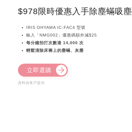
$978限時優惠入手除塵蟎吸
IRIS OHYAMA IC-FAC4 型號
輸入「NMG002」優惠碼額外減$25
每分鐘拍打次數達 14,000 次
輕鬆清除床褥上的塵蟎、灰塵
立即選購
資料由客戶提供