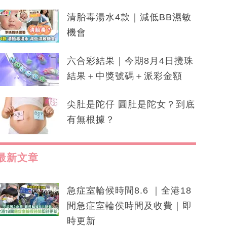
清胎毒湯水4款｜減低BB濕敏
機會
六合彩結果｜今期8月4日攪珠
結果＋中獎號碼＋派彩金額
尖肚是陀仔 圓肚是陀女？到底
有無根據？
最新文章
急症室輪候時間8.6 ｜全港18
間急症室輪侯時間及收費｜即
時更新