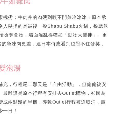
肥牛如難民
素極劣：牛肉丼的肉硬到咬不開兼冷冰冰；原本承
髮指的是最後一餐Shabu Shabu火鍋，餐廳竟
吧枱搶奪食物，場面混亂得猶如「動物大遷徙」。更
一磅的急凍肉更差，連日本侍應看到也忍不住發笑，
t變泡湯
補充，行程尾二那天是「自由活動」，但偏偏被安
最離譜是原本行程有安排去Outlet購物，卻因為
成兩點幾的早機，導致Outlet行程被迫取消，最
少一日！