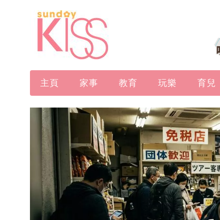
主頁
家事
教育
玩樂
育兒