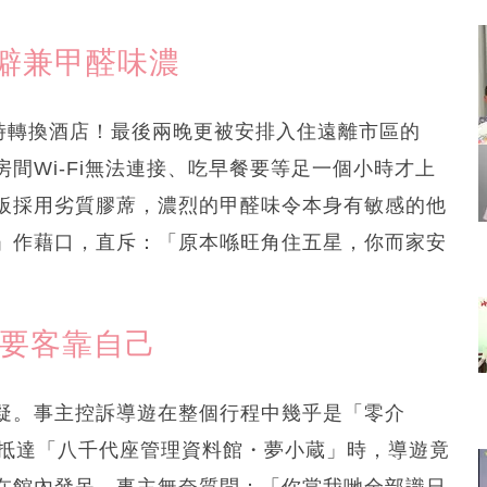
偏僻兼甲醛味濃
時轉換酒店！最後兩晚更被安排入住遠離市區的
間Wi-Fi無法連接、吃早餐要等足一個小時才上
板採用劣質膠蓆，濃烈的甲醛味令本身有敏感的他
」作藉口，直斥：「原本喺旺角住五星，你而家安
紹要客靠自己
疑。事主控訴導遊在整個行程中幾乎是「零介
人抵達「八千代座管理資料館・夢小蔵」時，導遊竟
在館內發呆。事主無奈質問：「你當我哋全部識日