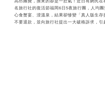
高昂團費，換來的卻是一肚氣！近日有網民在
名旅行社的復活節福岡6日5夜旅行團，人均團費
心食蟹宴、浸溫泉，結果卻慘變「真人版生存
不要退款，並向旅行社提出一大破格訴求，引