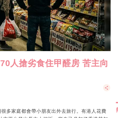
 70人搶劣食住甲醛房 苦主向
期很多家庭都會帶小朋友出外去旅行。有港人花費