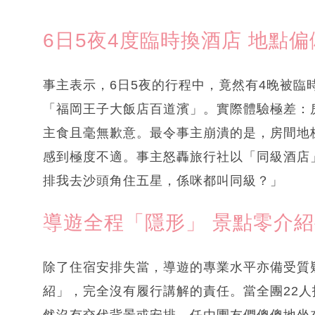
6日5夜4度臨時換酒店 地點
事主表示，6日5夜的行程中，竟然有4晚被臨
「福岡王子大飯店百道濱」。實際體驗極差：房
主食且毫無歉意。最令事主崩潰的是，房間地
感到極度不適。事主怒轟旅行社以「同級酒店
排我去沙頭角住五星，係咪都叫同級？」
導遊全程「隱形」 景點零介
除了住宿安排失當，導遊的專業水平亦備受質
紹」，完全沒有履行講解的責任。當全團22
然沒有交代背景或安排，任由團友們傻傻地坐