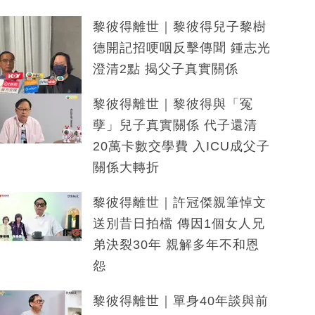
黎彼得離世｜黎彼得兒子黎樹
德開記招哽咽反擊傳聞 鍾志光
澄清2點 揭父子真實關係
黎彼得離世｜黎彼得與「冤
孽」兒子真實關係 代子還清
20萬卡數交學費 入ICU成父子
關係大轉折
黎彼得離世｜許冠傑親筆悼文
送別昔日拍檔 傳因1個女人兄
弟決裂30年 親解多年不和恩
怨
黎彼得離世｜單身40年談與前