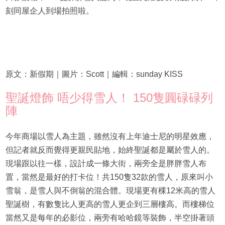
刻同屋企人到場拍照啦。
原文：新假期｜圖片：Scott｜編輯：sunday KISS
聖誕燈飾 唔少得雪人！ 150隻圓碌碌列
陣
今年商場以雪人為主題，雖然沒有上年迪士尼的明星效應，
但記者就反而覺得更親民貼地，始終聖誕都是屬於雪人的。
現場跟以往一樣，設計成一條大街，兩旁全是胖胖雪人布
置，當然是最好的打卡位！共150隻32款的雪人，原來叫小
雪翁，是雪人與不倒翁的混合體。現場更有棵12米高的雪人
聖誕樹，有數隻比人更高的雪人更企到三層樓高。而樓梯位
當然又是每年的必影位，兩旁有哈哈鏡等裝飾，半空掛著頭