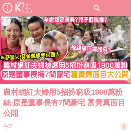
農村網紅夫婦用5招扮窮吸1900萬粉
絲 原是董事長有7間豪宅 富貴真面目
公開
熱話