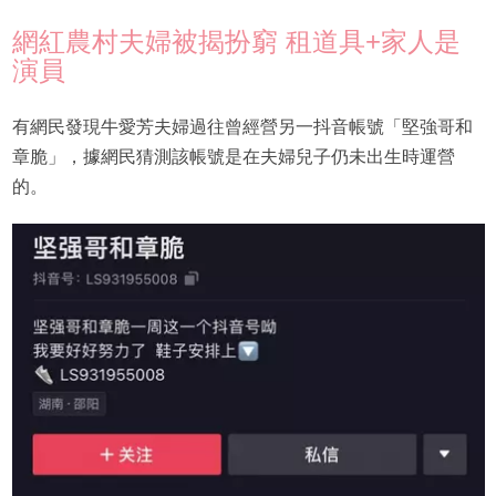
網紅農村夫婦被揭扮窮 租道具+家人是
演員
有網民發現牛愛芳夫婦過往曾經營另一抖音帳號「堅強哥和
章脆」，據網民猜測該帳號是在夫婦兒子仍未出生時運營
的。