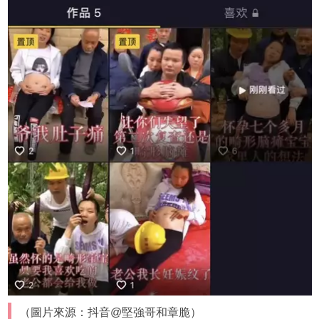
（圖片來源：抖音@堅強哥和章脆）