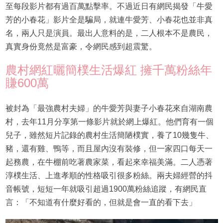
至每段影片都有過百萬點擊率。不過近日有網民揭發「牛愛
芳的小春花」影片全是騙局，就連牛愛芳、小春花也並非真
名，兩人只是演員。最出人意料的是，二人根本不是農民，
真實身份竟然是富豪，令網民感到超震驚。
農村網紅曬簡樸生活爆紅 擁千萬粉絲年
賺600萬
被封為「最強農村夫婦」的牛愛芳與妻子小春花來自湖南農
村，去年11月分享第一條影片就於網上爆紅。他們育有一個
兒子，雖然短片記錄的農村生活簡陋樸實，養了10幾隻牛、
豬，還有雞、鴨等，而且屋內沒有裝修，但一家四口每天一
起務農，在牛棚前吃著農家菜，看起來幸福美滿。二人憑著
淳樸生活、上進孝順的性格吸引很多粉絲。兩夫婦經營的抖
音帳號，短短一年就吸引超過1900萬粉絲追蹤，有網民直
言：「不知道有什麼好看的，但就是會一直的看下去」