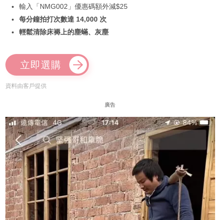
輸入「NMG002」優惠碼額外減$25
每分鐘拍打次數達 14,000 次
輕鬆清除床褥上的塵蟎、灰塵
立即選購
資料由客戶提供
廣告