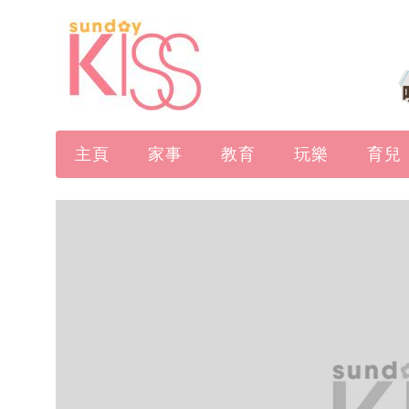
主頁
家事
教育
玩樂
育兒