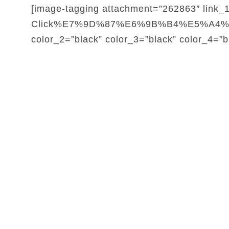
[image-tagging attachment=”262863″ link_
Click%E7%9D%87%E6%9B%B4%E5%A4%9A
color_2=”black” color_3=”black” color_4=”b