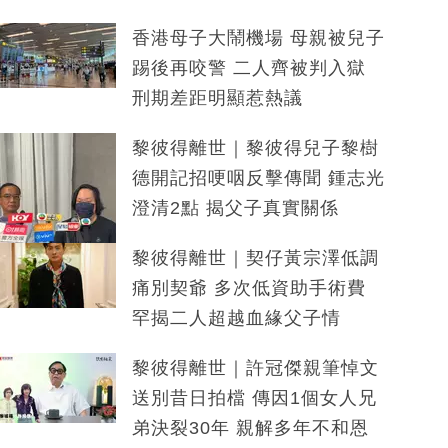
香港母子大鬧機場 母親被兒子
踢後再咬警 二人齊被判入獄
刑期差距明顯惹熱議
黎彼得離世｜黎彼得兒子黎樹
德開記招哽咽反擊傳聞 鍾志光
澄清2點 揭父子真實關係
黎彼得離世｜契仔黃宗澤低調
痛別契爺 多次低資助手術費
罕揭二人超越血緣父子情
黎彼得離世｜許冠傑親筆悼文
送別昔日拍檔 傳因1個女人兄
弟決裂30年 親解多年不和恩