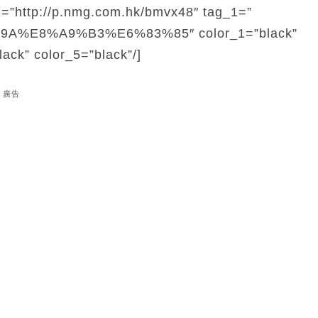
1=”http://p.nmg.com.hk/bmvx48″ tag_1=”
%E8%A9%B3%E6%83%85″ color_1=”black”
lack” color_5=”black”/]
廣告