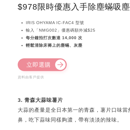
$978限時優惠入手除塵蟎吸
IRIS OHYAMA IC-FAC4 型號
輸入「NMG002」優惠碼額外減$25
每分鐘拍打次數達 14,000 次
輕鬆清除床褥上的塵蟎、灰塵
立即選購
資料由客戶提供
3. 青森大蒜味薯片
大蒜的產量是全日本第一的青森，薯片口味當
鼻，吃下蒜味同樣夠濃，帶有淡淡的辣味。