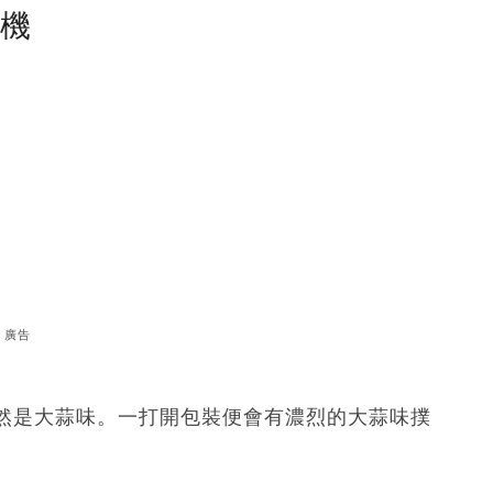
塵機
廣告
然是大蒜味。一打開包裝便會有濃烈的大蒜味撲