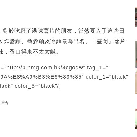
片，對於吃厭了港味薯片的朋友，當然要入手這些日
以炸醬麵、蕎麥麵及冷麵最為出名。「盛岡」薯片
味，香口得來不太太鹹。
1=”http://p.nmg.com.hk/4cgoqw” tag_1=”
%E8%A9%B3%E6%83%85″ color_1=”black”
lack” color_5=”black”/]
廣告