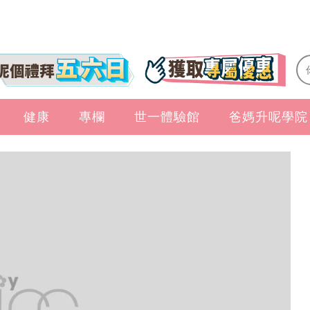
健康
專欄
世一體驗館
爸媽升呢學院