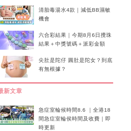
清胎毒湯水4款｜減低BB濕敏
機會
六合彩結果｜今期8月6日攪珠
結果＋中獎號碼＋派彩金額
尖肚是陀仔 圓肚是陀女？到底
有無根據？
最新文章
急症室輪候時間8.6 ｜全港18
間急症室輪侯時間及收費｜即
時更新