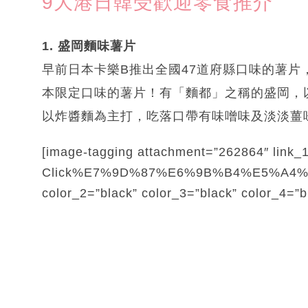
9大港日韓受歡迎零食推介
1. 盛岡麵味薯片
早前日本卡樂B推出全國47道府縣口味的薯
本限定口味的薯片！有「麵都」之稱的盛岡，
以炸醬麵為主打，吃落口帶有味噌味及淡淡薑
[image-tagging attachment=”262864″ link_
Click%E7%9D%87%E6%9B%B4%E5%A4%9A
color_2=”black” color_3=”black” color_4=”b