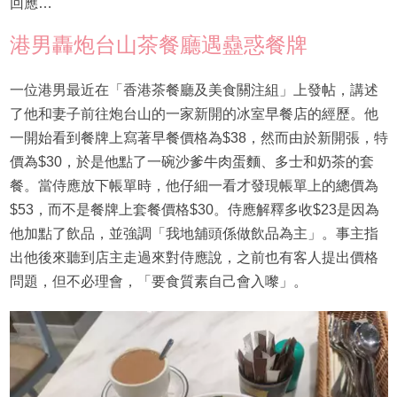
回應…
港男轟炮台山茶餐廳遇蠱惑餐牌
一位港男最近在「香港茶餐廳及美食關注組」上發帖，講述
了他和妻子前往炮台山的一家新開的冰室早餐店的經歷。他
一開始看到餐牌上寫著早餐價格為$38，然而由於新開張，特
價為$30，於是他點了一碗沙爹牛肉蛋麵、多士和奶茶的套
餐。當侍應放下帳單時，他仔細一看才發現帳單上的總價為
$53，而不是餐牌上套餐價格$30。侍應解釋多收$23是因為
他加點了飲品，並強調「我地舖頭係做飲品為主」。事主指
出他後來聽到店主走過來對侍應說，之前也有客人提出價格
問題，但不必理會，「要食質素自己會入嚟」。