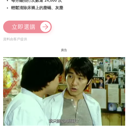
每分鐘拍打次數達 14,000 次
輕鬆清除床褥上的塵蟎、灰塵
立即選購
資料由客戶提供
廣告