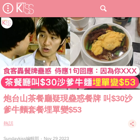
炮台山茶餐廳疑現蠱惑餐牌 叫$30沙
爹牛麵套餐埋單變$53
熱話
Sundaykiss編輯部
Nov 29 2023