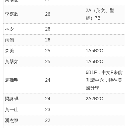
2A（英文、聖
李嘉欣
26
經）7B
林夕
26
雨僑
26
森美
25
1A5B2C
黃翠如
25
1A5B2C
6B1F，中文F未能
袁彌明
24
升讀中六，轉往美
國升學
梁詠琪
24
2A2B2C
黃一山
23
潘杰寧
22