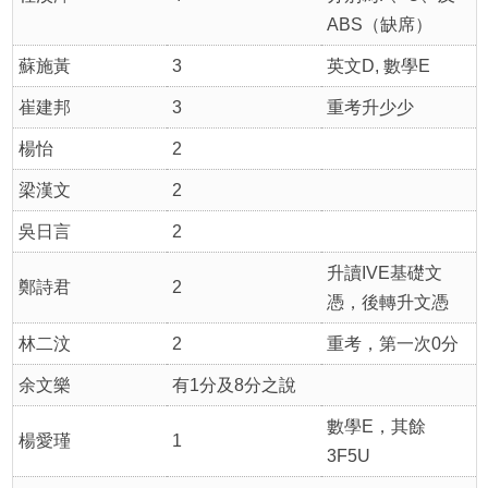
ABS（缺席）
蘇施黃
3
英文D, 數學E
崔建邦
3
重考升少少
楊怡
2
梁漢文
2
吳日言
2
升讀IVE基礎文
鄭詩君
2
憑，後轉升文憑
林二汶
2
重考，第一次0分
余文樂
有1分及8分之說
數學E，其餘
楊愛瑾
1
3F5U