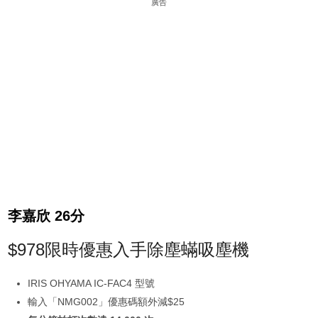
廣告
李嘉欣 26分
$978限時優惠入手除塵蟎吸塵機
IRIS OHYAMA IC-FAC4 型號
輸入「NMG002」優惠碼額外減$25