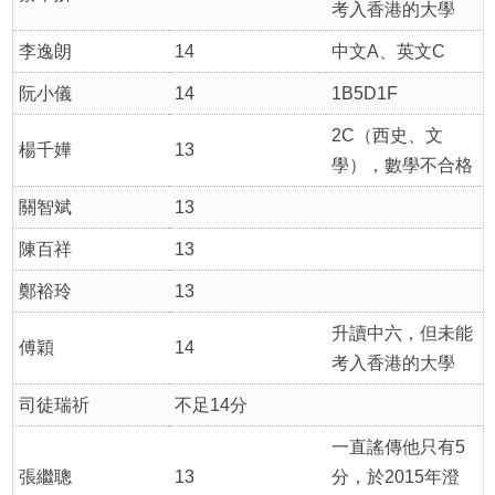
考入香港的大學
李逸朗
14
中文A、英文C
阮小儀
14
1B5D1F
2C（西史、文
楊千嬅
13
學），數學不合格
關智斌
13
陳百祥
13
鄭裕玲
13
升讀中六，但未能
傅穎
14
考入香港的大學
司徒瑞祈
不足14分
一直謠傳他只有5
張繼聰
13
分，於2015年澄