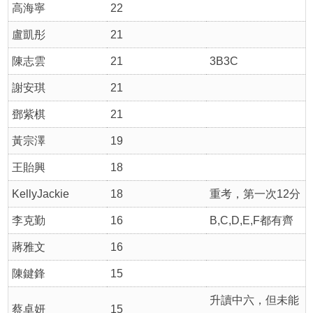
高海寧
22
盧凱彤
21
陳志雲
21
3B3C
謝安琪
21
鄧紫棋
21
黃宗澤
19
王貽興
18
KellyJackie
18
重考，第一次12分
李克勤
16
B,C,D,E,F都有齊
蔣雅文
16
陳鍵鋒
15
升讀中六，但未能
蔡卓妍
15