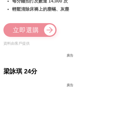
每分鐘拍打次數達 14,000 次
輕鬆清除床褥上的塵蟎、灰塵
立即選購
資料由客戶提供
廣告
梁詠琪 24分
廣告