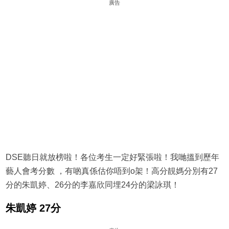
廣告
DSE聽日就放榜啦！各位考生一定好緊張啦！我哋搵到歷年
藝人會考分數 ，有啲真係估你唔到o架！高分靚媽分別有27
分的朱凱婷、26分的李嘉欣同埋24分的梁詠琪！
朱凱婷 27分