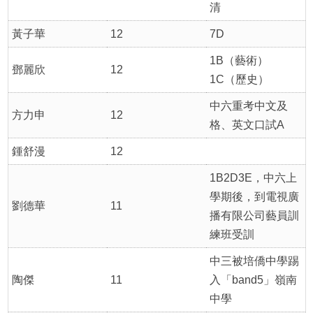
清
黃子華
12
7D
1B（藝術）
鄧麗欣
12
1C（歷史）
中六重考中文及
方力申
12
格、英文口試A
鍾舒漫
12
1B2D3E，中六上
學期後，到電視廣
劉德華
11
播有限公司藝員訓
練班受訓
中三被培僑中學踢
陶傑
11
入「band5」嶺南
中學