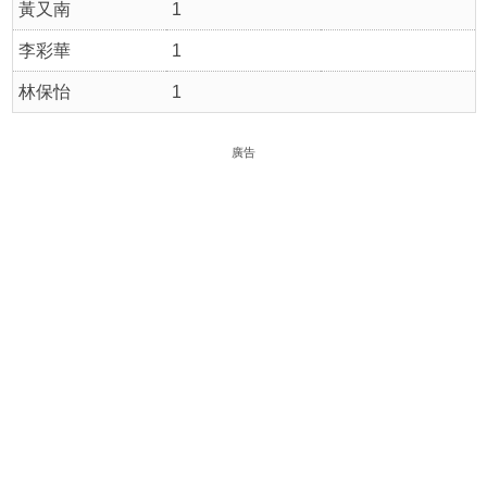
黃又南
1
李彩華
1
林保怡
1
廣告