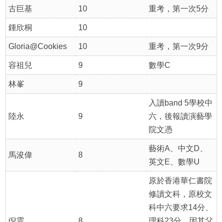
古巨基
10
重考，第一次5分
鍾欣桐
10
Gloria@Cookies
10
重考，第一次9分
容祖兒
9
數學C
林峯
9
入讀band 5學校中
陸永
9
六，後報讀演藝學
院文憑
藝術A、中文D、
馬浚偉
8
英文E、數學U
原於香港華仁書院
修讀文科，原校文
科中六要求14分、
倪震
8
理科23分，因其父