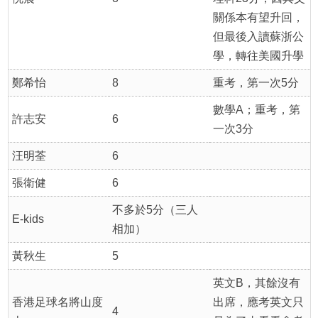
關係本有望升回，
但最後入讀蘇浙公
學，轉往美國升學
鄭希怡
8
重考，第一次5分
數學A；重考，第
許志安
6
一次3分
汪明荃
6
張衛健
6
不多於5分（三人
E-kids
相加）
黃秋生
5
英文B，其餘沒有
香港足球名將山度
出席，應考英文只
4