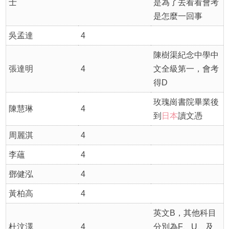
士
是為了去看看會考
是怎麼一回事
吳孟達
4
陳樹渠紀念中學中
張達明
4
文全級第一，會考
得D
玫瑰崗書院畢業後
陳慧琳
4
到
日本
讀文憑
周麗淇
4
李蘊
4
鄧健泓
4
黃柏高
4
英文B，其他科目
杜汶澤
4
分別為F、U、及