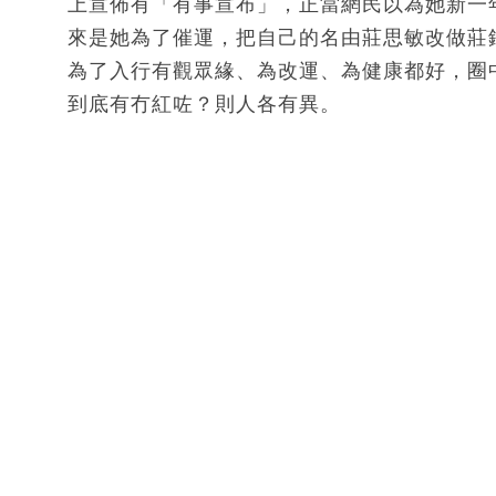
上宣佈有「有事宣布」，正當網民以為她新一
來是她為了催運，把自己的名由莊思敏改做莊
為了入行有觀眾緣、為改運、為健康都好，圈
到底有冇紅咗？則人各有異。