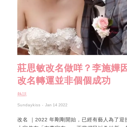
莊思敏改名做咩？李施嬅
改名轉運並非個個成功
熱話
Sundaykiss
Jan 14 2022
改名 ｜2022 年剛剛開始，已經有藝人為