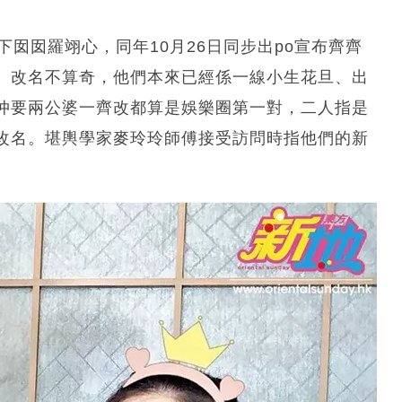
囡囡羅翊心，同年10月26日同步出po宣布齊齊
。改名不算奇，他們本來已經係一線小生花旦、出
仲要兩公婆一齊改都算是娛樂圈第一對，二人指是
改名。堪輿學家麥玲玲師傅接受訪問時指他們的新