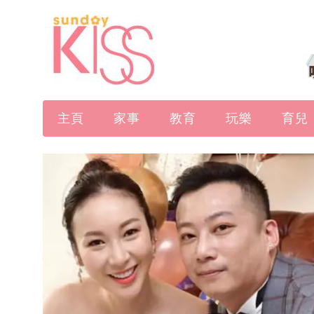
主頁
家事
教育
玩樂
育兒