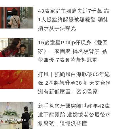
43歲家庭主婦痛失近7千萬 靠
1人提點終醒覺被騙報警 騙徒
指示及手法曝光
15歲童星Philip仔現身《愛回
家》一家團聚 揭名校背景 品
學兼優 7歲奪芭蕾舞冠軍
打風｜強颱風白海豚破65年紀
錄 2區將飆升至38度 天文台預
測有新低壓區：密切監察
新手爸爸牙醫突離世終年42歲
遺下龍鳳胎 遺孀憶老公最後求
救警號：遺憾沒聽懂