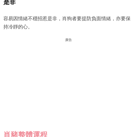
是非
容易因情緒不穩招惹是非，肖狗者要提防負面情緒，亦要保
持冷靜的心。
廣告
肖豬
整體運程