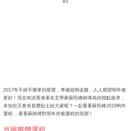
廣告
2017年不經不覺來到尾聲，準備迎狗送雞，人人期望明年會
更好！現在有請香港著名玄學家蘇民峰師傅為你指點迷津，
未知佢又會有甚麼貼士給大家呢？一起看看蘇民峰2018狗年
運程 ，看看蘇師傅對明年肖猴運程的預測！
肖猴
整體運程