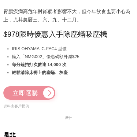
胃腸疾病高危年對肖猴者影響不大，但今年飲食也要小心為
上，尤其農曆三、六、九、十二月。
$978限時優惠入手除塵蟎吸塵機
IRIS OHYAMA IC-FAC4 型號
輸入「NMG002」優惠碼額外減$25
每分鐘拍打次數達 14,000 次
輕鬆清除床褥上的塵蟎、灰塵
立即選購
資料由客戶提供
廣告
是非