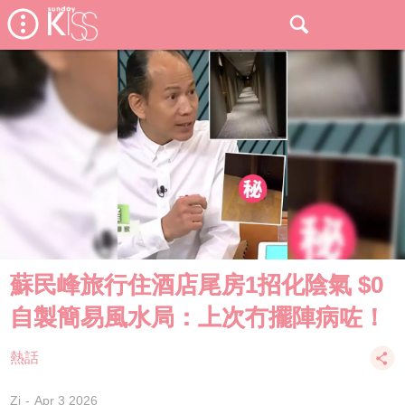
蘇民峰旅行住酒店尾房1招化陰氣 $0
自製簡易風水局：上次冇擺陣病咗！
熱話
Zi
Apr 3 2026