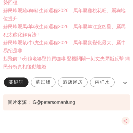
勢回穩
蘇民峰屬雞/狗/豬生肖運程2026｜馬年屬雞桃花旺、屬狗地
位提升
蘇民峰屬馬/羊/猴生肖運程2026｜馬年屬羊注意凶星、屬馬
犯太歲化解有法！
蘇民峰屬鼠/牛/虎生肖運程2026｜馬年屬鼠變化最大、屬牛
易招是非
起飛前15分鐘老婆堅持買咖啡 登機關閘一刻丈夫果斷反擊 網
民分析真相後勸離婚
關鍵詞
蘇民峰
酒店尾房
兩桶水
風水陣
圖片來源：IG@petersomanfung