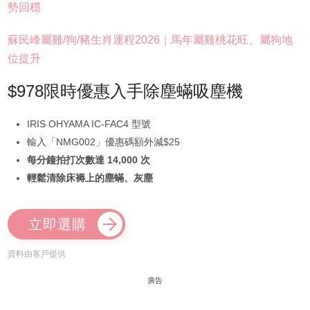
勢回穩
蘇民峰屬雞/狗/豬生肖運程2026｜馬年屬雞桃花旺、屬狗地
位提升
$978限時優惠入手除塵蟎吸塵機
IRIS OHYAMA IC-FAC4 型號
輸入「NMG002」優惠碼額外減$25
每分鐘拍打次數達 14,000 次
輕鬆清除床褥上的塵蟎、灰塵
立即選購
資料由客戶提供
廣告