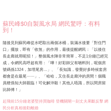
蘇民峰$0自製風水局 網民驚呼：有料
到！
隨後見到蘇民峰從水吧取出兩個冰桶，裝滿水後要「對住門
口」擺放，即有「收煞」的作用，最後提醒網民：「以後住
長走廊就用呢招！」整個風水陣非常簡單，不足1分鐘已經完
成，令網民高呼超有用：「嘩！好彩師父有啲料到，呢個房
號碼係1324，加埋尾房…」、「長知識，發覺好多時候套房
都會是在最尾⋯⋯」、「哈哈，又住長走廊沖的房間！個職
員梗係知大師親臨！可化解沖殺！其他人唔識，所以間房留
比師傅！」
起飛前15分鐘老婆堅持買咖啡 登機關閘一刻丈夫果斷反擊 網
民分析真相後勸離婚