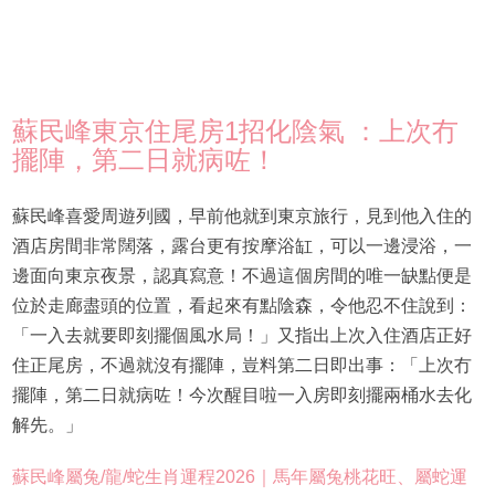
蘇民峰東京住尾房1招化陰氣 ：上次冇
擺陣，第二日就病咗！
蘇民峰喜愛周遊列國，早前他就到東京旅行，見到他入住的
酒店房間非常闊落，露台更有按摩浴缸，可以一邊浸浴，一
邊面向東京夜景，認真寫意！不過這個房間的唯一缺點便是
位於走廊盡頭的位置，看起來有點陰森，令他忍不住說到：
「一入去就要即刻擺個風水局！」又指出上次入住酒店正好
住正尾房，不過就沒有擺陣，豈料第二日即出事：「上次冇
擺陣，第二日就病咗！今次醒目啦一入房即刻擺兩桶水去化
解先。」
蘇民峰屬兔/龍/蛇生肖運程2026｜馬年屬兔桃花旺、屬蛇運