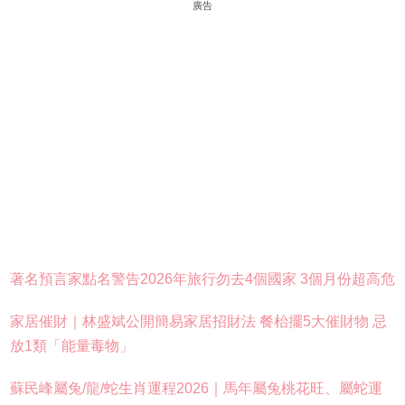
廣告
著名預言家點名警告2026年旅行勿去4個國家 3個月份超高危
家居催財｜林盛斌公開簡易家居招財法 餐枱擺5大催財物 忌
放1類「能量毒物」
蘇民峰屬兔/龍/蛇生肖運程2026｜馬年屬兔桃花旺、屬蛇運