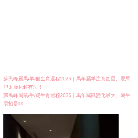
蘇民峰屬馬/羊/猴生肖運程2026｜馬年屬羊注意凶星、屬馬
犯太歲化解有法！
蘇民峰屬鼠/牛/虎生肖運程2026｜馬年屬鼠變化最大、屬牛
易招是非