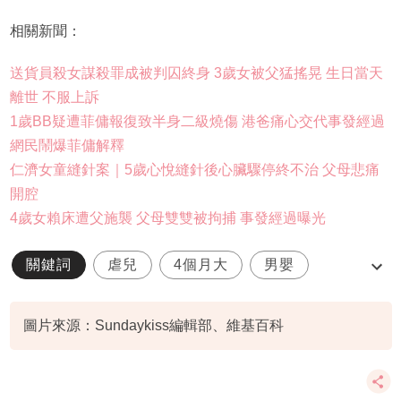
相關新聞：
送貨員殺女謀殺罪成被判囚終身 3歲女被父猛搖晃 生日當天
離世 不服上訴
1歲BB疑遭菲傭報復致半身二級燒傷 港爸痛心交代事發經過
網民鬧爆菲傭解釋
仁濟女童縫針案｜5歲心悅縫針後心臟驟停終不治 父母悲痛
開腔
4歲女賴床遭父施襲 父母雙雙被拘捕 事發經過曝光
關鍵詞
虐兒
4個月大
男嬰
嬰兒搖晃症候群
圖片來源：Sundaykiss編輯部、維基百科