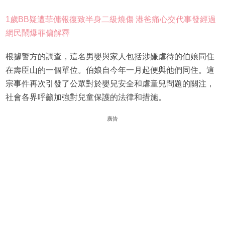
1歲BB疑遭菲傭報復致半身二級燒傷 港爸痛心交代事發經過
網民鬧爆菲傭解釋
根據警方的調查，這名男嬰與家人包括涉嫌虐待的伯娘同住
在壽臣山的一個單位。伯娘自今年一月起便與他們同住。這
宗事件再次引發了公眾對於嬰兒安全和虐童兒問題的關注，
社會各界呼籲加強對兒童保護的法律和措施。
廣告