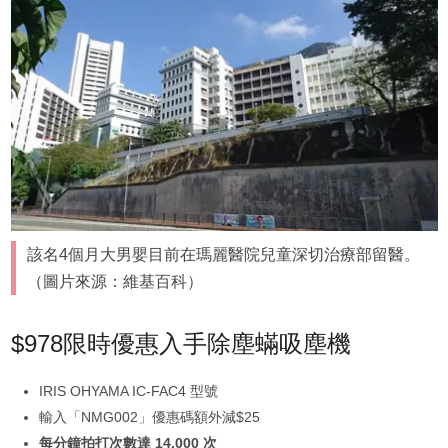
該名4個月大男嬰目前在瑪麗醫院兒童深切治療部留醫。
（圖片來源：維基百科）
$978限時優惠入手除塵蟎吸塵機
IRIS OHYAMA IC-FAC4 型號
輸入「NMG002」優惠碼額外減$25
每分鐘拍打次數達 14,000 次