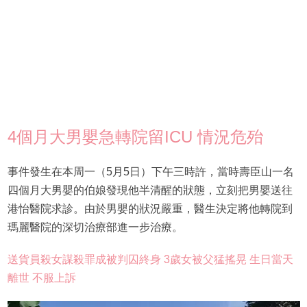
4個月大男嬰急轉院留ICU 情況危殆
事件發生在本周一（5月5日）下午三時許，當時壽臣山一名
四個月大男嬰的伯娘發現他半清醒的狀態，立刻把男嬰送往
港怡醫院求診。由於男嬰的狀況嚴重，醫生決定將他轉院到
瑪麗醫院的深切治療部進一步治療。
送貨員殺女謀殺罪成被判囚終身 3歲女被父猛搖晃 生日當天
離世 不服上訴