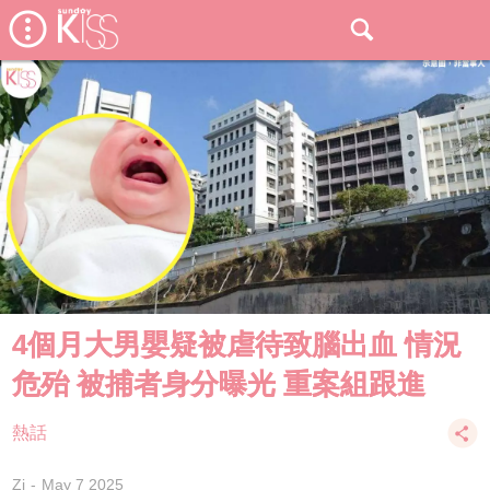
4個月大男嬰疑被虐待致腦出血 情況
危殆 被捕者身分曝光 重案組跟進
熱話
Zi
May 7 2025