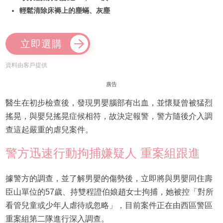
輕鬆清除床褥上的塵蟎、灰塵
立即選購
資料由客戶提供
廣告
醫生在初步檢查後，發現男嬰腦部有出血，並懷疑曾被猛烈
搖晃，與嬰兒搖晃症候相符，故決定報警，警方隨後介入調
查這起嚴重的虐兒案件。
警方迅速行動拘捕嫌疑人 重案組跟進
據警方的調查，並了解男嬰的傷勢後，立即將與男嬰同住壽
臣山單位的57歲、持雙程證伯娘趙女士拘捕，她被控「對所
看管兒童或少年人虐待或忽略」，目前案件正在由西區警區
重案組第二隊進行深入調查。