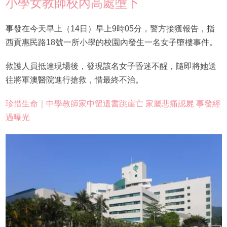
小學女教師校內高處墮下
事發在今天早上（14日）早上9時05分，警方接獲報告，指
西貢惠民路18號一所小學的校園內發生一名女子墮樓事件。
救護人員抵達現場後，發現該名女子昏迷不醒，隨即將她送
往將軍澳醫院進行搶救，惜最終不治。
珍惜生命｜中學教師家中留遺書跳崖亡 家屬悲痛認屍 事發經
過曝光