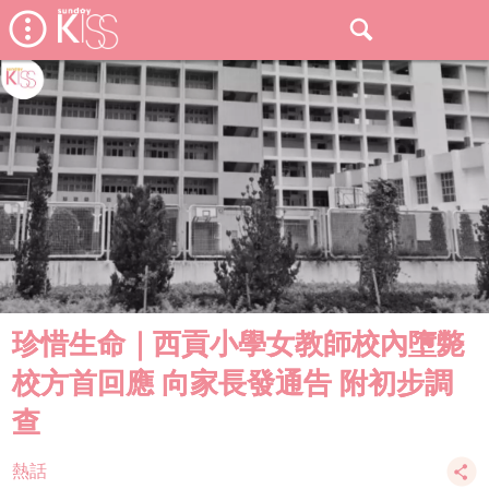
珍惜生命｜西貢小學女教師校內墮斃
校方首回應 向家長發通告 附初步調
查
熱話