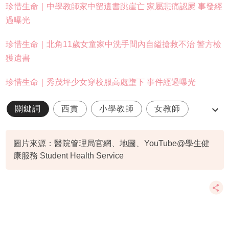
珍惜生命｜中學教師家中留遺書跳崖亡 家屬悲痛認屍 事發經
過曝光
珍惜生命｜北角11歲女童家中洗手間內自縊搶救不治 警方檢
獲遺書
珍惜生命｜秀茂坪少女穿校服高處墮下 事件經過曝光
關鍵詞
西貢
小學教師
女教師
小學
圖片來源：醫院管理局官網、地圖、YouTube@學生健
康服務 Student Health Service