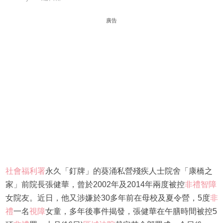
廣告
社會福利署
永久「釘牌」的葵涌私營殘疾人士院舍「康橋之
家」前院長張健華，曾於2002年及2014年兩度被控
非禮
智障
女院友。近日，他又涉嫌於30多年前在母校及夏令營，5度
非
禮
一名
視障
女童，多年後事件揭發，張健華在午膳時間被控5