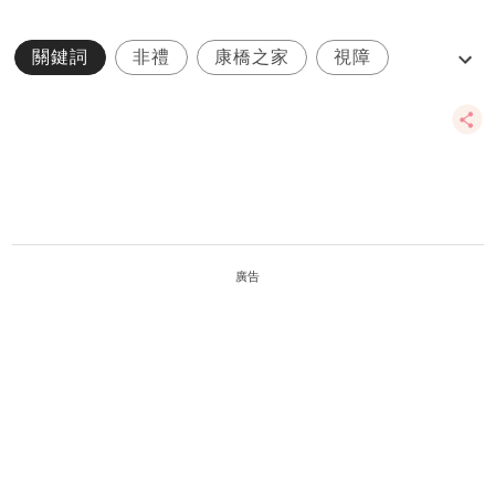
關鍵詞
非禮
康橋之家
視障
張健華
廣告