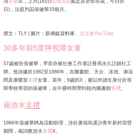
項
非禮
罪，上月(16日)
區域法院
裁定其全部罪成，今日(6
日)，法庭判囚張健華33個月。
撰文：TLY | 圖片：新傳媒資料庫、
立法會YouTube
30多年前5度狎視障女童
57歲被告張健華，早前亦被社會工作者註冊局永久註銷社工
牌。他涉嫌於1982至1986年，在圖書館、天台、泳池、淋浴
間及康樂室
非禮
女童。當年，9歲的X，被以外讀生身分於視
障學校寄宿的張健華，在午膳時間帶到校內圖書館
非禮
。
藉游水
非禮
1986年張健華聘為活動助理，涉於暑假烏溪沙青年新村宿營
期間，藉詞教游水
非禮
X。