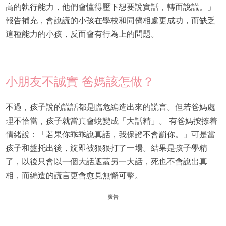
高的執行能力，他們會懂得壓下想要說實話，轉而說謊。」
報告補充，會說謊的小孩在學校和同儕相處更成功，而缺乏
這種能力的小孩，反而會有行為上的問題。
小朋友不誠實 爸媽該怎做？
不過，孩子說的謊話都是臨危編造出來的謊言。但若爸媽處
理不恰當，孩子就當真會蛻變成「大話精」。 有爸媽按捺着
情緒說：「若果你乖乖說真話，我保證不會罰你。」可是當
孩子和盤托出後，旋即被狠狠打了一場。結果是孩子學精
了，以後只會以一個大話遮蓋另一大話，死也不會說出真
相，而編造的謊言更會愈見無懈可擊。
廣告