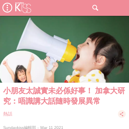
小朋友太誠實未必係好事！ 加拿大研
究：唔識講大話隨時發展異常
熱話
Sundaykiss編輯部
Mar 11 2021