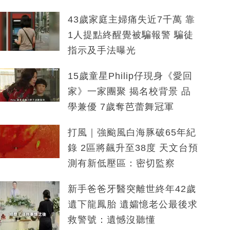
43歲家庭主婦痛失近7千萬 靠
1人提點終醒覺被騙報警 騙徒
指示及手法曝光
15歲童星Philip仔現身《愛回
家》一家團聚 揭名校背景 品
學兼優 7歲奪芭蕾舞冠軍
打風｜強颱風白海豚破65年紀
錄 2區將飆升至38度 天文台預
測有新低壓區：密切監察
新手爸爸牙醫突離世終年42歲
遺下龍鳳胎 遺孀憶老公最後求
救警號：遺憾沒聽懂