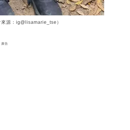
g@lisamarie_tse）
廣告