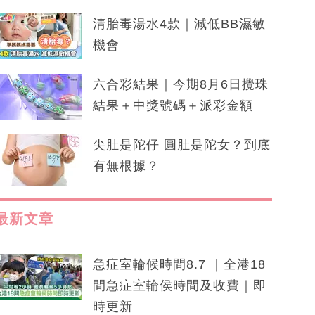
清胎毒湯水4款｜減低BB濕敏
機會
六合彩結果｜今期8月6日攪珠
結果＋中獎號碼＋派彩金額
尖肚是陀仔 圓肚是陀女？到底
有無根據？
最新文章
急症室輪候時間8.7 ｜全港18
間急症室輪侯時間及收費｜即
時更新