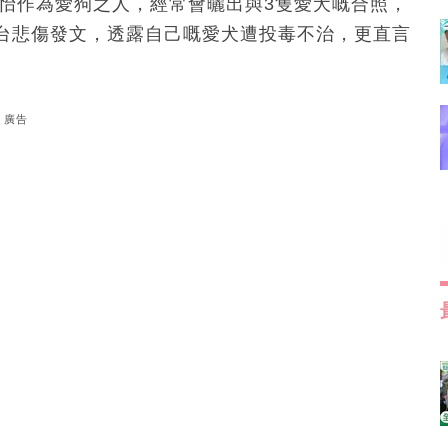
嘉怡作為愛狗之人，經常會曬出與3隻愛犬嘅合照，
台悲傷發文，透露自己嘅愛犬遭投毒不治，更直言
廣告