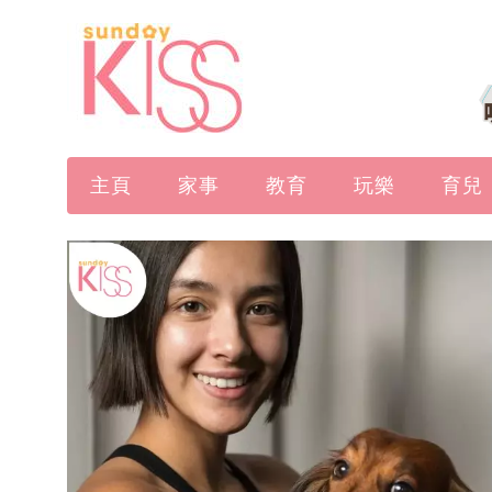
主頁
家事
教育
玩樂
育兒