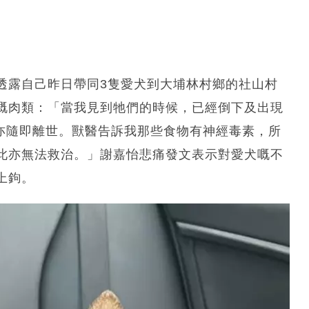
透露自己昨日帶同3隻愛犬到大埔林村鄉的社山村
嘅肉類：「當我見到牠們的時候，已經倒下及出現
er亦隨即離世。獸醫告訴我那些食物有神經毒素，所
此亦無法救治。」謝嘉怡悲痛發文表示對愛犬嘅不
上鉤。