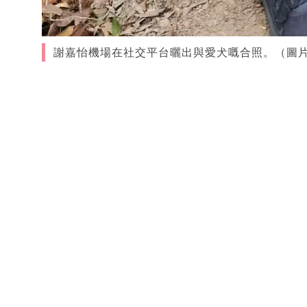
謝嘉怡機場在社交平台曬出與愛犬嘅合照。（圖片來源：i