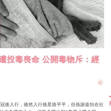
遭投毒喪命 公開毒物斥：經
選港姐奪冠後入行，雖然入行後星路平平，但係謝嘉怡在社