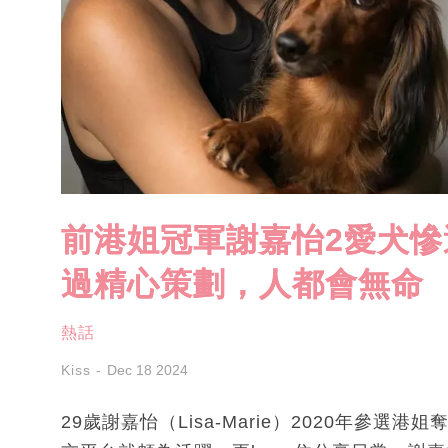
前港姐冠軍謝嘉怡2愛犬慘
過精心策劃，人都會無命
熱話
Kiss
Dec 18 2024
29歲謝嘉怡（Lisa-Marie）2020年參