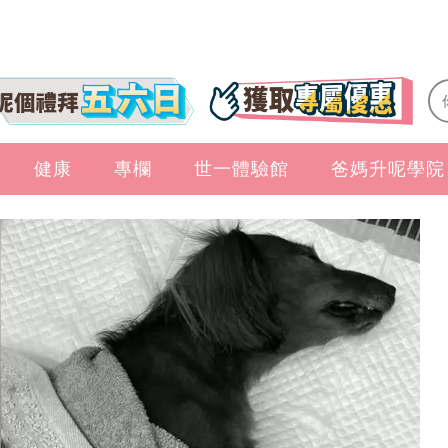
健康
專欄
世一體驗館
爸媽升呢學院