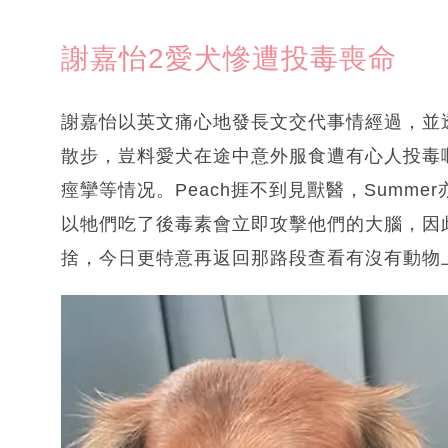
謝嘉怡2愛犬慘遭投毒喪命
謝嘉怡以英文痛心地發長文交代事情經過，並
散步，豈料愛犬在途中意外服食遭有心人投毒
痙攣等情况。Peach捱不到見獸醫，Summ
以牠們吃了後毒素會立即攻擊他們的大腦，因
捨，今日更特意再返回那路段查看有沒有動物