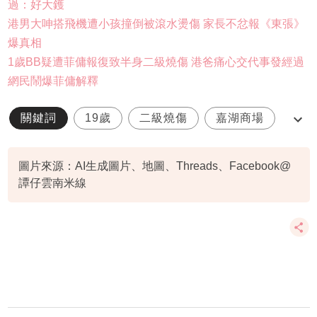
過：好大鑊
港男大呻搭飛機遭小孩撞倒被滾水燙傷 家長不忿報《東張》
爆真相
1歲BB疑遭菲傭報復致半身二級燒傷 港爸痛心交代事發經過
網民鬧爆菲傭解釋
關鍵詞
19歲
二級燒傷
嘉湖商場
天水圍
圖片來源：AI生成圖片、地圖、Threads、Facebook@
譚仔雲南米線