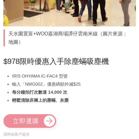
天水圍置富+WOO嘉湖商場譚仔雲南米線（圖片來源：
地圖）
$978限時優惠入手除塵蟎吸塵機
IRIS OHYAMA IC-FAC4 型號
輸入「NMG002」優惠碼額外減$25
每分鐘拍打次數達 14,000 次
輕鬆清除床褥上的塵蟎、灰塵
立即選購
資料由客戶提供