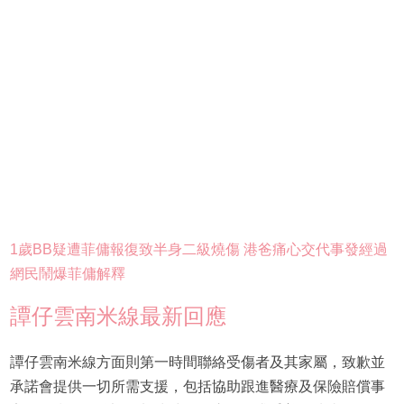
1歲BB疑遭菲傭報復致半身二級燒傷 港爸痛心交代事發經過
網民鬧爆菲傭解釋
譚仔雲南米線最新回應
譚仔雲南米線方面則第一時間聯絡受傷者及其家屬，致歉並
承諾會提供一切所需支援，包括協助跟進醫療及保險賠償事