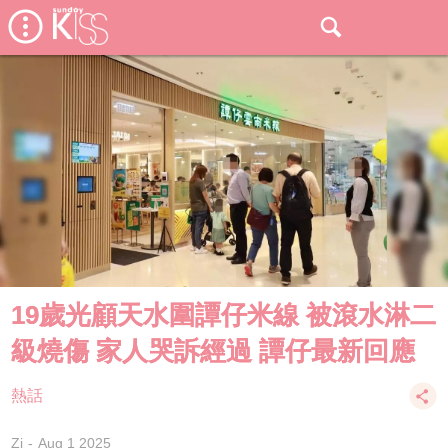
19歲光顧天水圍譚仔米線 被滾水淋二
級燒傷 家人哭訴經過 譚仔最新回應
熱話
Zi
Aug 1 2025