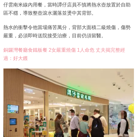
仔雲南米線內用餐，當時譚仔店員不慎將熱水壺放置於自助
區不穩，導致整壺滾水灑落並燙中其背部。
熱水的衝擊令他當場痛苦萬分，背部大面積二級燒傷，傷勢
嚴重，必須即時送院接受治療，目前仍須留醫。
銅鑼灣餐廳食鐵板餐 2女嚴重燒傷 1人命危 丈夫揭完整經
過：好大鑊