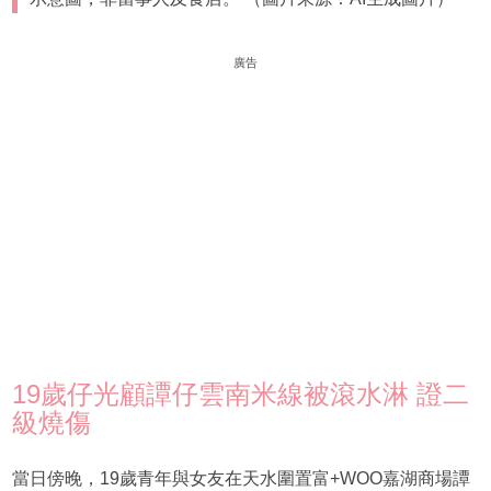
廣告
19歲仔光顧譚仔雲南米線被滾水淋 證二
級燒傷
當日傍晚，19歲青年與女友在天水圍置富+WOO嘉湖商場譚