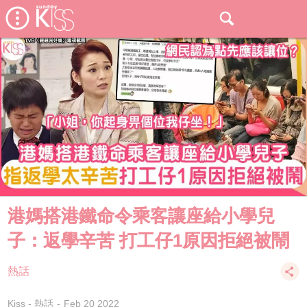
港媽搭港鐵命令乘客讓座給小學兒
子：返學辛苦 打工仔1原因拒絕被鬧
熱話
Kiss - 熱話
Feb 20 2022