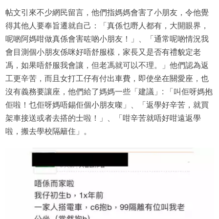
帖文引來不少網民留言，他們指媽媽會害了小朋友，令他覺
得其他人要奉旨遷就自己：「真係乜嘢人都有，大開眼界，
呢啲阿媽咁做真係會害咗啲小朋友！」、「通常呢啲情況我
會目測個小朋友係咪好唔舒服樣，家長又是否有禮貌定老
馮，如果唔舒服我會讓，但老馮就可以不理。」他們認為返
工更辛苦，而且女打工仔有付出車費，即使坐在關愛座，也
沒有義務要讓座，他們給了媽媽一些「建議」: 「叫佢呀媽抱
佢啦！乜佢呀媽唔錫佢個小朋友㗎」、「返學好辛苦，就買
架車接送或者去搭的士啦！」、「咁辛苦就唔好咁遠返學
啦，搬去學校隔籬住」。