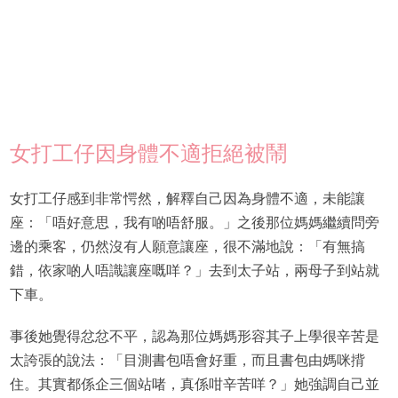
女打工仔因身體不適拒絕被鬧
女打工仔感到非常愕然，解釋自己因為身體不適，未能讓
座：「唔好意思，我有啲唔舒服。」之後那位媽媽繼續問旁
邊的乘客，仍然沒有人願意讓座，很不滿地說：「有無搞
錯，依家啲人唔識讓座嘅咩？」去到太子站，兩母子到站就
下車。
事後她覺得忿忿不平，認為那位媽媽形容其子上學很辛苦是
太誇張的說法：「目測書包唔會好重，而且書包由媽咪揹
住。其實都係企三個站啫，真係咁辛苦咩？」她強調自己並