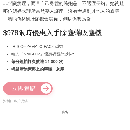
非坐關愛座，而且自己身體的確抱恙，不適宜長站。她質疑
那位媽媽太理所當然要人讓座，沒有考慮到其他人的處境:
「我唔係M到肚痛都會讓你，但唔係老馮囉！」
$978限時優惠入手除塵蟎吸塵機
IRIS OHYAMA IC-FAC4 型號
輸入「NMG002」優惠碼額外減$25
每分鐘拍打次數達 14,000 次
輕鬆清除床褥上的塵蟎、灰塵
立即選購
資料由客戶提供
廣告