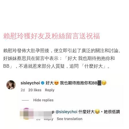
賴慰玲獲好友及粉絲留言送祝福
賴慰玲發佈大肚孕照後，便立即引起了廣泛的關注和討論。
好姊妹蔡思貝在留言中表示：「好大 我也期待抱抱你和
BB」，不過就惹來部分人質疑，追問 「什麼好大」。