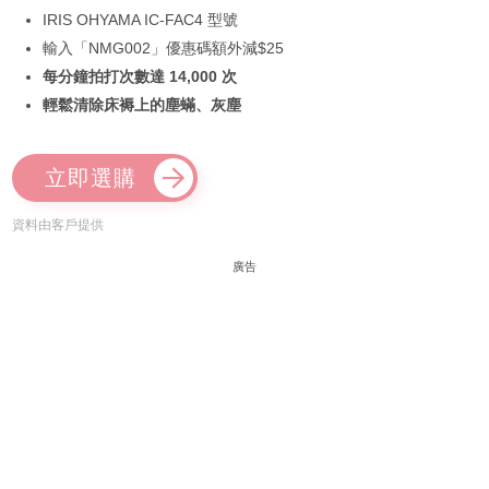
IRIS OHYAMA IC-FAC4 型號
輸入「NMG002」優惠碼額外減$25
每分鐘拍打次數達 14,000 次
輕鬆清除床褥上的塵蟎、灰塵
立即選購
資料由客戶提供
廣告