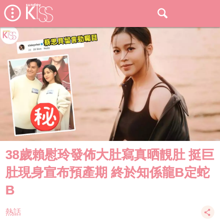
38歲賴慰玲發佈大肚寫真晒靚肚 挺巨
肚現身宣布預產期 終於知係龍B定蛇
B
熱話