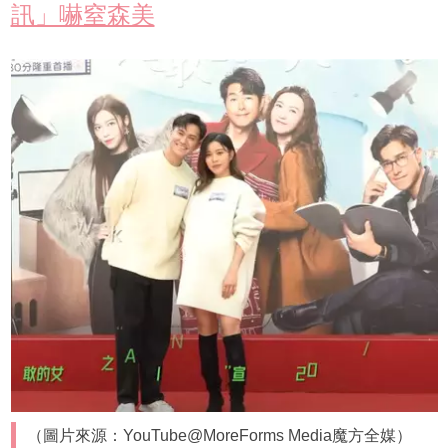
訊」嚇窒森美
（圖片來源：YouTube@MoreForms Media魔方全媒）