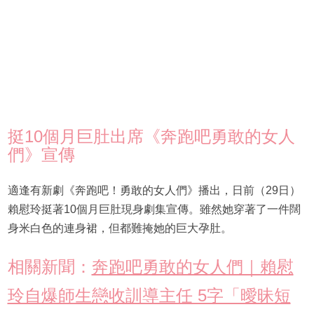
挺10個月巨肚出席《奔跑吧勇敢的女人
們》宣傳
適逢有新劇《奔跑吧！勇敢的女人們》播出，日前（29日）
賴慰玲挺著10個月巨肚現身劇集宣傳。雖然她穿著了一件闊
身米白色的連身裙，但都難掩她的巨大孕肚。
相關新聞：
奔跑吧勇敢的女人們｜賴慰
玲自爆師生戀收訓導主任 5字「曖昧短