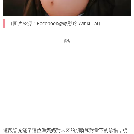
（圖片來源：Facebook@賴慰玲 Winki Lai）
廣告
這段話充滿了這位準媽媽對未來的期盼和對當下的珍惜，從