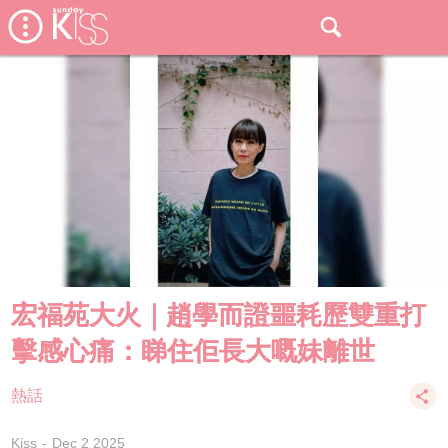
宏福苑大火｜趙學而證噩耗歷雙重打
擊感心痛：睇住佢長大嘅妹離世
熱話
Kiss
Dec 2 2025