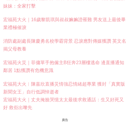
妹妹：全家打擊
宏福苑大火｜16歲黎凱琪與叔叔嫲嫲證罹難 男友送上最後畢
業禮極催淚
消防處副處長陳慶勇名校學霸背景 忍淚應對傳媒獲讚 英文名
揭父母教養
宏福苑火災｜菲傭單手抱僱主B狂奔23層樓逃命 邊直播通知
鄰居 1點獲讚有危機意識
宏福苑大火︱陳嘉欣直播災情強忍情緒超專業 獲封「真實版
新聞女王」自行低調悼逝者
宏福苑大火｜丈夫掩臉哭憶太太最後求救通話：生又好死又
好 救佢出嚟先
廣告