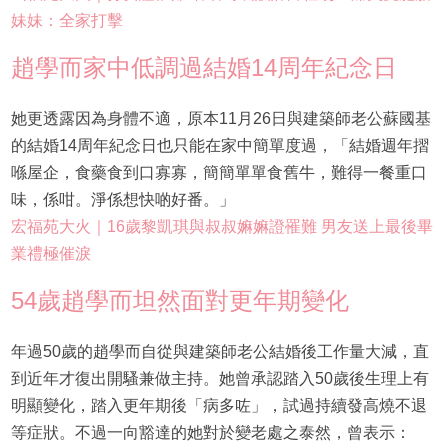
妹妹：全家打擊
趙學而家中低調過結婚14周年紀念日
她更透露因為身體不適，原本11月26日與建築師老公蘇國基
的結婚14周年紀念日也只能在家中簡單度過，「結婚週年摺
喺屋企，食藥食到口寡寡，簡簡單單食舊牛，難得一餐重口
味，係咁。淨係想快啲好番。」
宏福苑大火｜16歲黎凱琪與叔叔嫲嫲證罹難 男友送上最後畢
業禮極催淚
54歲趙學而坦然面對更年期變化
年過50歲的趙學而自從與建築師老公結婚後工作量大減，直
到近年才復出開騷兼做主持。她曾承認踏入50歲後生理上有
明顯變化，踏入更年期後「病多咗」，試過持續發高燒不退
等症狀。不過一向豁達的她對於變老處之泰然，曾表示：