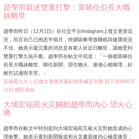
趙學而親述雙重打擊：算睇住佢長大嘅
妹離世
趙學而昨日（12月1日）在社交平台Instagram上發文更新近
況，坦言自己已抱恙半個月，持續咳嗽導致睡眠與健康狀況
不佳。她表示最沉重的消息是有家人於近日離世，讓她受到
雙重打擊久病不癒。趙學而在帖文中寫道：「一個都算睇住
佢長大嘅妹離世。睇住新聞、望住啲火、連個心都痛埋，好
耐冇試過咁辛苦。」
宏福苑大火｜12歲女童痛失最好朋友喊至失聲 寫下深情40字
泣別 網民淚崩
大埔宏福苑火災觸動趙學而內心 望火心
痛
趙學而在帖文中特別提到大埔宏福苑五級火災對她造成的心
理衝擊。她表示看到新聞報道和火災畫面後內心極度痛苦，