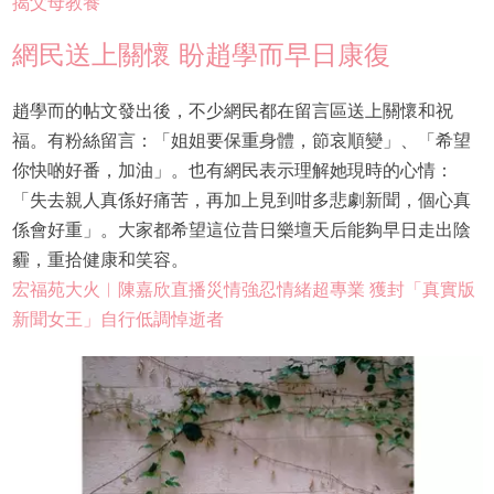
揭父母教養
網民送上關懷 盼趙學而早日康復
趙學而的帖文發出後，不少網民都在留言區送上關懷和祝
福。有粉絲留言：「姐姐要保重身體，節哀順變」、「希望
你快啲好番，加油」。也有網民表示理解她現時的心情：
「失去親人真係好痛苦，再加上見到咁多悲劇新聞，個心真
係會好重」。大家都希望這位昔日樂壇天后能夠早日走出陰
霾，重拾健康和笑容。
宏福苑大火︱陳嘉欣直播災情強忍情緒超專業 獲封「真實版
新聞女王」自行低調悼逝者