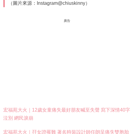
（圖片來源：Instagram@chiuskinny）
廣告
宏福苑大火｜12歲女童痛失最好朋友喊至失聲 寫下深情40字
泣別 網民淚崩
宏福苑大火｜孖女證罹難 著名時裝設計師任朗呈痛失雙胞胎