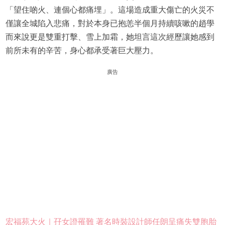
「望住啲火、連個心都痛埋」。這場造成重大傷亡的火災不
僅讓全城陷入悲痛，對於本身已抱恙半個月持續咳嗽的趙學
而來說更是雙重打擊、雪上加霜，她坦言這次經歷讓她感到
前所未有的辛苦，身心都承受著巨大壓力。
廣告
宏福苑大火｜孖女證罹難 著名時裝設計師任朗呈痛失雙胞胎