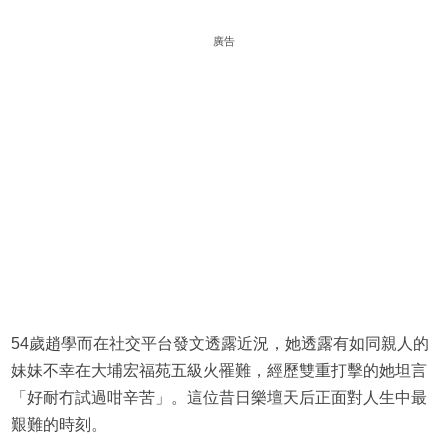
廣告
54歲趙學而在社交平台發文透露近況，她透露有如同親人的
妹妹不幸在大埔宏福苑五級火罹難，經歷雙重打擊的她坦言
「好耐冇試過咁辛苦」。這位昔日樂壇天后正面對人生中最
艱難的時刻。