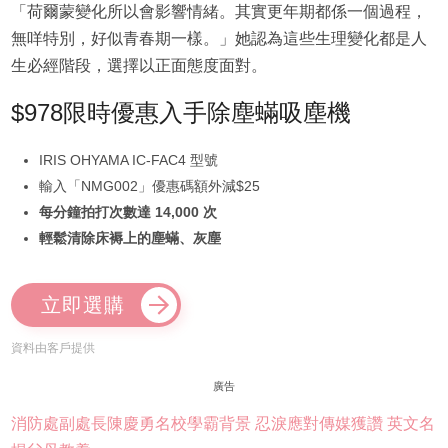
「荷爾蒙變化所以會影響情緒。其實更年期都係一個過程，
無咩特別，好似青春期一樣。」她認為這些生理變化都是人
生必經階段，選擇以正面態度面對。
$978限時優惠入手除塵蟎吸塵機
IRIS OHYAMA IC-FAC4 型號
輸入「NMG002」優惠碼額外減$25
每分鐘拍打次數達 14,000 次
輕鬆清除床褥上的塵蟎、灰塵
立即選購
資料由客戶提供
廣告
消防處副處長陳慶勇名校學霸背景 忍淚應對傳媒獲讚 英文名