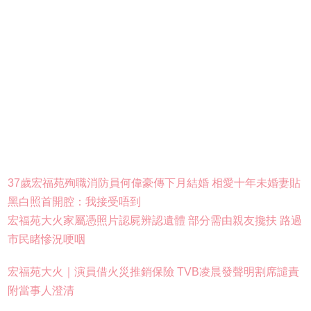
37歲宏福苑殉職消防員何偉豪傳下月結婚 相愛十年未婚妻貼
黑白照首開腔：我接受唔到
宏福苑大火家屬憑照片認屍辨認遺體 部分需由親友攙扶 路過
市民睹慘況哽咽
宏福苑大火｜演員借火災推銷保險 TVB凌晨發聲明割席譴責
附當事人澄清