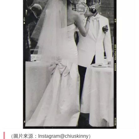
（圖片來源：Instagram@chiuskinny）