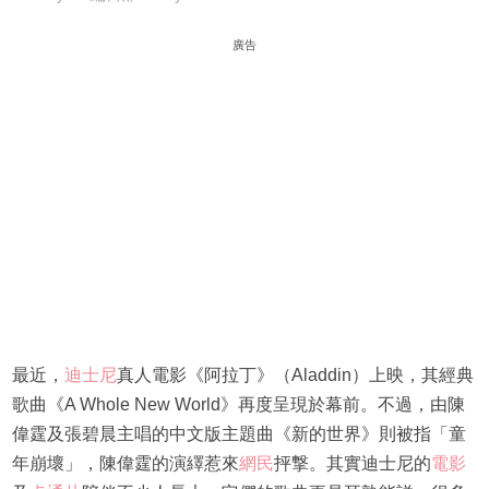
廣告
最近，
迪士尼
真人電影《阿拉丁》（Aladdin）上映，其經典
歌曲《A Whole New World》再度呈現於幕前。不過，由陳
偉霆及張碧晨主唱的中文版主題曲《新的世界》則被指「童
年崩壞」，陳偉霆的演繹惹來
網民
抨撃。其實迪士尼的
電影