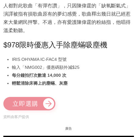
人都對此歌曲「有彈冇讚」，只因陳偉霆的「缺氧斷氣式」
演譯被指有損歌曲原有的夢幻感覺，歌曲釋出幾日就已經惹
來大量網民抨撃。不過，亦有愛護陳偉霆的粉絲指，他唱得
溫柔動聽。
$978限時優惠入手除塵蟎吸塵機
IRIS OHYAMA IC-FAC4 型號
輸入「NMG002」優惠碼額外減$25
每分鐘拍打次數達 14,000 次
輕鬆清除床褥上的塵蟎、灰塵
立即選購
資料由客戶提供
廣告