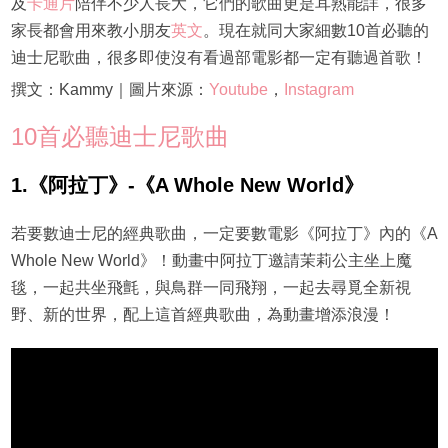
及
卡通片
陪伴不少人長大，它們的歌曲更是耳熟能詳，很多
家長都會用來教小朋友
英文
。現在就同大家細數10首必聽的
迪士尼歌曲，很多即使沒有看過部電影都一定有聽過首歌！
撰文：Kammy｜圖片來源：
Youtube
，
Instagram
10首必聽迪士尼歌曲
1.《阿拉丁》-《A Whole New World》
若要數迪士尼的經典歌曲，一定要數電影《阿拉丁》內的《A
Whole New World》！動畫中阿拉丁邀請茉莉公主坐上魔
毯，一起共坐飛氈，與鳥群一同飛翔，一起去尋覓全新視
野、新的世界，配上這首經典歌曲，為動畫增添浪漫！