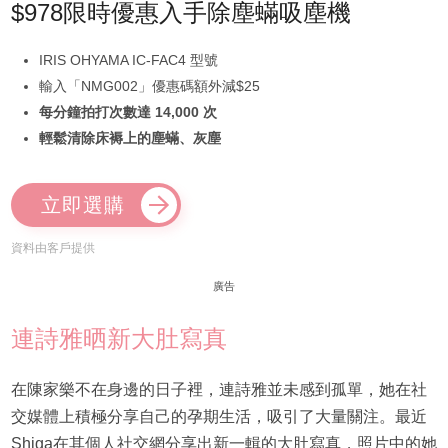
$978限時優惠入手除塵蟎吸塵機
IRIS OHYAMA IC-FAC4 型號
輸入「NMG002」優惠碼額外減$25
每分鐘拍打次數達 14,000 次
輕鬆清除床褥上的塵蟎、灰塵
立即選購
資料由客戶提供
廣告
連詩雅晒新大肚寫真
在陳家樂不在身邊的日子裡，連詩雅並未感到孤單，她在社
交媒體上積極分享自己的孕期生活，吸引了大量關注。最近
Shiga在其個人社交網分享出新一輯的大肚寫真，照片中的她