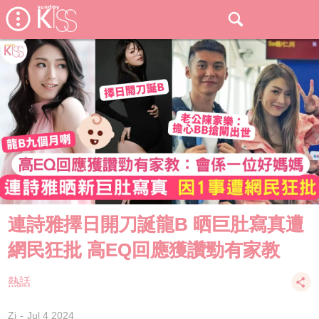
連詩雅擇日開刀誕龍B 晒巨肚寫真遭
網民狂批 高EQ回應獲讚勁有家教
熱話
Zi
Jul 4 2024