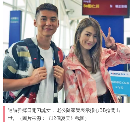
連詩雅擇日開刀誕女， 老公陳家樂表示擔心BB搶閘出
世。（圖片來源：《12個夏天》截圖）