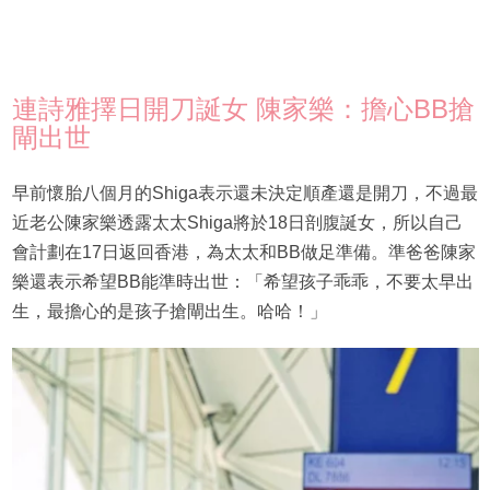
連詩雅擇日開刀誕女 陳家樂：擔心BB搶
閘出世
早前懷胎八個月的Shiga表示還未決定順產還是開刀，不過最
近老公陳家樂透露太太Shiga將於18日剖腹誕女，所以自己
會計劃在17日返回香港，為太太和BB做足準備。準爸爸陳家
樂還表示希望BB能準時出世：「希望孩子乖乖，不要太早出
生，最擔心的是孩子搶閘出生。哈哈！」