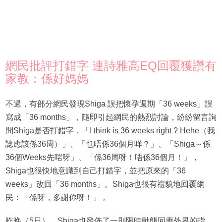
網民批評打錯字 連詩雅高EQ回覆獲讚有
家教：係好媽媽
不過，有部分網民發現Shiga 誤把懷孕週期「36 weeks」誤
寫成「36 months」，隨即引起網民的熱烈討論，紛紛留言詢
問Shiga是否打錯字，「I think is 36 weeks right ? Hehe（我
諗應該係36周）」、「乜唔係36個月咩？」、「Shiga～係
36個Weeks先啱呀」、「係36周呀！唔係36個月！」，
Shiga也很快地意識到自己打錯字，並把原來的「36
weeks」改回「36 months」。Shiga也很有禮貌地回覆網
民：「係呀，多謝你呀！」 。
昨晚（5日），Shiga也發佈了一則限時動態回應外界的指