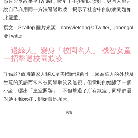
照片分享故事至Twitter，吸引了不少網民讚好，更有人留言
說自己亦用同一方法避過欺凌，揭示了社會中的欺凌問題如
此嚴重。
撰文：Scallop 圖片來源：babyvietcong＠Twitter、jobengal
＠Twitter
「邊緣人」變身「校園名人」 機智女童
一招擊退校園欺凌
Tina於7歲時隨家人移民至美國新澤西州，因為華人的外貌及
生疏的英語而常常被同學取笑及無視，但當時的她撒了一個
小謊，曬出「皇室照騙」，不但撃退了所有欺凌，同學們還
對她主動示好，開始跟她聊天。
廣告