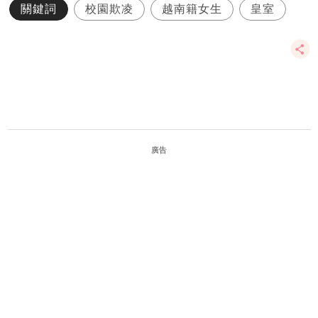
關鍵詞
校園欺凌
越南籍女生
皇室
廣告