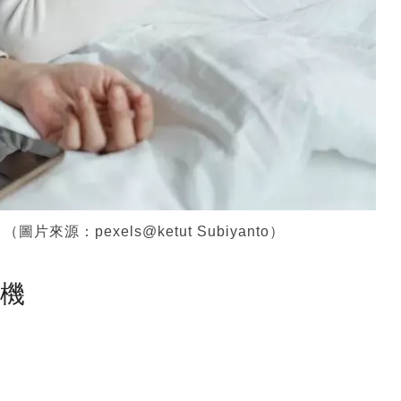
：pexels@ketut Subiyanto）
塵機