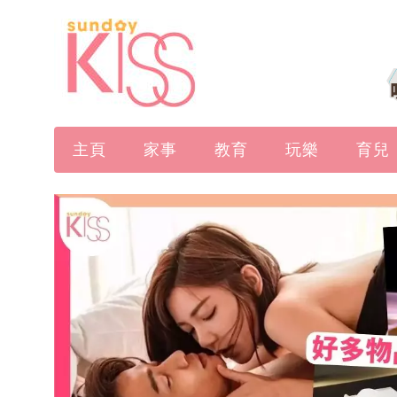
主頁
家事
教育
玩樂
育兒