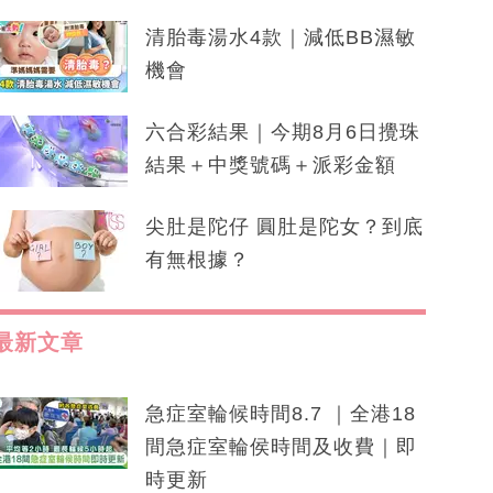
清胎毒湯水4款｜減低BB濕敏
機會
六合彩結果｜今期8月6日攪珠
結果＋中獎號碼＋派彩金額
尖肚是陀仔 圓肚是陀女？到底
有無根據？
最新文章
急症室輪候時間8.7 ｜全港18
間急症室輪侯時間及收費｜即
時更新