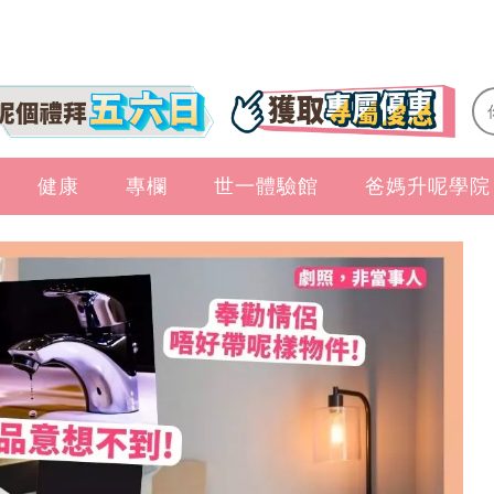
健康
專欄
世一體驗館
爸媽升呢學院