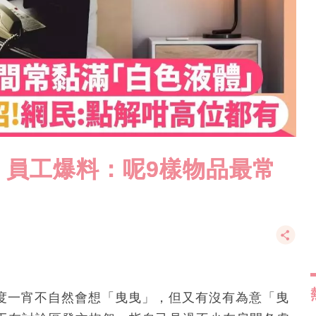
！員工爆料：呢9樣物品最常
興，共度一宵不自然會想「曳曳」，但又有沒有為意「曳