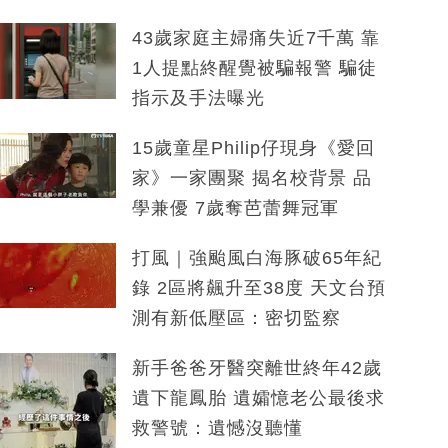
43歲家庭主婦痛失近7千萬 靠
1人提點終醒覺被騙報警 騙徒
指示及手法曝光
15歲童星Philip仔現身《愛回
家》一家團聚 揭名校背景 品
學兼優 7歲奪芭蕾舞冠軍
打風｜強颱風白海豚破65年紀
錄 2區將飆升至38度 天文台預
測有新低壓區：密切監察
新手爸爸牙醫突離世終年42歲
遺下龍鳳胎 遺孀憶老公最後求
救警號：遺憾沒聽懂