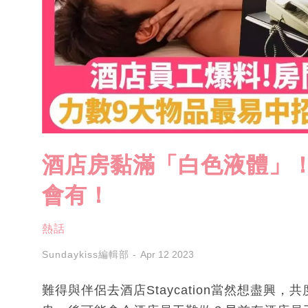
酒店房黏滿「白色液體」
會有！
熱話
Sundaykiss編輯部
Apr 12 2023
難得與伴侶去酒店Staycation當然想盡