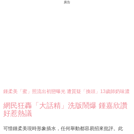
廣告
鍾柔美「蜜」照流出初戀曝光 遭質疑「換頭」13歲師奶味濃
網民狂轟「大話精」洗版鬧爆 鍾嘉欣讚
好惹熱議
可惜鍾柔美現時形象插水，任何舉動都容易招來批評。此