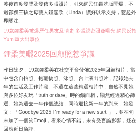
波後首度發聲及發佈多張照片，引來網民狂轟洗版鬧爆，不
過卻獲三孩之母藝人鍾嘉欣（Linda）讚好以示支持，惹起外
界關注。
19歲鍾柔美被爆歷任男友及情史 多張親密照疑曝光 網民反指
Yumi重大出事位
鍾柔美曬2025回顧照惹爭議
昨日除夕，19歲鍾柔美在社交平台發佈2025年回顧相片，當
中包含自拍照、抱寵物照、泳照、台上演出照片，記錄她去
年的生活及工作片段。不過在這些精選相片中，自然不見她
與多位好友玩「truth or dare」時的錫面相，顯然經過精心篩
選。她為過去一年作個總結，同時迎接新一年的到來，她發
文：「Goodbye 2025 I ‘m ready for a new start. 」，並在句
末加了一個笑Emoji，看來心情不錯，未有受言論影響，疑在
回應近日負評。