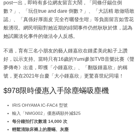
post一出，即時有多位網友留言大鬧，「同條仔錫住倒
數？」、「玩住true and dare 倒數？」、「大話精 敢做唔敢
認」、「真係好厚面皮 完全冇曬發生咁」等負面留言如雪花
般湧現。網民明顯對她近期的緋聞事件仍然耿耿於懷，認為
她試圖淡化事件的做法令人反感。
不過，育有三名小朋友的藝人鍾嘉欣在鍾柔美此帖子上讚
好，以示支持。當時只有16歲的Yumi參加TVB音樂比賽《聲
夢傳奇》出道，即獲「小鍾嘉欣」、「翻版鍾嘉欣」的稱
號，更在2021年台慶「大小鍾嘉欣」更驚喜世紀同場！
$978限時優惠入手除塵蟎吸塵機
IRIS OHYAMA IC-FAC4 型號
輸入「NMG002」優惠碼額外減$25
每分鐘拍打次數達 14,000 次
輕鬆清除床褥上的塵蟎、灰塵