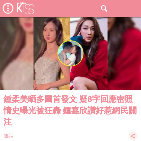
鍾柔美晒多圖首發文 疑8字回應密照
情史曝光被狂轟 鍾嘉欣讚好惹網民關
注
熱話