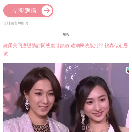
立即選購
資料由客戶提供
廣告
鍾柔美回應戀情訪問態度引熱議 遭網民洗版批評 被轟似莊思
敏