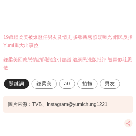
19歲鍾柔美被爆歷任男友及情史 多張親密照疑曝光 網民反指
Yumi重大出事位
鍾柔美回應戀情訪問態度引熱議 遭網民洗版批評 被轟似莊思
敏
關鍵詞
鍾柔美
a0
拍拖
男友
圖片來源：TVB、Instagram@yumichung1221