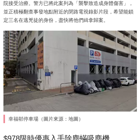
院接受治療。警方已將此案列為「襲擊致造成身體傷害」，
並正積極翻查事發地點附近的閉路電視錄影片段，希望能鎖
定三名在逃兇徒的身份，盡快將他們緝拿歸案。
幸福邨停車場（圖片來源：地圖）
$978限時優惠入手除塵蟎吸塵機