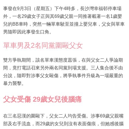
事發在9月3日（星期五）下午4時多，長沙灣幸福邨停車場
外，一名29歲女子正與其69歲父親一同推著載著一名1歲嬰
兒的BB車時，突然一輛單車駛至並撞上嬰兒車，父女與單車
男隨即因此事發生口角。
單車男及2名同黨圍毆父女
雙方爭執期間，該名單車漢態度囂張，在與父女二人爭論期
間，竟打電話召來另外兩名同黨到場支援。三人集合後不由
分說，隨即對涉事父女毆傷，將爭執事件升級為一場嚴重的
暴力襲擊。
父女受傷 29歲女兒後腦痛
在三名惡漢的圍毆下，父女二人均告受傷。涉事69歲父親嘴
部及右手流血，而29歲的女兒則沒有表面傷痕，但她感後腦