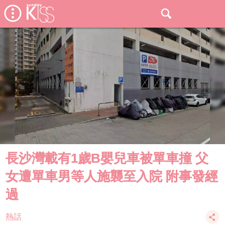
長沙灣載有1歲B嬰兒車被單車撞 父
女遭單車男等人施襲至入院 附事發經
過
熱話