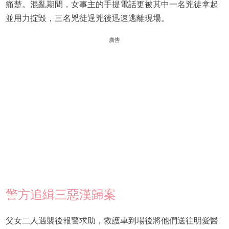
痛楚。混亂期間，女事主的手提電話更被其中一名兇徒拿起
並用力掟毀，三名兇徒逞兇後迅速逃離現場。
廣告
警方追緝三惡漢歸案
父女二人遇襲後報警求助，救護車到場後將他們送往明愛醫